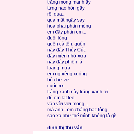
trắng mong manh ấy
từng nao hồn gầy
rồi qua...
qua mất ngây say
hoa phai phận mỏng
em đầy phận em...
đuối lòng
quên cả tên, quên
này đây Thủy Cúc
đây miền nhớ xưa
này đây phiến lá
loang mưa
em nghiêng xuống
bỏ chơ vơ
cuối trời
trắng xanh này trắng xanh ơi
dù em lạt lẽo
vẫn vời vợi mong...
mà anh - em chẳng bạc lòng
sao xa như thể mình không là gì!
đinh thị thu vân