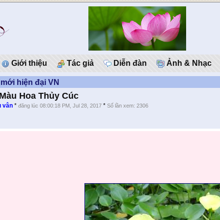
Giới thiệu
Tác giả
Diễn đàn
Ảnh & Nhạc
mới hiện đại VN
 Màu Hoa Thủy Cúc
u vân
*
*
đăng lúc 08:00:18 PM, Jul 28, 2017
Số lần xem: 2306