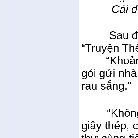
Cái dưa
Sau đ
“Truyện Thế
“Khoản
gói gửi nhà
rau sắng.”
“Khôn
giây thép, 