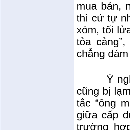
mua bán, n
thì cứ tự n
xóm, tối lử
tỏa cảng”,
chẳng dám đ
Ý ng
cũng bị lạ
tắc “ông m
giữa cấp d
trường hợ