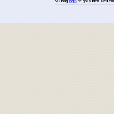
Vui lòng
login
để gởi ý kiến. Nếu ch