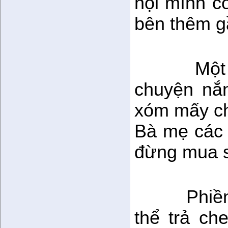
hội mình cò
bên thêm g
Một
chuyện nắ
xóm mấy ch
Bà mẹ các c
đừng mua s
Phiề
thể trả ch