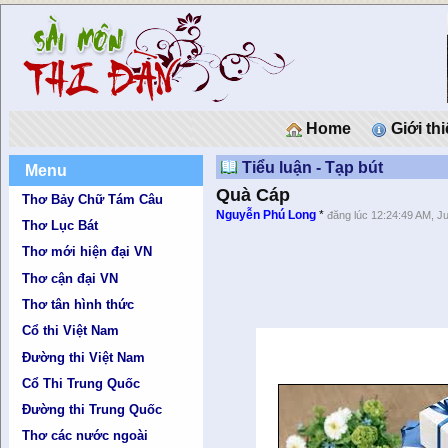
Home
Giới th
Tiểu luận - Tạp bút
Menu
Quà Cáp
Thơ Bảy Chữ Tám Câu
Nguyễn Phú Long
*
đăng lúc 12:24:49 AM, Ju
Thơ Lục Bát
Thơ mới hiện đại VN
Thơ cận đại VN
Thơ tân hình thức
Cổ thi Việt Nam
Đường thi Việt Nam
Cổ Thi Trung Quốc
Đường thi Trung Quốc
Thơ các nước ngoài