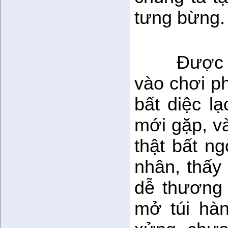
tưng bừng.
Được 
vào chơi p
bất diệc lạ
mới gặp, v
thật bất ng
nhân, thấy
dễ thương 
mở túi hàn