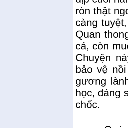
ròn thật n
càng tuyệt
Quan thong 
cá, còn muố
Chuyện nà
bảo vệ nồi
gương lành
học, đáng s
chốc.