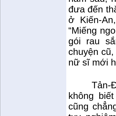
đưa đến th
ở Kiến-An
“Miếng ngo
gói rau s
chuyện cũ,
nữ sĩ mới h
Tản-Đ
không biế
cũng chẳng