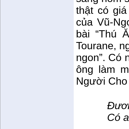
thật có giá
của Vũ-Ngọ
bài “Thú 
Tourane, ng
ngon”. Có 
ông làm m
Người Cho
Đươn
Có anh 