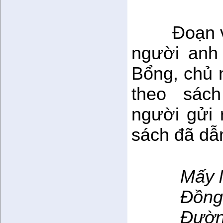
Đoạn 
người anh
Bổng, chủ 
theo sách 
người gửi 
sách đã dẫn
Mấy l
Đồng ba
Đường x