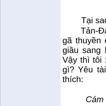
Tại sa
Tản-Đ
gã thuyền
giầu sang
Vậy thì tô
gì? Yêu tà
thích:
Cám ơ