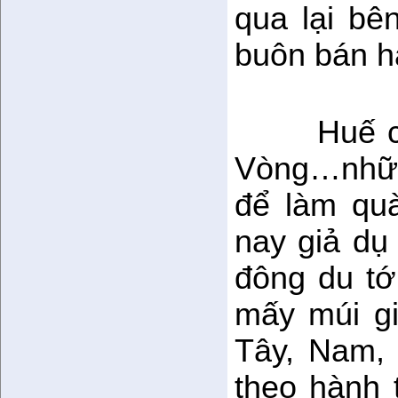
qua lại bê
buôn bán hà
Huế c
Vòng…những
để làm quà
nay giả dụ
đông du t
mấy múi gi
Tây, Nam, 
theo hành 