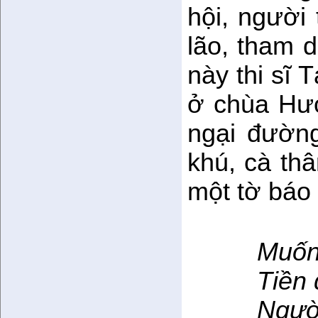
hội, người 
lão, tham 
này thi sĩ 
ở chùa Hư
ngại đườn
khú, cà th
một tờ báo
Muốn
Tiền đò
Người đ