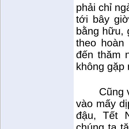
phải chỉ ng
tới bây gi
bằng hữu, g
theo hoàn 
đến thăm n
không gặp 
Cũng v
vào mấy dịp
đậu, Tết 
chúng ta tặ