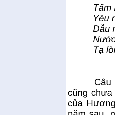
Tấm lòn
Yêu nha
Dẫu rằn
Nước n
Tạ lòng
Câu 
cũng chưa 
của Hương
năm sau, 