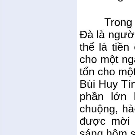
Trong 
Đà là ngườ
thể là tiề
cho một ngà
tổn cho mộ
Bùi Huy Tí
phần lớn
chuộng, hà
được mời 
sáng hôm s