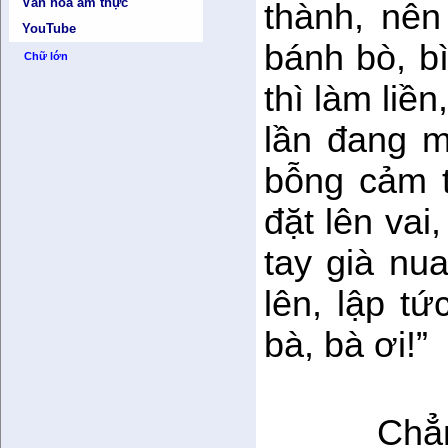
Văn hóa ẩm thực
thành, nên
YouTube
bánh bò, b
Chữ lớn
thì làm liề
lần đang 
bỗng cảm 
đặt lên vai
tay già nu
lên, lập tứ
bà, bà ơi!”
Chẳ