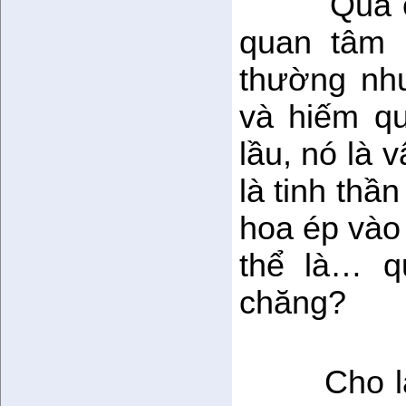
Quà c
quan tâm 
thường như
và hiếm qu
lầu, nó là 
là tinh thầ
hoa ép vào
thể là… q
chăng?
Cho l