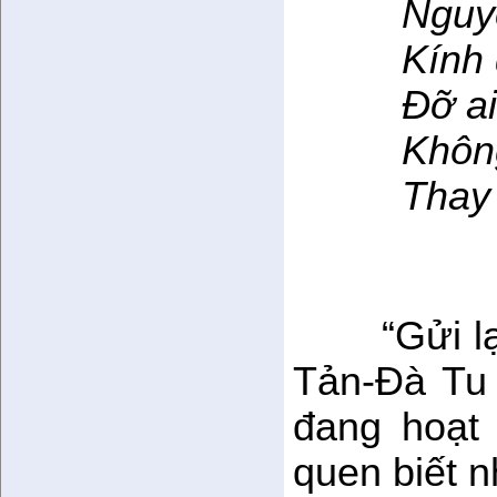
Nguyễ
Kính dâ
Đỡ ai t
Không đ
Thay ch
“Gửi l
Tản-Đà Tu
đang hoạt
quen biết n