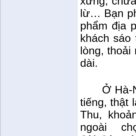
xửng, chưa
lừ… Bạn ph
phẩm địa 
khách sáo 
lòng, thoải
dài.
Ở Hà-N
tiếng, thật
Thu, khoả
ngoài chợ