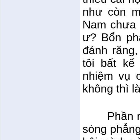
như còn m
Nam chưa 
ư? Bổn ph
đánh răng,
tôi bất k
nhiệm vụ c
không thì 
Phần n
sòng phẳng