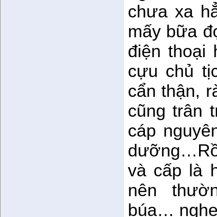
chưa xa hẳ
mấy bữa đợ
điện thoại
cựu chủ t
cẩn thận, r
cũng trân t
cáp nguyên
dưỡng…Rồi 
và cấp là 
nên thườ
búa… nghe 