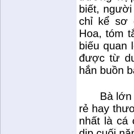
biết, người
chỉ kể sơ
Hoa, tóm t
biếu quan l
được từ d
hắn buồn bã
Bà lớn 
rẻ hay thươ
nhất là cá 
dịp cuối nă