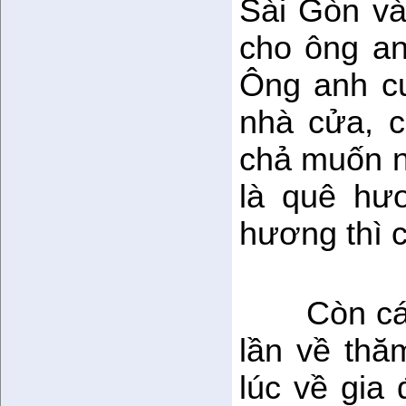
Sài Gòn và
cho ông an
Ông anh c
nhà cửa, c
chả muốn nh
là quê hư
hương thì 
Còn cá
lần về thă
lúc về gia