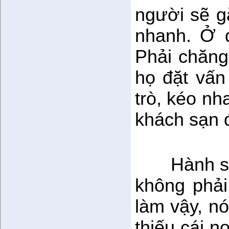
người sẽ g
nhanh. Ở 
Phải chăng
họ đặt vấn
trò, kéo nh
khách sạn 
Hành s
không phải
làm vậy, nó
thiếu cái n