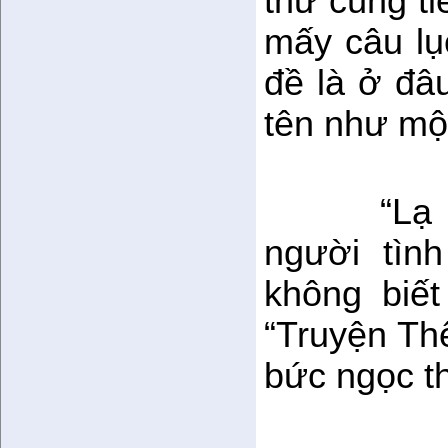
thư cùng t
mấy câu lục
đề là ở đâ
tên như một
“Lạ
người tìn
không biế
“Truyện Thế
bức ngọc th