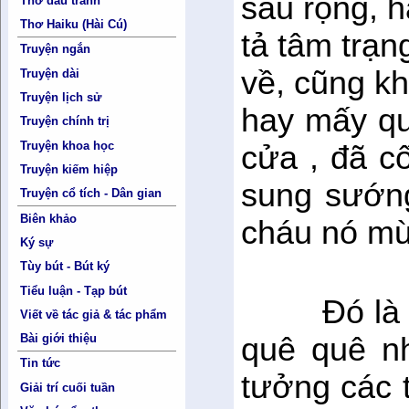
sâu rộng, h
Thơ đấu tranh
Thơ Haiku (Hài Cú)
tả tâm trạn
Truyện ngắn
về, cũng k
Truyện dài
Truyện lịch sử
hay mấy q
Truyện chính trị
Truyện khoa học
cửa , đã c
Truyện kiếm hiệp
sung sướn
Truyện cổ tích - Dân gian
Biên khảo
cháu nó mừ
Ký sự
Tùy bút - Bút ký
Tiểu luận - Tạp bút
Đó là
Viết về tác giả & tác phẩm
Bài giới thiệu
quê quê nh
Tin tức
tưởng các t
Giải trí cuối tuần