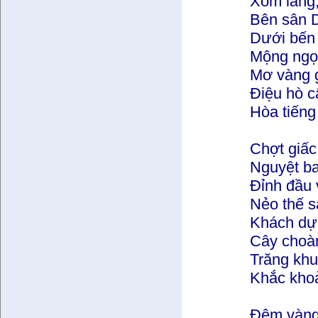
Xóm làng,
Bên sân D
Dưới bến 
Mộng ngọc
Mơ vàng g
Điệu hò c
Hòa tiếng 
Chợt giấc
Nguyệt ba
Đỉnh đầu 
Nẻo thế s
Khách dựn
Cây choàn
Trăng khuy
Khắc khoả
Đêm vàng 