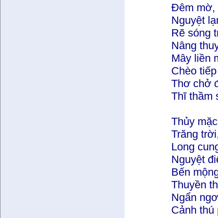
Đêm mờ, s
Nguyệt lạn
Rẽ sóng t
Nâng thuy
Mây liền 
Chèo tiếp
Thơ chở đ
Thĩ thầm 
Thủy mặc 
Trăng trờ
Long cung
Nguyệt đi
Bến mộng
Thuyền th
Ngẩn ngơ 
Cảnh thú 