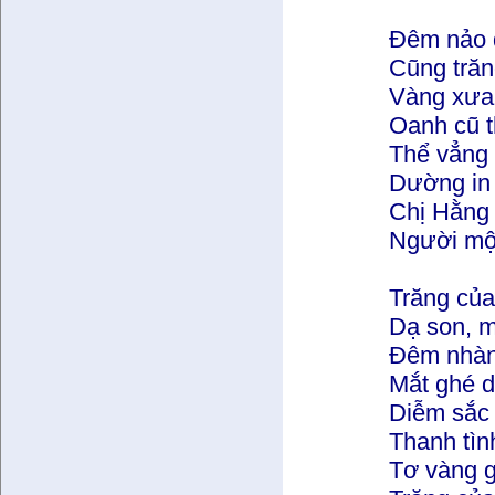
Đêm nảo đ
Cũng trăn
Vàng xưa 
Oanh cũ t
Thể vẳng b
Dường in 
Chị Hằng
Người mộn
Trăng của
Dạ son, m
Đêm nhàn 
Mắt ghé d
Diễm sắc
Thanh tìn
Tơ vàng 