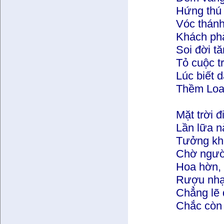
Hứng thú s
Vóc thánh
Khách ph
Soi đời tă
Tỏ cuộc t
Lúc biết 
Thềm Loan
Mặt trời đ
Lần lữa n
Tưởng kh
Chờ người
Hoa hờn, 
Rượu nhạt
Chẳng lẽ 
Chắc còn 