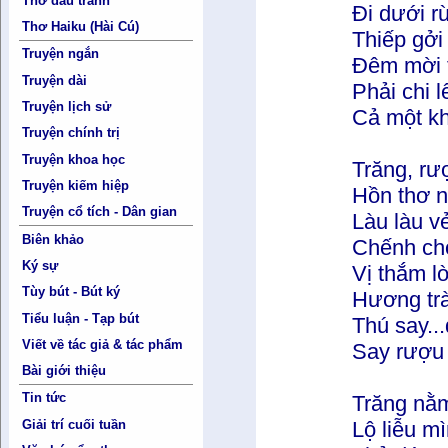
Thơ đấu tranh
Đi dưới r
Thơ Haiku (Hài Cú)
Thiếp gởi
Truyện ngắn
Đêm mời 
Truyện dài
Phải chi 
Truyện lịch sử
Cả một kh
Truyện chính trị
Truyện khoa học
Trăng, rư
Truyện kiếm hiệp
Hồn thơ n
Truyện cổ tích - Dân gian
Làu làu v
Biên khảo
Chếnh ch
Ký sự
Vị thắm l
Tùy bút - Bút ký
Hương trà
Tiểu luận - Tạp bút
Thú say...
Viết về tác giả & tác phẩm
Say rượu s
Bài giới thiệu
Tin tức
Trăng nằm
Lộ liễu m
Giải trí cuối tuần