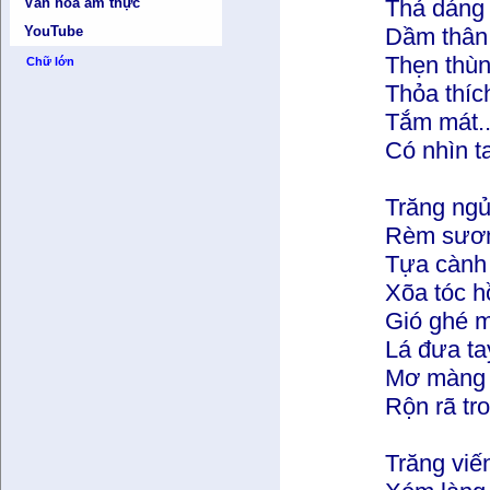
Thả dáng
Văn hóa ẩm thực
Dầm thân 
YouTube
Thẹn thùn
Chữ lớn
Thỏa thíc
Tắm mát..
Có nhìn ta
Trăng ngủ
Rèm sươn
Tựa cành 
Xõa tóc h
Gió ghé m
Lá đưa ta
Mơ màng 
Rộn rã tr
Trăng viế