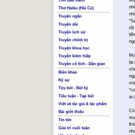
Thơ đấu tranh
nh
Thơ Haiku (Hài Cú)
nh
Truyện ngắn
“Sa
Truyện dài
rồi
Truyện lịch sử
tiề
Truyện chính trị
ngư
Truyện khoa học
Mu
Truyện kiếm hiệp
lạ
Truyện cổ tích - Dân gian
ch
Biên khảo
ng
Ký sự
mì
Tùy bút - Bút ký
“c
Tiểu luận - Tạp bút
ai
Viết về tác giả & tác phẩm
Cò
Bài giới thiệu
mu
Tin tức
thứ
Giải trí cuối tuần
nh