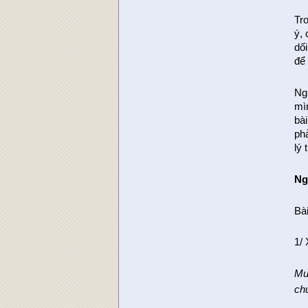
Tro
ý,
dối
để 
Ng
mì
bài
phả
lý 
Ng
Bà
1/
Mu
ch