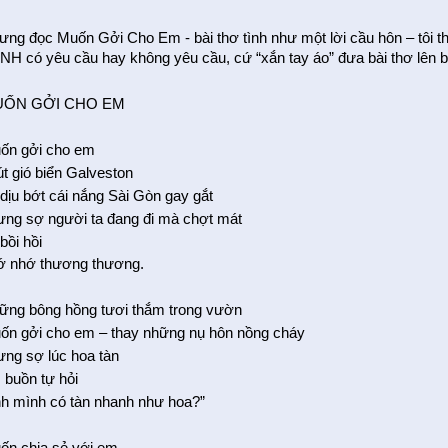
ưng đọc Muốn Gởi Cho Em - bài thơ tình như một lời cầu hôn – tôi th
NH có yêu cầu hay không yêu cầu, cứ “xắn tay áo” đưa bài thơ lên 
ỐN GỞI CHO EM
ốn gởi cho em
út gió biển Galveston
 dịu bớt cái nắng Sài Gòn gay gắt
ưng sợ người ta đang đi mà chợt mát
 bồi hồi
ớ nhớ thương thương.
ững bông hồng tươi thắm trong vườn
ốn gởi cho em – thay những nụ hôn nồng cháy
ưng sợ lúc hoa tàn
 buồn tự hỏi
ình mình có tàn nhanh như hoa?”
ốn chia sẻ với em