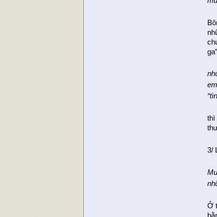
mu
Bô
nh
ch
ga”
nh
em
“t
thì
th
3/ 
Mu
nh
Ở t
bằ