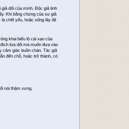
i giả dối của mình. Độc giả tinh
 ấy. Khi bằng chứng của sự giả
 là chết yểu, hoặc sống lây lất
ông khai biểu lộ cái xạo của
 đích lừa dối mà muốn đưa vào
gây cảm giác buồn chán. Tác giả
dẫn đến chỗ, hoặc trở thành, có
ối nói thậm xưng.