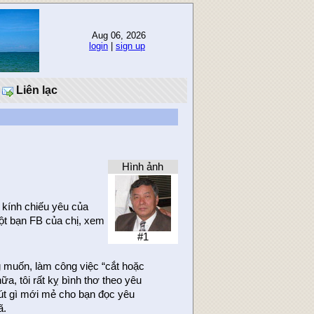
Aug 06, 2026
login
|
sign up
Liên lạc
Hình ảnh
kính chiếu yêu của
t bạn FB của chị, xem
#1
g muốn, làm công việc “cắt hoặc
ữa, tôi rất kỵ bình thơ theo yêu
chút gì mới mẻ cho bạn đọc yêu
ã.