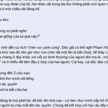
eo suy đoán của tôi, hai nhân vật trong bài thơ không phải mới quen 
 có một chiều dài đáng kể.
u thơ:
ưng sợ phải nghe
ao giống của tui quá vậy?”
i nhớ đến sự tích “chim sợ cành cong”. Độc giả có thể nghĩ Phạm H
 khứ nào đó nên giờ như con chim đã một lần bị bắn (hụt), hễ thấy cà
a chàng ở đây khác với nỗi sợ bình thường của người đời mà là - mộ
” và ít nhiều đã tâm đầu ý hợp của hai người. Cái hay, cái độc đáo c
ưng đến 2 câu sau:
 khi thơ mình nổi tiếng
n tác quyền
ời ta bắt chia hai
 đúng là mùi phét lác đã bốc lên khá cao - cứ làm như mình sắp trở thà
 người ta chia mất tiền tác quyền. Chúng đã kết hợp với hai câu đầu