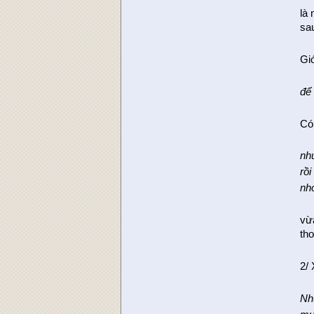
là
sau
Gi
để 
Có 
nh
rồi
nh
vừ
thơ
2/
Nh