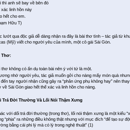
i thì anh sẽ bay về bên đó
 xác linh hồn này
ao hết cho em.
hạm Hữu T)
 lướt qua độc giả dễ dàng nhận ra đây là bài thơ tình – tác giả từ kh
xas (Mỹ) viết cho người yêu của mình, một cô gái Sài Gòn.
 Thơ:
 thơ không có ẩn dụ toàn bài nên ý với tứ là một.
ương nhớ người yêu, tác giả muốn gởi cho nàng mấy món quà nhưng
i đến tay người nhận cũng gây ra “phản ứng phụ không hay” nên thay 
y về Sài Gòn giao hết thể xác và linh hồn cho nàng.
i Trá Đời Thường Và Lối Nói Thậm Xưng
c với dối trá đời thường (trong thơ), lối nói thậm xưng là một kiểu “
g “phịa” ra những điều không thật nhưng với mục đích “để tạo sự đột p
ờng bằng cái phi lý mà có lý trong nghệ thuật” (1)