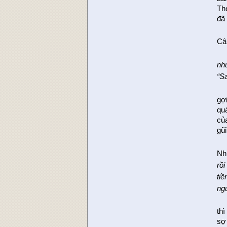
Th
đã
Câ
nh
“S
gợ
quá
củ
gũi
Nh
rồi
tiề
ngư
thì
sợ