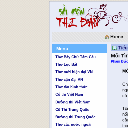
Home
Tiểu
Menu
Mối Tì
Thơ Bảy Chữ Tám Câu
Phạm Đức
Thơ Lục Bát
MỐ
Thơ mới hiện đại VN
Thơ cận đại VN
Ch
Thơ tân hình thức
ng
Cổ thi Việt Nam
có 
Đường thi Việt Nam
Tô
Cổ Thi Trung Quốc
nối
Đường thi Trung Quốc
cầ
Thơ các nước ngoài
th