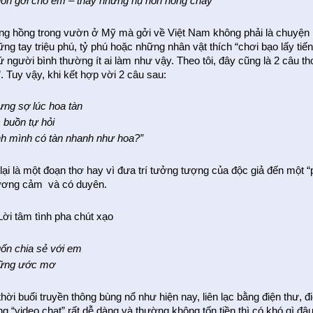
ốn gởi cho em – thay những nụ hôn nồng cháy
ng hồng trong vườn ở Mỹ mà gởi về Việt Nam không phải là chuyện b
ững tay triệu phú, tỷ phú hoặc những nhân vật thích “chơi bạo lấy t
ứ người bình thường ít ai làm như vậy. Theo tôi, đây cũng là 2 câu t
. Tuy vậy, khi kết hợp vời 2 câu sau:
ưng sợ lúc hoa tàn
 buồn tự hỏi
ình mình có tàn nhanh như hoa?”
 lại là một đoạn thơ hay vì đưa trí tưởng tượng của độc giả đến một 
ương cảm và có duyên.
Lời tâm tình pha chút xạo
ốn chia sẻ với em
ững ước mơ
hời buổi truyền thông bùng nổ như hiện nay, liên lạc bằng điện thư, 
ng “video chat” rất dễ dàng và thường không tốn tiền thì có khó gì đ