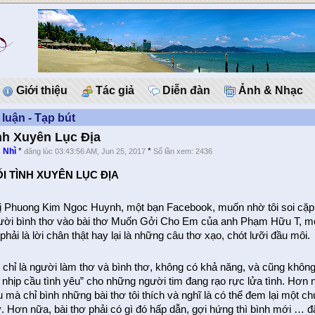
Giới thiệu
Tác giả
Diễn đàn
Ảnh & Nhạc
 luận - Tạp bút
nh Xuyên Lục Địa
 Nhì
*
*
đăng lúc 03:43:56 AM, Jun 25, 2017
Số lần xem: 2436
I TÌNH XUYÊN LỤC ĐỊA
ị Phuong Kim Ngoc Huynh, một bạn Facebook, muốn nhờ tôi soi cặp 
ười bình thơ vào bài thơ Muốn Gởi Cho Em của anh Phạm Hữu T, mộ
phải là lời chân thật hay lại là những câu thơ xạo, chót lưỡi đầu môi.
i chỉ là người làm thơ và bình thơ, không có khả năng, và cũng khôn
 nhịp cầu tình yêu” cho những người tim đang rạo rực lửa tình. Hơn n
u mà chỉ bình những bài thơ tôi thích và nghĩ là có thể đem lại một 
ơ. Hơn nữa, bài thơ phải có gì đó hấp dẫn, gợi hứng thì bình mới … đ