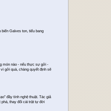
u biển Galves ton, tiểu bang
 món nào - nếu thực sự gởi -
vì gởi quà, chàng quyết định sẽ
xạo” đầy tính nghệ thuật. Tác giả
há, thay đổi cái trật tự đời