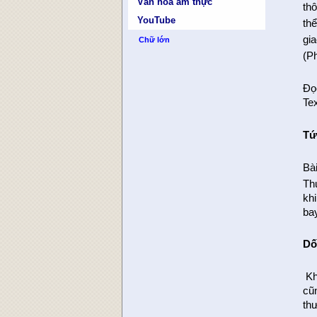
Văn hóa ẩm thực
thô
YouTube
thể
gi
Chữ lớn
(P
Đọc
Te
Tứ
Bài
Th
kh
ba
Dố
Khá
cũn
thư