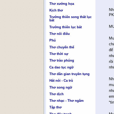
Thơ xướng họa
Nh
Kịch thơ
PK
Trường thiên song thất lục
bát
MU
Trường thiên lục bát
Thơ nối điêu
Mu
Phú
ch
Thơ chuyển thể
để
Thơ thời sự
nh
Thơ trào phúng
rồi
nh
Ca dao tục ngữ
Thơ dân gian truyền tụng
Nh
Hát nói - Ca trù
mu
Thơ song ngữ
nh
Thơ dịch
em
Thơ nhạc - Thơ ngâm
“t
Tập thơ
Mu