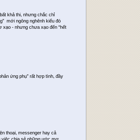
ất khả thi, nhưng chắc chỉ
iếng” mới ngông nghênh kiểu đó
hơ xạo - nhưng chưa xạo đến “hết
“phản ứng phụ” rất hợp tình, đầy
điện thoại, messenger hay cả
âu việc chia sẻ những ước mơ.