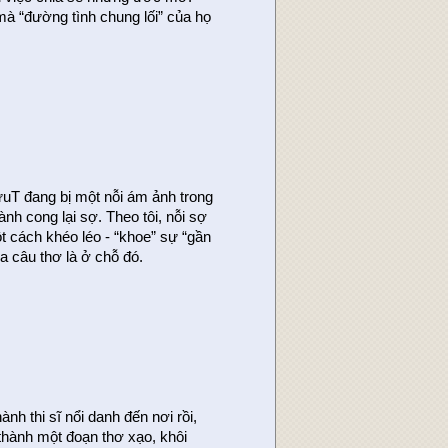
mà “đường tình chung lối” của họ
ữuT đang bị một nỗi ám ảnh trong
nh cong lại sợ. Theo tôi, nỗi sợ
t cách khéo léo - “khoe” sự “gần
ủa câu thơ là ở chỗ đó.
nh thi sĩ nổi danh đến nơi rồi,
 thành một đoạn thơ xạo, khôi