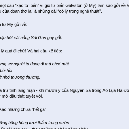
 một câu “xạo tới bến” vì gió từ biển Galvston (ở Mỹ) làm sao gởi 
 của đoạn thơ lại là những cái “có lý trong nghệ thuật”.
ó từ Mỹ gởi về:
dịu bớt cái nắng Sài Gòn gay gắt.
lý quá đi chứ! Và hai câu kế tiếp:
ưng sợ người ta đang đi mà chợt mát
 bồi hồi
ớ nhớ thương thương.
a trữ tình lãng mạn - khi mượn ý của Nguyên Sa trong Áo Lụa Hà Đông
 mở đầu thật tuyệt vời.
 Xạo nhưng chưa “hết ga”
ững bông hồng tươi thắm trong vườn