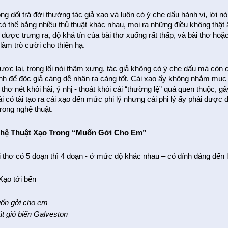
ng dối trá đời thường tác giả xạo và luôn có ý che dấu hành vi, lời nó
 có thể bằng nhiều thủ thuật khác nhau, moi ra những điều không thật
 được trưng ra, độ khả tín của bài thơ xuống rất thấp, và bài thơ hoặc
làm trò cười cho thiên hạ.
ược lại, trong lối nói thậm xưng, tác giả không có ý che dấu mà còn c
nh để độc giả càng dễ nhận ra càng tốt. Cái xạo ấy không nhằm mục
 thơ nét khôi hài, ý nhị - thoát khỏi cái “thường lệ” quá quen thuộc, 
i có tài tạo ra cái xạo đến mức phi lý nhưng cái phi lý ấy phải được 
trong nghệ thuật.
hệ Thuật Xạo Trong “Muốn Gởi Cho Em”
i thơ có 5 đoạn thì 4 đoạn - ở mức độ khác nhau – có dính dáng đến l
 Xạo tới bến
ốn gởi cho em
út gió biển Galveston