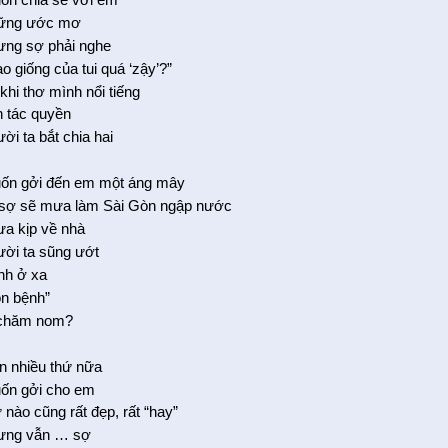
ững ước mơ
ưng sợ phải nghe
o giống của tui quá ‘zậy’?”
 khi thơ mình nổi tiếng
n tác quyền
ời ta bắt chia hai
ốn gởi đến em một áng mây
i sợ sẽ mưa làm Sài Gòn ngập nước
ưa kịp về nhà
ười ta sũng ướt
nh ở xa
on bệnh”
 chăm nom?
n nhiều thứ nữa
ốn gởi cho em
 nào cũng rất đẹp, rất “hay”
ưng vẫn … sợ