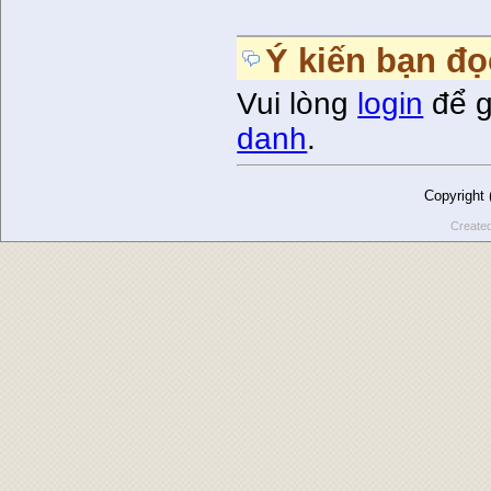
Ý kiến bạn đọ
Vui lòng
login
để g
danh
.
Copyright
Create