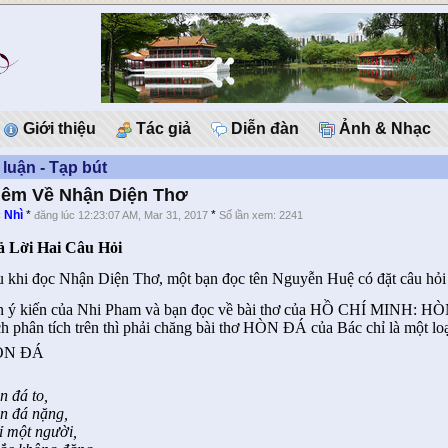
Giới thiệu
Tác giả
Diễn đàn
Ảnh & Nhạc
 luận - Tạp bút
êm Về Nhận Diện Thơ
 Nhì
*
*
đăng lúc 12:23:07 AM, Mar 31, 2017
Số lần xem: 2241
ả Lời Hai Câu Hỏi
u khi đọc Nhận Diện Thơ, một bạn đọc tên Nguyễn Huệ có đặt câu hỏi
n ý kiến của Nhi Pham và bạn đọc về bài thơ của HỒ CHÍ MINH: HÒ
h phân tích trên thì phải chăng bài thơ HÒN ĐÁ của Bác chỉ là một lo
ÒN ĐÁ
n đá to,
n đá nặng,
ỉ một người,