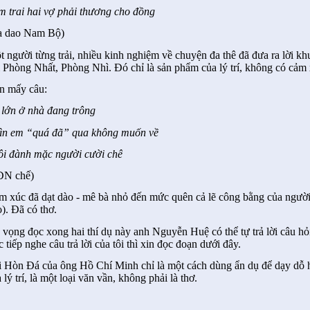
m trai hai vợ phải thương cho đồng
a dao Nam Bộ)
t người từng trải, nhiều kinh nghiệm về chuyện đa thê đã đưa ra lời k
i Phòng Nhất, Phòng Nhì. Đó chỉ là sản phẩm của lý trí, không có cảm 
n mấy câu:
 lớn ở nhà đang trông
ìn em “quá đã” qua không muốn về
ôi đành mặc người cười chê
ĐN chế)
m xúc đã dạt dào - mê bà nhỏ đến mức quên cả lẽ công bằng của người 
). Đã có thơ.
 vọng đọc xong hai thí dụ này anh Nguyễn Huệ có thể tự trả lời câu 
c tiếp nghe câu trả lời của tôi thì xin đọc đoạn dưới đây.
i Hòn Đá của ông Hồ Chí Minh chỉ là một cách dùng ẩn dụ để dạy dỗ h
 lý trí, là một loại văn vần, không phải là thơ.