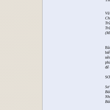
Vũ
Ch
Tr
Tră
(M
Bài
biế
nên
phá
để 
SƠ
Sơ
Bá
Nh
Bá