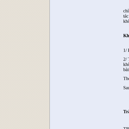
chỉ
tá
kh
Kh
1/ 
2/ 
khô
bài
Thơ
Sa
Tr
T