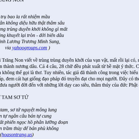
 trụ bao la rất nhiệm mầu
ân không diệu hữu thật thâm sâu
ùng trùng duyên khởi không gì mất
ng khuyết lại tròn - đời biển dâu
inh Lương Trương Minh Sung,
via
yahoogroups.com
)
 Trăng Non viết về trùng trùng duyên khởi của vạn vật, mất rồi lại có, 
n thành nương dâu. Cả 4 câu, 28 chữ đều phát xuất từ bề mặt ý thức. C
 không thể gọi là thơ. Tuy nhiên, tác giả đã thành công trong việc biể
p, đem cái hạt giống đạo pháp đó truyền đạt cho mọi người. Đây có thể
đưa người đời đến với những lời dạy cao siêu, thâm thúy của đức Phật 
 TAM SƠ TỨ
 tam, sơ tứ nguyệt mông lung
n tự ngân câu bán tự cung
ất phiến ngọc hồ phân lưỡng đoạn
n trầm thủy để bán phù không
(
hoasontrang.us
)