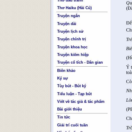
Thơ đấu tranh
Qu
Thơ Haiku (Hài Cú)
(Đ
Truyện ngắn
Để
Truyện dài
Chú
Truyện lịch sử
Tr
Truyện chính trị
Truyện khoa học
Biế
Truyện kiếm hiệp
(H
Truyện cổ tích - Dân gian
Ý 
Biên khảo
toà
Ký sự
Cò
Tùy bút - Bút ký
Nh
Tiểu luận - Tạp bút
Lò
Viết về tác giả & tác phẩm
(P
Bài giới thiệu
Tin tức
Cha
Giải trí cuối tuần
Tr