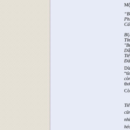
Mộ
“B
Phi
Cá
BU
Tí
"B
Dây
Tiê
Đà
Dù
“tí
cò
thơ
Cò
Ti
cũ
nh
hé