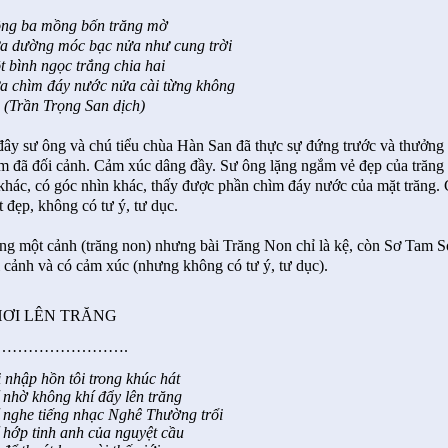
ng ba mồng bốn trăng mờ
a dường móc bạc nửa như cung trời
t bình ngọc trắng chia hai
a chìm đáy nước nửa cài từng không
(Trần Trọng San dịch)
đây sư ông và chú tiểu chùa Hàn San đã thực sự đứng trước và thưởng 
m đã đối cảnh. Cảm xúc dâng đầy. Sư ông lặng ngắm vẻ đẹp của trăng tr
 khác, có góc nhìn khác, thấy được phần chìm đáy nước của mặt trăng. 
t đẹp, không có tư ý, tư dục.
ng một cảnh (trăng non) nhưng bài Trăng Non chỉ là kệ, còn Sơ Tam S
i cảnh và có cảm xúc (nhưng không có tư ý, tư dục).
ƠI LÊN TRĂNG
…………………….
 nhập hồn tôi trong khúc hát
 nhờ không khí đẩy lên trăng
 nghe tiếng nhạc Nghê Thường trổi
 hớp tinh anh của nguyệt cầu