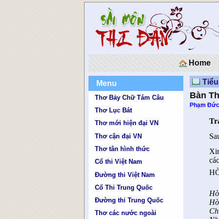
Home
Tiểu
Menu
Bàn Th
Thơ Bảy Chữ Tám Câu
Phạm Đức
Thơ Lục Bát
Tr
Thơ mới hiện đại VN
Sa
Thơ cận đại VN
Thơ tân hình thức
Xi
các
Cổ thi Việt Nam
H
Đường thi Việt Nam
Cổ Thi Trung Quốc
Hò
Đường thi Trung Quốc
Hò
Ch
Thơ các nước ngoài