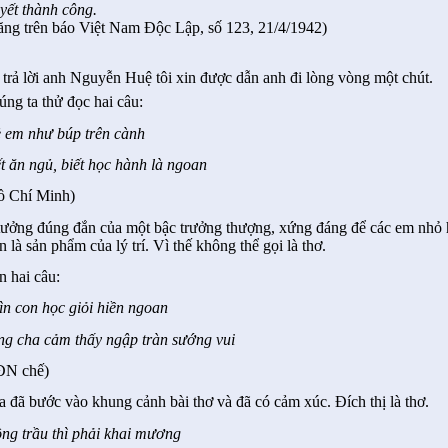
yết thành công.
ăng trên báo Việt Nam Độc Lập, số 123, 21/4/1942)
 trả lời anh Nguyễn Huệ tôi xin được dẫn anh đi lòng vòng một chút.
ng ta thử đọc hai câu:
ẻ em như búp trên cành
t ăn ngủ, biết học hành là ngoan
ồ Chí Minh)
tưởng đúng đắn của một bậc trưởng thượng, xứng đáng để các em nhỏ 
n là sản phẩm của lý trí. Vì thế không thể gọi là thơ.
n hai câu:
ìn con học giỏi hiền ngoan
ng cha cảm thấy ngập tràn sướng vui
ĐN chế)
 đã bước vào khung cảnh bài thơ và đã có cảm xúc. Đích thị là thơ.
ồng trầu thì phải khai mương