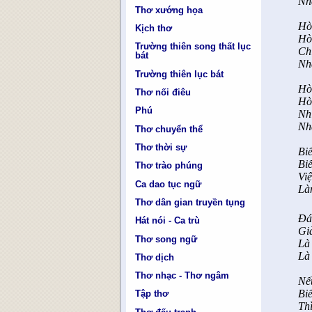
Nh
Thơ xướng họa
Hò
Kịch thơ
Hò
Trường thiên song thất lục
Chỉ
bát
Nh
Trường thiên lục bát
Hò
Thơ nối điêu
Hò
Phú
Nh
Nh
Thơ chuyển thể
Thơ thời sự
Biế
Biế
Thơ trào phúng
Việ
Ca dao tục ngữ
Là
Thơ dân gian truyền tụng
Đá
Hát nói - Ca trù
Gi
Thơ song ngữ
Là 
Là 
Thơ dịch
Thơ nhạc - Thơ ngâm
Nế
Bi
Tập thơ
Thì