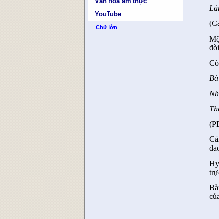
Văn hóa ẩm thực
Là
YouTube
(C
Chữ lớn
Mộ
đò
Cò
Bà
Nh
Th
(P
Cả
dao
Hy
trự
Bà
của