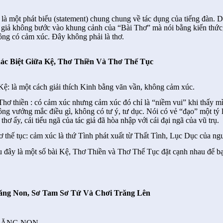
 là một phát biểu (statement) chung chung về tác dụng của tiếng đàn. 
c giả không bước vào khung cảnh của “Bài Thơ” mà nói bằng kiến thức,
ông có cảm xúc. Đây không phải là thơ.
ác Biệt Giữa Kệ, Thơ Thiền Và Thơ Thế Tục
Kệ: là một cách giải thích Kinh bằng văn vần, không cảm xúc.
Thơ thiền : có cảm xúc nhưng cảm xúc đó chỉ là “niềm vui” khi thấy mì
ng vướng mắc điều gì, không có tư ý, tư dục. Nói có vẻ “đạo” một tý l
 thơ ấy, cái tiểu ngã của tác giả đã hòa nhập với cái đại ngã của vũ trụ.
 thế tục: cảm xúc là thứ Tình phát xuất từ Thất Tình, Lục Dục của ngư
u đây là một số bài Kệ, Thơ Thiền và Thơ Thế Tục đặt cạnh nhau để bạ
ăng Non, Sơ Tam Sơ Tứ Và Chơi Trăng Lên
RĂNG NON