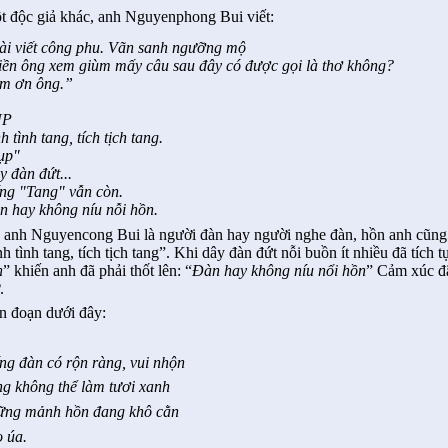
t độc giả khác, anh Nguyenphong Bui viết:
ài viết công phu. Vãn sanh ngưỡng mộ
ền ông xem giùm mấy câu sau đây có được gọi là thơ không?
m ơn ông.”
̣P
nh tình tang, tích tịch tang.
ụp"
 đàn đứt...
́ng "Tang" vẫn còn.
n hay không níu nỗi hồn.
 anh Nguyencong Bui là người đàn hay người nghe đàn, hồn anh cũng t
nh tình tang, tích tịch tang”. Khi dây đàn đứt nỗi buồn ít nhiều đã tích t
n
” khiến anh đã phải thốt lên: “
Đàn hay không níu nổi hồn
” Cảm xúc đã
.
n đoạn dưới đây:
ếng đàn có rộn ràng, vui nhộn
ng không thể làm tươi xanh
ững mảnh hồn đang khô cằn
o úa.