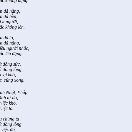
ắc không đặng.
n đá nặng,
n đá bền,
 ít người,
ắc không lên.
n đá to,
n đá nặng,
iều người nhắc,
ắc lên đặng.
t đồng sức,
t đồng lòng,
c gì khó,
m cũng xong.
nh Nhật, Pháp,
ành tự do,
việc khó,
việc to.
u chúng ta
ết đồng lòng
 việc đó