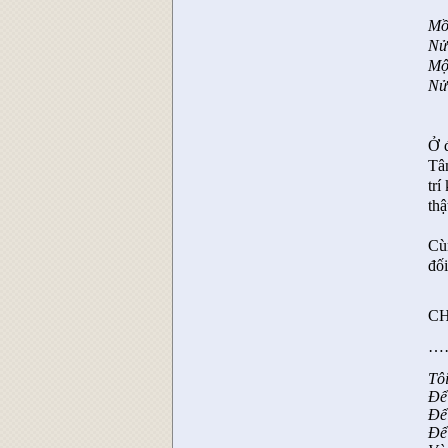
Mồ
Nử
Mộ
Nử
Ở 
Tâ
trí
thậ
Cù
đố
CH
…
Tôi
Để
Để
Để