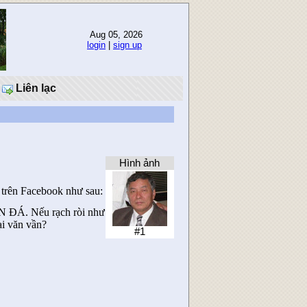
Aug 05, 2026
login
|
sign up
Liên lạc
Hình ảnh
 trên Facebook như sau:
N ĐÁ. Nếu rạch ròi như
ại văn vần?
#1