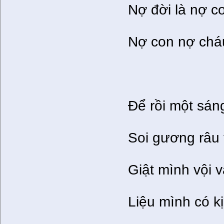
Nợ đời là nợ c
Nợ con nợ chá
Để rồi một sáng
Soi gương râu
Giật mình vội 
Liệu mình có k