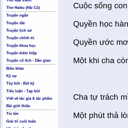
Thơ đấu tranh
Cuộc sống con 
Thơ Haiku (Hài Cú)
Truyện ngắn
Quyền học hàn
Truyện dài
Truyện lịch sử
Truyện chính trị
Quyền ước mơ 
Truyện khoa học
Truyện kiếm hiệp
Một khi cha còn
Truyện cổ tích - Dân gian
Biên khảo
Ký sự
Tùy bút - Bút ký
Tiểu luận - Tạp bút
Cha tự trách m
Viết về tác giả & tác phẩm
Bài giới thiệu
Một phút thả l
Tin tức
Giải trí cuối tuần