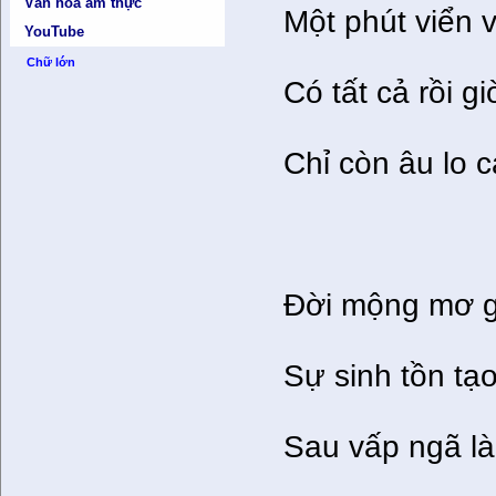
Văn hóa ẩm thực
Một phút viển 
YouTube
Chữ lớn
Có tất cả rồi g
Chỉ còn âu lo 
Đời mộng mơ g
Sự sinh tồn tạo
Sau vấp ngã l