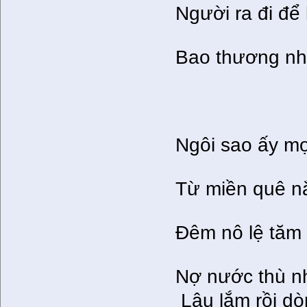
Người ra đi để 
Bao thương nh
Ngôi sao ấy mọ
Từ miền quê nắ
Đêm nô lệ tăm 
Nợ nước thù n
Lâu lắm rồi do