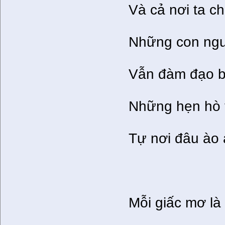
Và cả nơi ta c
Những con ngư
Vẫn đàm đạo ba
Những hẹn hò 
Tự nơi đâu ào 
Mỗi giấc mơ l