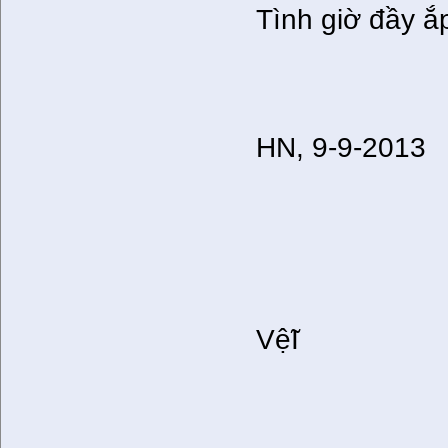
Tình giờ đầy ắ
HN, 9-9-2013
Vệ̃I