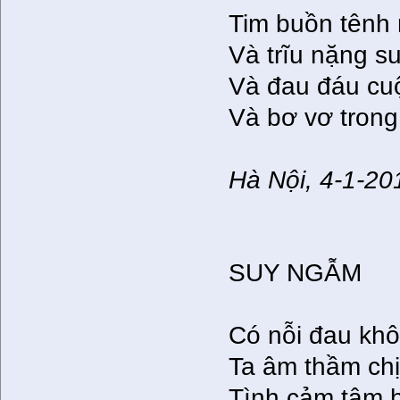
Tim buồn tênh
Và trĩu nặng su
Và đau đáu cu
Và bơ vơ trong 
Hà Nội, 4-1-20
SUY NGẪM
Có nỗi đau khô
Ta âm thầm ch
Tình cảm tâm 