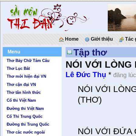
Home
Giới thiệu
Tác 
Tập thơ
Menu
Thơ Bảy Chữ Tám Câu
NÓI VỚI LÒNG
Thơ Lục Bát
Lê Đức Thụ
*
đăng lú
Thơ mới hiện đại VN
Thơ cận đại VN
NÓI VỚI LÒN
Thơ tân hình thức
(THƠ)
Cổ thi Việt Nam
Đường thi Việt Nam
Cổ Thi Trung Quốc
Đường thi Trung Quốc
NÓI VỚI ĐỨ
Thơ các nước ngoài