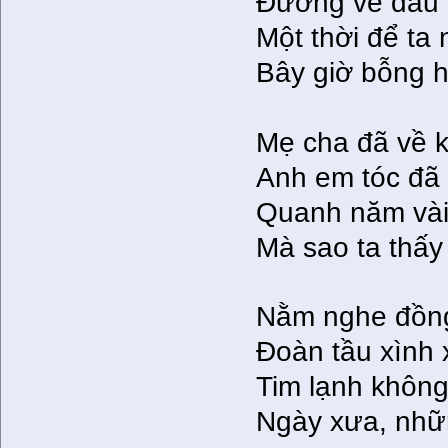
Đường về dẫu 
Một thời để ta
Bây giờ bỗng 
Mẹ cha đã về k
Anh em tóc đã
Quanh năm vài
Mà sao ta thấy
Nằm nghe đồng
Đoàn tầu xình 
Tim lạnh khôn
Ngày xưa, nhữ