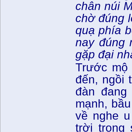
chân núi M
chờ đúng l
quạ phía b
nay đúng m
gặp đại nh
Trước mộ 
đến, ngồi 
đàn đang 
mạnh, bầu 
về nghe u
trời trong