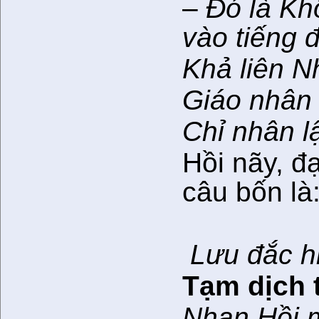
–
Đó là Kh
vào tiếng đ
Khả liên N
Giáo nhân
Chỉ nhân l
Hồi nãy, đ
câu bốn là
Lưu đắc h
Tạm dịch 
Nhan Hồi m