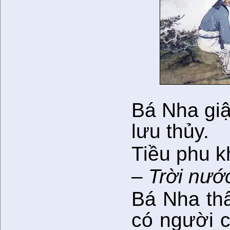
Bá Nha giậ
lưu thủy.
Tiều phu k
– Trời nước
Bá Nha thấ
có người 