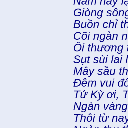
Năm nay l
Giòng sông
Buồn chỉ t
Cõi ngàn n
Ôi thương 
Sụt sùi lai
Mây sầu th
Đêm vui đổ
Tử Kỳ ơi, 
Ngàn vàng
Thôi từ na