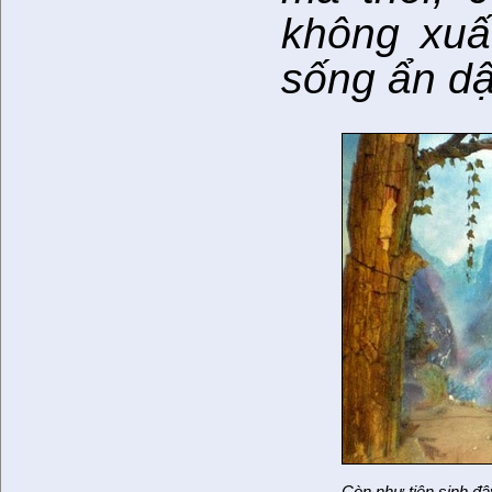
không xuấ
sống ẩn dậ
…Còn như tiên sinh đâ