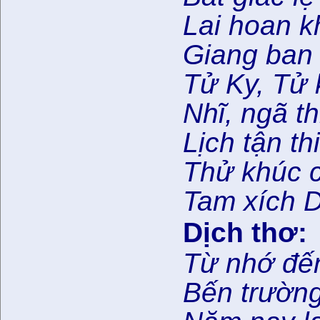
Lai hoan k
Giang ban 
Tử Ky, Tử 
Nhĩ, ngã t
Lịch tận th
Thử khúc 
Tam xích D
Dịch thơ:
Từ nhớ đế
Bến trường