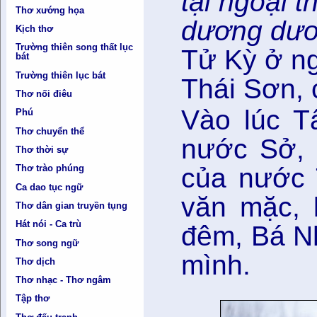
tại ngoại t
Thơ xướng họa
dương dươ
Kịch thơ
Trường thiên song thất lục
Tử Kỳ ở ng
bát
Trường thiên lục bát
Thái Sơn,
Thơ nối điêu
Vào lúc T
Phú
Thơ chuyển thể
nước Sở, 
Thơ thời sự
của nước 
Thơ trào phúng
Ca dao tục ngữ
văn mặc, l
Thơ dân gian truyền tụng
Hát nói - Ca trù
đêm, Bá Nh
Thơ song ngữ
mình.
Thơ dịch
Thơ nhạc - Thơ ngâm
Tập thơ