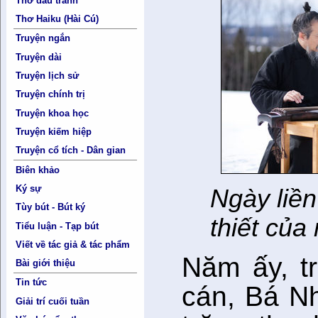
Thơ đấu tranh
Thơ Haiku (Hài Cú)
Truyện ngắn
Truyện dài
Truyện lịch sử
Truyện chính trị
Truyện khoa học
Truyện kiếm hiệp
Truyện cổ tích - Dân gian
Biên khảo
Ký sự
Ngày liề
Tùy bút - Bút ký
thiết củ
Tiểu luận - Tạp bút
Viết về tác giả & tác phẩm
Năm ấy, t
Bài giới thiệu
Tin tức
cán, Bá N
Giải trí cuối tuần