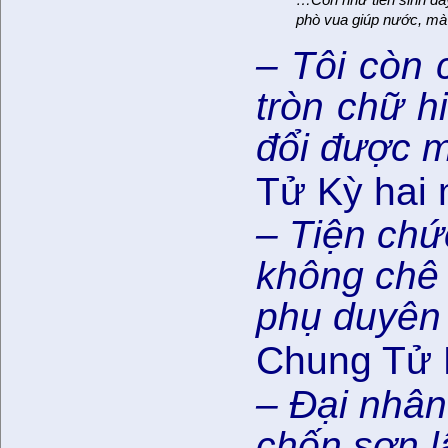
phò vua giúp nước, mà 
– Tôi còn 
tròn chữ h
đổi được m
Tử Kỳ hai 
– Tiện chứ
không chê 
phụ duyên 
Chung Tử 
– Đại nhân 
chốn sơn l