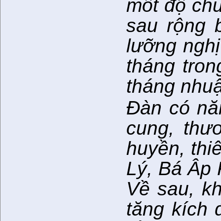
mốt độ chu
sau rộng 
lưỡng nghị
tháng tron
tháng nhu
Đàn có nă
cung, thư
huyền, thi
Lý, Bá Âp 
Về sau, k
tăng kích 