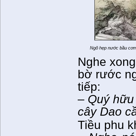
Ngõ hẹp nước bầu cơ
Nghe xong,
bờ rước ng
tiếp:
–
Quý hữu b
cây Dao c
Tiều phu 