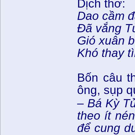
Dịch thơ:
Dao cầm đ
Đã vắng Tử
Gió xuân b
Khó thay t
Bốn câu th
ông, sụp q
–
Bá Kỳ Tử
theo ít né
để cung dư