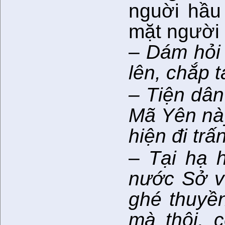
nguời hầu 
mặt người 
–
Dám hỏi 
lên, chắp ta
– Tiện dân
Mã Yên này
hiện đi tr
–
Tại hạ 
nước Sở v
ghé thuyền
mà thôi, 