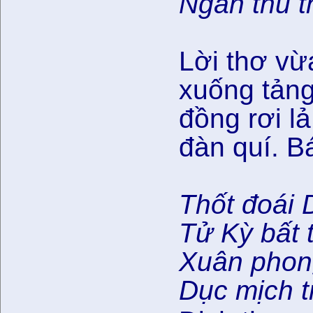
Ngàn thu 
Lời thơ vừ
xuống tảng
đồng rơi l
đàn quí. B
Thốt đoái
Tử Kỳ bất 
Xuân phon
Dục mịch t