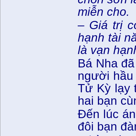
miễn cho.
–
Giá trị 
hạnh tài n
là vạn hạn
Bá Nha đã 
người hầu 
Tử Kỳ lạy 
hai bạn cù
Đến lúc án
đôi bạn đà