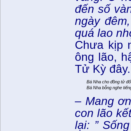
đến số vàn
ngày đêm, 
quá lao nh
Chưa kịp 
ông lão, h
Tử Kỳ đây. 
Bá Nha cho đồng tử đốt
Bá Nha bỗng nghe tiến
–
Mang ơn 
con lão kế
lại: ” Sốn