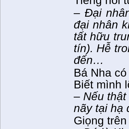
Tiếng nói từ
–
Đại nhân
đại nhân k
tất hữu tr
tín). Hễ t
đến…
Bá Nha có 
Biết mình l
–
Nếu thật 
nãy tại hạ
Giọng trên