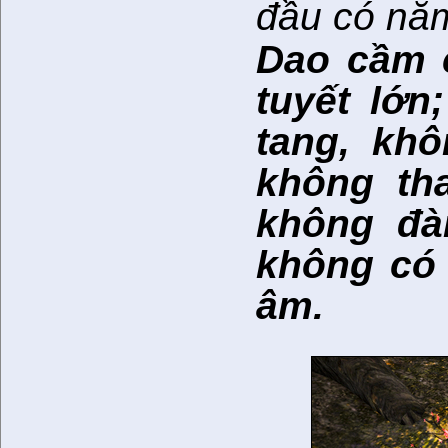
đầu có năm
Dao cầm c
tuyết lớn
tang, khô
không th
không đà
không có 
âm.