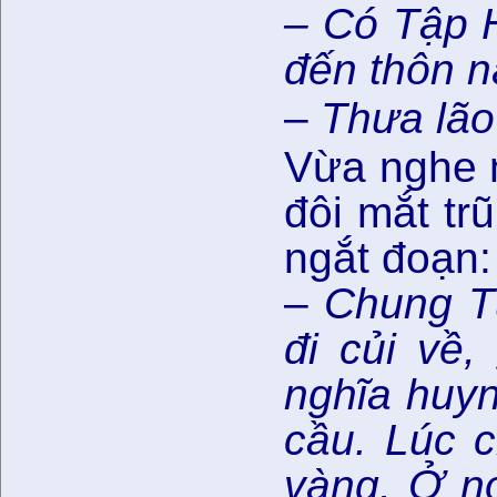
– Có Tập H
đến thôn n
–
Thưa lão
Vừa nghe n
đôi mắt tr
ngắt đoạn:
–
Chung Tử
đi củi về
nghĩa huyn
cầu. Lúc c
vàng. Ở nơ