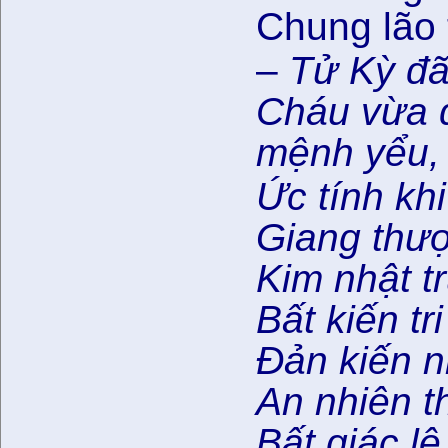
Chung lão 
–
Tử Kỳ đã
Cháu vừa đ
mệnh yểu, 
Ức tính kh
Giang thượ
Kim nhật t
Bất kiến tr
Đản kiến n
An nhiên 
Bất giác l