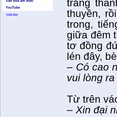
trăng tha
Văn hóa ẩm thực
YouTube
thuyền, rồ
Chữ lớn
trong, tiế
giữa đêm t
tơ đồng đứ
lén đây, b
–
Có cao nh
vui lòng ra
Từ trên vá
–
Xin đại n