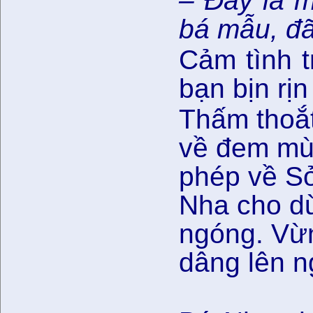
– Đây là 
bá mẫu, đã
Cảm tình t
bạn bịn rịn
Thấm thoắ
về đem mùa
phép về S
Nha cho dừ
ngóng. Vừn
dâng lên n