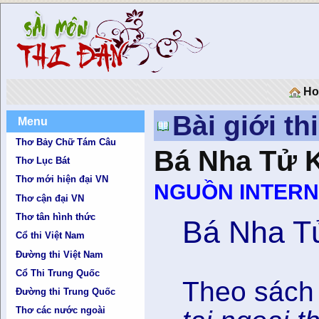
Ho
Bài giới th
Menu
Thơ Bảy Chữ Tám Câu
Bá Nha Tử 
Thơ Lục Bát
Thơ mới hiện đại VN
NGUỒN INTERN
Thơ cận đại VN
Thơ tân hình thức
Bá Nha T
Cổ thi Việt Nam
Đường thi Việt Nam
Cổ Thi Trung Quốc
Theo sách 
Đường thi Trung Quốc
Thơ các nước ngoài