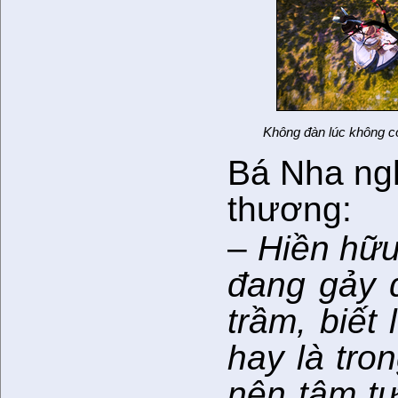
Không đàn lúc không c
Bá Nha nghe
thương:
–
Hiền hữu
đang gảy 
trầm, biết
hay là tro
nên tâm tư