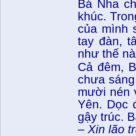
Bá Nha ch
khúc. Tron
của mình 
tay đàn, 
như thế nà
Cả đêm, Bá
chưa sáng,
mười nén v
Yên. Dọc 
gậy trúc. 
– Xin lão 