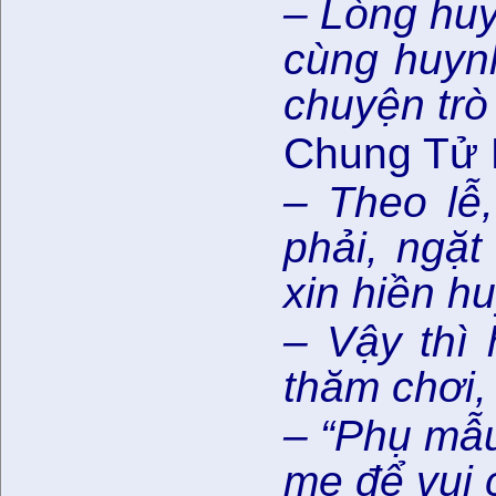
– Lòng huy
cùng huyn
chuyện trò
Chung Tử 
– Theo lễ
phải, ngặt
xin hiền hu
– Vậy thì
thăm chơi,
– “Phụ mẫu
mẹ để vui 