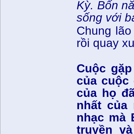
Kỳ. Bốn nă
sống với b
Chung lão 
rồi quay x
Cuộc gặp
của cuộc 
của họ đã
nhất của
nhạc mà 
truyền v