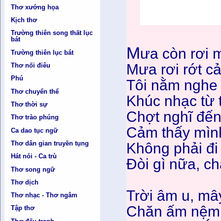
Thơ xướng họa
Kịch thơ
Trường thiên song thất lục
bát
M
ưa còn rơi 
Trường thiên lục bát
Mưa rơi rớt c
Thơ nối điêu
Phú
Tôi nằm nghe 
Thơ chuyển thể
Khúc nhạc từ t
Thơ thời sự
Chợt nghĩ đến
Thơ trào phúng
Cảm thấy mình
Ca dao tục ngữ
Thơ dân gian truyền tụng
Không phải đi
Hát nói - Ca trù
Đòi gì nữa, c
Thơ song ngữ
Thơ dịch
Trời âm u, mâ
Thơ nhạc - Thơ ngâm
Chăn ấm nệm
Tập thơ