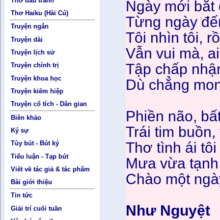
Thơ đấu tranh
Ngày mới bắt 
Thơ Haiku (Hài Cú)
Từng ngày đế
Truyện ngắn
Tôi nhìn tôi, r
Truyện dài
Vẫn vui mà, ai
Truyện lịch sử
Tập chấp nhận
Truyện chính trị
Truyện khoa học
Dù chẳng mong
Truyện kiếm hiệp
Truyện cổ tích - Dân gian
Phiền não, bất
Biên khảo
Trái tim buồn, 
Ký sự
Thơ tình ái tôi
Tùy bút - Bút ký
Tiểu luận - Tạp bút
Mưa vừa tạnh,
Viết về tác giả & tác phẩm
Chào một ngày
Bài giới thiệu
Tin tức
Như Nguyệt
Giải trí cuối tuần