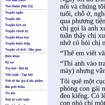
Thơ đấu tranh
nối và chúng tôi
Thơ Haiku (Hài Cú)
tuổi, chỗ ở, ng
Truyện ngắn
qua phương tiện
Truyện dài
Truyện lịch sử
chị gọi là anh 
Truyện chính trị
tuần thấy chị xu
Truyện khoa học
nhớ có hỏi chị 
Truyện kiếm hiệp
Truyện cổ tích - Dân gian
“Thế em viết v
Biên khảo
“Thì anh vào tr
Ký sự
Tùy bút - Bút ký
mày) nhưng vẫn l
Tiểu luận - Tạp bút
Tôi quê một cục
Viết về tác giả & tác phẩm
phòng con gái 
Bài giới thiệu
Tin tức
đeo kiếng. Có l
Giải trí cuối tuần
con nhỏ chỉ một,