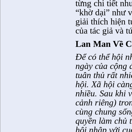
từng chi tiết n
“khờ dại” như v
giải thích hiện 
của tác giả và t
Lan Man Về Cá
Để có thể hội n
ngày của cộng 
tuân thủ rất nh
hội. Xã hội càn
nhiều. Sau khi 
cảnh riêng) tro
cùng chung sốn
quyền làm chủ th
hội nhập với cuộ