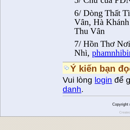
5/ Chữ của PĐ
6/ Dòng Thất T
Vân, Hà Khánh
Thu Vân
7/ Hồn Thơ Nơ
Nhì,
phamnhibi
Ý kiến bạn đọ
Vui lòng
login
để g
danh
.
Copyright
Create