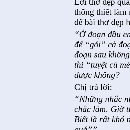
Lời thơ đẹp quá
thống thiết làm
để bài thơ đẹp 
“Ở đoạn đầu e
để “gói” cả đoạ
đoạn sau không
thì “tuyệt cú mè
được không?
Chị trả lời:
“Những nhắc n
chắc lắm. Giờ t
Biết là rất khó
quá””