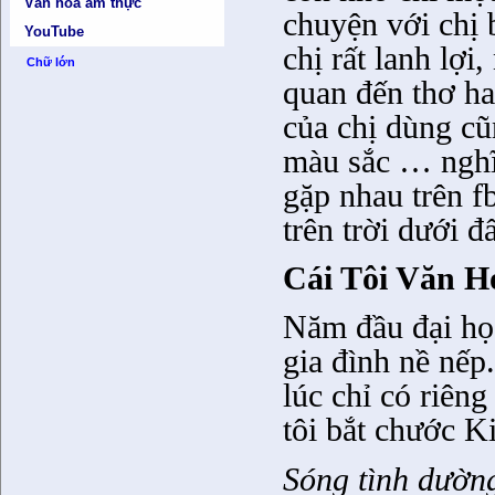
Văn hóa ẩm thực
chuyện với chị 
YouTube
chị rất lanh lợi
Chữ lớn
quan đến thơ ha
của chị dùng cũ
màu sắc … nghĩa
gặp nhau trên f
trên trời dưới đ
Cái Tôi Văn 
Năm đầu đại họ
gia đình nề nếp
lúc chỉ có riêng
tôi bắt chước 
Sóng tình dường