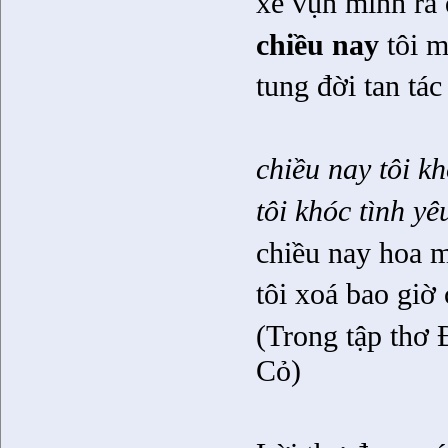
xé vụn mình ra 
chiều nay
tôi m
tung đời tan tá
chiều nay tôi kh
tôi khóc tình yê
chiều nay hoa m
tôi xoá bao giờ 
(Trong tập thơ
Cỏ)