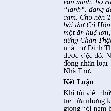
văn minh; họ rấ
“lạnh”, đang d
cảm. Cho nên T
bài thơ Có Hồn 
một ân huệ lớn,
tiếng Chân Thật
nhà thơ Đinh T
được việc đó. 
đồng nhân loại
Nhà Thơ.
Kết Luận
Khi tôi viết n
trẻ nữa nhưng k
giọng nói nam 