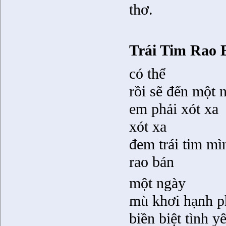
thơ.
Trái Tim Rao 
có thể
rồi sẽ đến một 
em phải xót xa
xót xa
đem trái tim mì
rao bán
một ngày
mù khơi hạnh p
biền biệt tình y