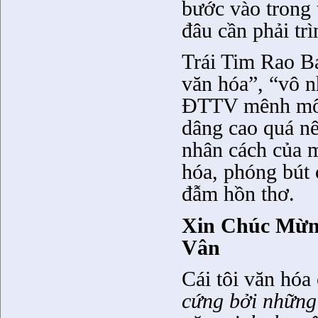
bước vào trong 
đâu cần phải trì
Trái Tim Rao Bá
văn hóa”, “vô n
ĐTTV mênh mông
dâng cao quá nê
nhân cách của m
hóa, phóng bút 
đẫm hồn thơ.
Xin Chúc Mừn
Vân
Cái tôi văn hó
cứng bởi những 