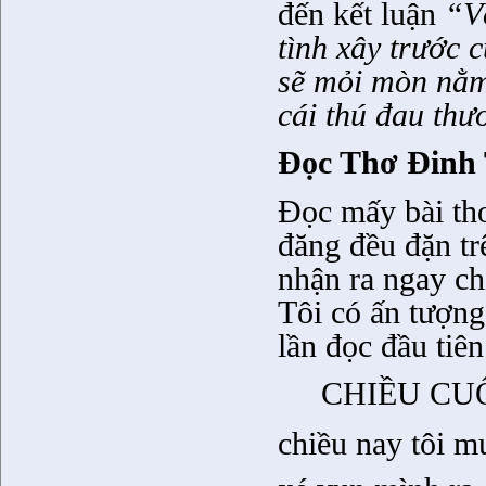
đến kết luận
“V
tình xây trước 
sẽ mỏi mòn nằm 
cái thú đau thư
Đọc Thơ Đinh
Đọc mấy bài thơ
đăng đều đặn tr
nhận ra ngay ch
Tôi có ấn tượn
lần đọc đầu tiên
CHIỀU CU
chiều nay tôi m