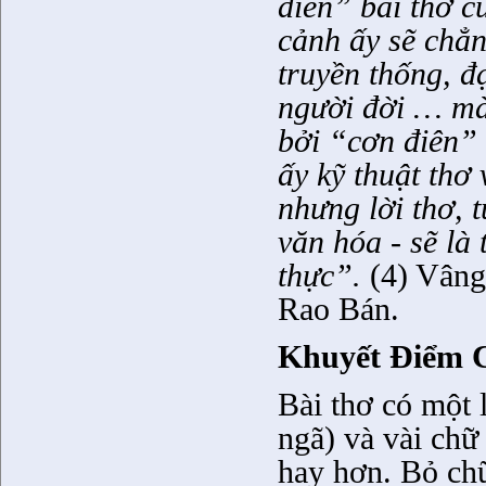
diễn” bài thơ c
cảnh ấy sẽ chẳn
truyền thống, đạ
người đời … mà 
bởi “cơn điên” 
ấy kỹ thuật thơ
nhưng lời thơ, t
văn hóa - sẽ là 
thực”.
(4) Vâng!
Rao Bán.
Khuyết Điểm 
Bài thơ có một l
ngã) và vài chữ
hay hơn. Bỏ c