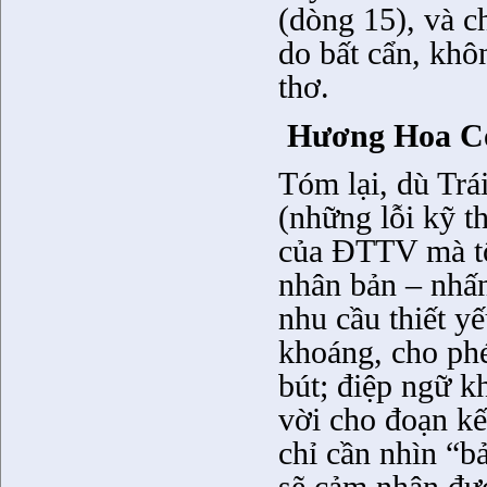
(dòng 15), và 
do bất cẩn, kh
thơ.
Hương Hoa C
Tóm lại, dù Trá
(những lỗi kỹ t
của ĐTTV mà tôi
nhân bản – nhấn
nhu cầu thiết y
khoáng, cho phé
bút; điệp ngữ k
vời cho đoạn kế
chỉ cần nhìn “b