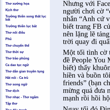
Nhưng với Faceb
Thơ xướng họa
người chơi cờ 
Kịch thơ
nhắn “Anh cứ và
Trường thiên song thất lục
bát
biết trang FB c
Trường thiên lục bát
nên lặng lẽ tản
Thơ nối điêu
Phú
trời quay đi qu
Thơ chuyển thể
Một tối tình cờ
Thơ thời sự
đề People You 
Thơ trào phúng
Ca dao tục ngữ
biết) thấy khuô
Thơ dân gian truyền tụng
hiền và buồn tô
Hát nói - Ca trù
friends” (bạn c
Thơ song ngữ
mừng quá đưa m
Thơ dịch
mạnh rồi hồi hộ
Thơ nhạc - Thơ ngâm
Tập thơ
Ngay tối đó Đi