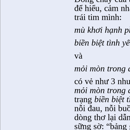
để hiểu, cảm nhậ
trái tim mình:
mù khơi hạnh p
biền biệt tình y
và
mỏi mòn trong 
có vẻ như 3 như
mỏi mòn trong 
trạng
biền biệt 
nỗi đau, nỗi bu
dòng thơ lại dẫ
sững sờ: “bảng 