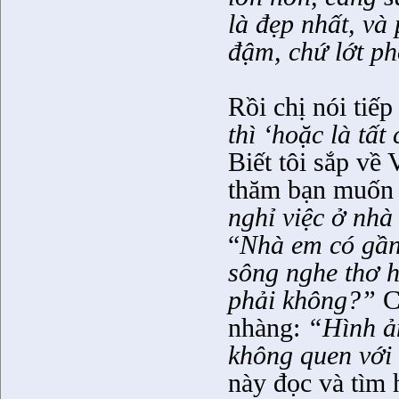
là đẹp nhất, và 
đậm, chứ lớt phớ
Rồi chị nói tiếp
thì ‘hoặc là tấ
Biết tôi sắp về
thăm bạn muốn g
nghỉ việc ở nhà
“
Nhà em có gần
sông nghe thơ h
phải không?”
Ch
nhàng:
“Hình ả
không quen với
này đọc và tìm h