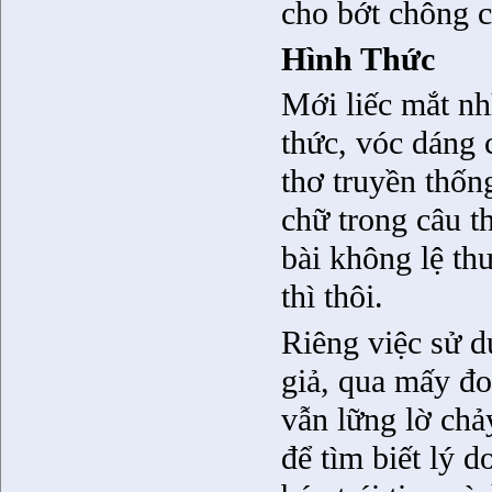
cho bớt chông c
Hình Thức
Mới liếc mắt nh
thức, vóc dáng 
thơ truyền thốn
chữ trong câu th
bài không lệ thư
thì thôi.
Riêng việc sử dụ
giả, qua mấy đ
vẫn lững lờ chả
để tìm biết lý 