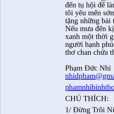
đến tụ hội để l
tôi yêu mến sớm
tặng những bài
Nếu mưa đến kịp
xanh một thời g
người hạnh phúc
thơ chan chứa 
Phạm Đức Nhì
nhidpham@gma
phamnhibinhtho
CHÚ THÍCH:
1/ Đừng Trôi N