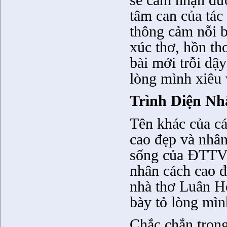
sẽ cảm nhận đượ
tâm can của tác
thông cảm nỗi b
xúc thơ, hồn th
bài mới trỗi dậ
lòng mình xiêu
Trình Diện N
Tên khác của cá
cao đẹp và nhân
sống của ĐTTV c
nhân cách cao đ
nhà thơ Luân H
bày tỏ lòng mìn
Chắc chắn trong