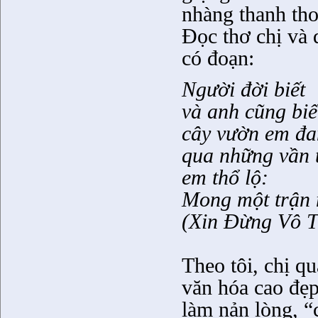
nhàng thanh thoá
Đọc thơ chị và q
có đoạn:
Người đời biết
và anh cũng biế
cây vườn em đa
qua những vần 
em thổ lộ:
Mong một trận 
(Xin Đừng Vô T
Theo tôi, chị qu
văn hóa cao đẹp
làm nản lòng, 