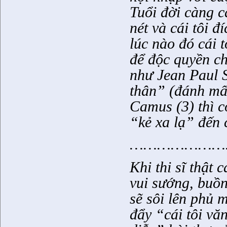
Tuổi đời càng c
nét và cái tôi 
lúc nào đó cái t
để độc quyền ch
như Jean Paul S
thân” (đánh mất
Camus (3) thì c
“kẻ xa lạ” đến 
……………………
Khi thi sĩ thật 
vui sướng, buồ
sẽ sôi lên phủ m
đẩy “cái tôi vă