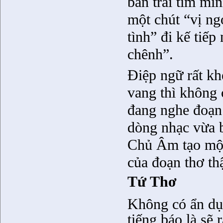
bán trái tim mì
một chút “vị ng
tình” đi kế tiế
chênh”.
Điệp ngữ rất kh
vang thì không 
đang nghe đoạn
dòng nhạc vừa 
Chủ Âm tạo một 
của đoạn thơ thậ
Tứ Thơ
Không có ẩn dụ t
tiếng báo là sẽ 