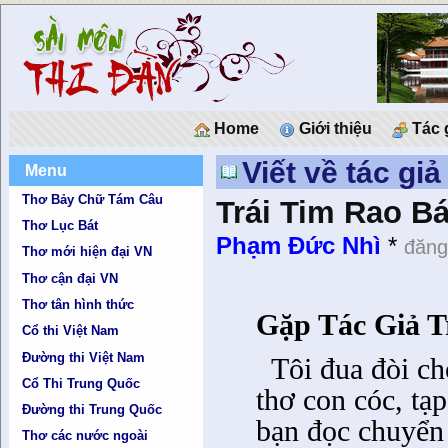
Home
Giới thiệu
Tác 
Viết về tác gi
Menu
Thơ Bảy Chữ Tám Câu
Trái Tim Rao B
Thơ Lục Bát
Phạm Đức Nhì
*
đăng
Thơ mới hiện đại VN
Thơ cận đại VN
Thơ tân hình thức
Gặp Tác Giả T
Cổ thi Việt Nam
Đường thi Việt Nam
Tôi đua đòi ch
Cổ Thi Trung Quốc
thơ con cóc, tạp
Đường thi Trung Quốc
bạn đọc chuyển
Thơ các nước ngoài