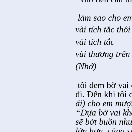
làm sao cho em 
vài tích tắc thô
vài tích tắc
vùi thương trên 
(Nhớ)
tôi đem bờ vai
đi. Đến khi tôi 
ái) cho em mượ
“Dựa bờ vai kh
sẽ bớt buồn như
lớn hơn, càng 