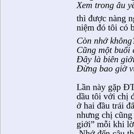
Xem trong âu yế
thì được nàng n
niệm đó tôi có b
Còn nhớ không?
Cũng một buổi 
Đây là biên giớ
Đừng bao giờ v
Lần này gặp ĐT
dầu tôi với chị 
ở hai đầu trái 
nhưng chị cũng
giới” mỗi khi lờ
Nhớ đến câu th