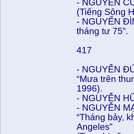
- NGUYỄN CÚC
(Tiếng Sông H
- NGUYỂN ĐÌ
tháng tư 75”.
417
- NGUYỄN Đ
“Mưa trên thu
1996).
- NGUYỄN HỮ
- NGUYỄN M
“Tháng bảy, k
Angeles”