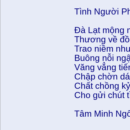
Tình Người P
Đà Lạt mộng m
Thương về đồi
Trao niềm nhu
Buông nỗi ngậ
Văng vẳng tiế
Chập chờn dán
Chất chồng kỷ
Cho gửi chút t
Tâm Minh Ngô