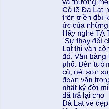
và thương mế
Có lẽ Đà Lạt 
trên triền đồi 
ức của những 
Hãy nghe TẠ 
“Sự thay đổi 
Lạt thì vẫn cò
đó. Vẫn bàng
phố. Bên tườ
cũ, nét sơn 
đoạn văn tron
nhật ký đời m
đã trả lại cho
Đà Lạt vẻ đẹp