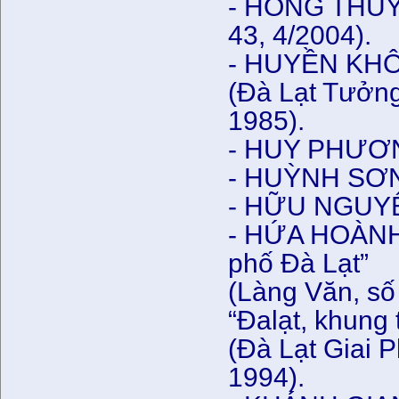
- HỒNG THỦY,
43, 4/2004).
- HUYỀN KHÔN
(Đà Lạt Tưởn
1985).
- HUY PHƯƠNG
- HUỲNH SƠN,
- HỮU NGUY
- HỨA HOÀNH, 
phố Đà Lạt”
(Làng Văn, số
“Đalạt, khung 
(Đà Lạt Giai 
1994).