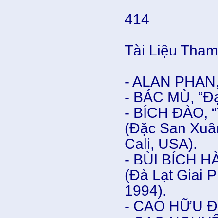
414
Tài Liệu Tha
- ALAN PHAN, 
- BÁC MÙ, “Đạ
- BÍCH ĐÀO, 
(Đặc San Xuâ
Cali, USA).
- BÙI BÍCH HÀ
(Đà Lạt Giai 
1994).
- CAO HỮU ĐẠT