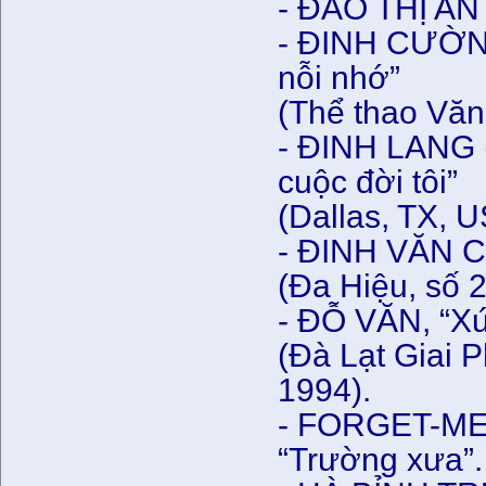
- ĐÀO THỊ AN 
- ĐINH CƯỜNG
nỗi nhớ”
(Thể thao Văn
- ĐINH LANG 
cuộc đời tôi”
(Dallas, TX, U
- ĐINH VĂN CỬ
(Đa Hiệu, số 
- ĐỖ VĂN, “Xứ
(Đà Lạt Giai 
1994).
- FORGET-ME-
“Trường xưa”.