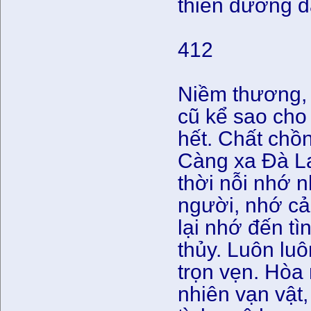
thiên đường 
412
Niềm thương, 
cũ kể sao cho
hết. Chất chồ
Càng xa Đà Lạ
thời nỗi nhớ 
người, nhớ c
lại nhớ đến tì
thủy. Luôn luô
trọn vẹn. Hòa 
nhiên vạn vật,