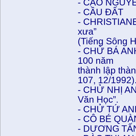
- CAO NGUYÊN,
- CẦU ĐẤT
- CHRISTIAN
xưa”
(Tiếng Sông H
- CHỬ BÁ ANH
100 năm
thành lập thà
107, 12/1992)
- CHỬ NHỊ AN
Văn Học”.
- CHỬ TỨ ANH
- CÔ BÉ QUÀN
- DƯƠNG TẤN 