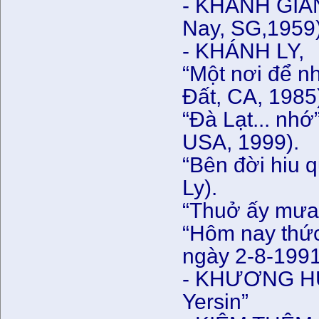
- KHÁNH GIANG
Nay, SG,1959)
- KHÁNH LY,
“Một nơi để n
Đất, CA, 1985
“Đà Lạt... nh
USA, 1999).
“Bên đời hiu q
Ly).
“Thuở ấy mưa
“Hôm nay thức
ngày 2-8-1991
- KHƯƠNG HỮU
Yersin”