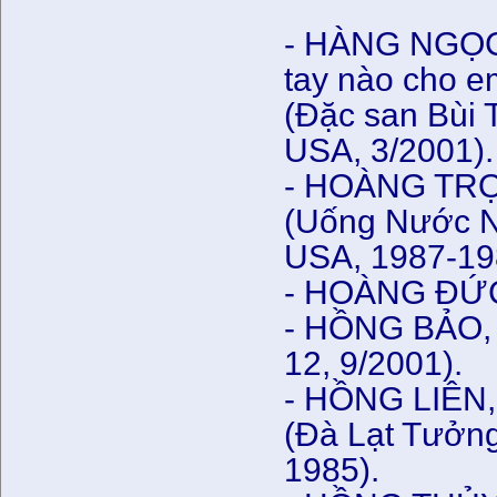
- HÀNG NGỌC 
tay nào cho e
(Đặc san Bùi 
USA, 3/2001).
- HOÀNG TRỌN
(Uống Nước N
USA, 1987-19
- HOÀNG ĐỨC, 
- HỒNG BẢO, “
12, 9/2001).
- HỒNG LIÊN, 
(Đà Lạt Tưởn
1985).