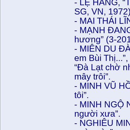
- LỆ HẰNG, “T
SG, VN, 1972)
- MAI THÁI LĨN
- MẠNH ĐANG,
hương” (3-201
- MIÊN DU ĐÀ 
em Bùi Thị...”,
“Đà Lạt chờ n
mây trôi”.
- MINH VŨ HỒ
tôi”.
- MINH NGỘ N
người xưa”.
- NGHIÊU MIN