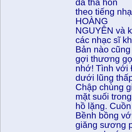
đã thả hồn
theo tiếng nh
HOÀNG
NGUYÊN và kế 
các nhạc sĩ kh
Bản nào cũng 
gợi thương gợ
nhớ! Tình với 
dưới lũng thấp
Chập chùng gi
mặt suối trong
hồ lặng. Cuồn
Bềnh bồng vớ
giăng sương p