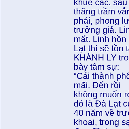
khuê các, sau
thăng trầm vẫ
phái, phong l
trưởng giả. Li
mất. Linh hồn
Lạt thì sẽ tồn 
KHÁNH LY tron
bày tâm sự:
“Cái thành ph
mãi. Ðến rồi
không muốn rời
đó là Ðà Lạt 
40 năm về trư
khoai, trong s