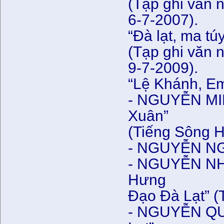
(Tạp ghi văn 
6-7-2007).
“Đà lạt, ma tú
(Tạp ghi văn 
9-7-2009).
“Lệ Khánh, Em 
- NGUYỄN MIN
Xuân”
(Tiếng Sông H
- NGUYỄN NGỌ
- NGUYỄN NHÂ
Hưng
Đạo Đà Lạt” (
- NGUYỄN QU