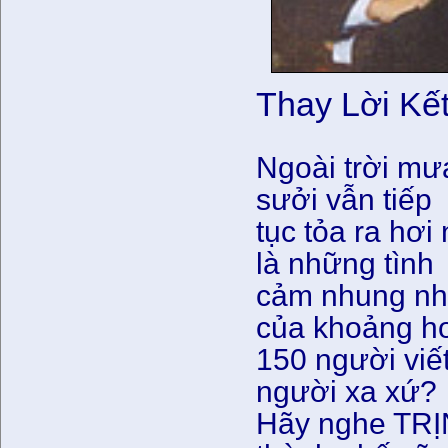
Thay Lời Kế
Ngoài trời mưa
sưởi vẫn tiếp
tục tỏa ra hơ
là những tình
cảm nhung nh
của khoảng h
150 người viế
người xa xứ?
Hãy nghe TR