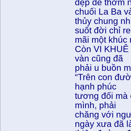
đẹp đẽ thơm 
chuối La Ba v
thủy chung n
suốt đời chỉ r
mãi một khúc 
Còn VI KHUÊ 
vàn cũng đã
phải u buồn m
“Trên con đườ
hạnh phúc
tương đối mà
mình, phải
chăng với ngư
ngày xưa đã l