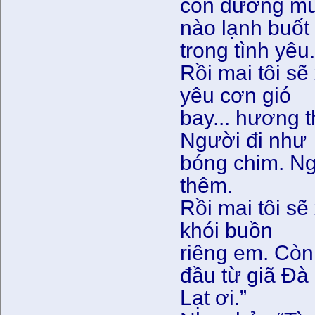
con đường mù
nào lạnh buốt
trong tình yêu
Rồi mai tôi s
yêu cơn gió
bay... hương t
Người đi như
bóng chim. Ng
thêm.
Rồi mai tôi s
khói buồn
riêng em. Còn
đầu từ giã Đà
Lạt ơi.”