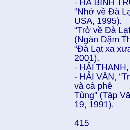
- HÀ BỈNH T
“Nhớ về Đà Lạ
USA, 1995).
“Trở về Đà Lạ
(Ngàn Dặm Th
“Đà Lạt xa xư
2001).
- HẢI THANH, 
- HẢI VÂN, “T
và cà phê
Tùng” (Tập V
19, 1991).
415