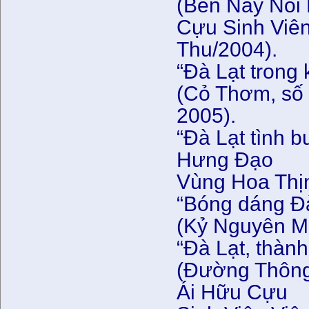
(Bên Này Nỗi 
Cựu Sinh Viên
Thu/2004).
“Đà Lạt trong 
(Cỏ Thơm, số 
2005).
“Đà Lạt tình 
Hưng Đạo
Vùng Hoa Thị
“Bóng dáng Đ
(Kỷ Nguyên Mớ
“Đà Lạt, thàn
(Đường Thông
Ái Hữu Cựu