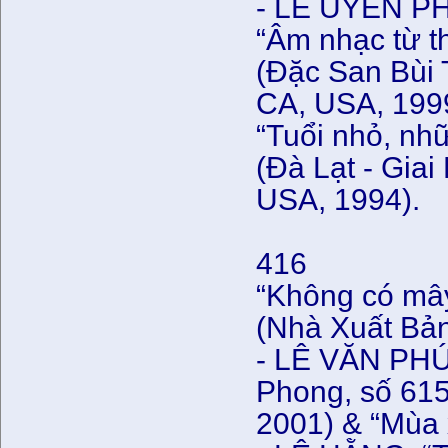
- LÊ UYÊN 
“Âm nhạc từ t
(Đặc San Bùi 
CA, USA, 199
“Tuổi nhỏ, nh
(Đà Lạt - Gia
USA, 1994).
416
“Không có mây
(Nhà Xuất Bản
- LÊ VĂN PHÚ
Phong, số 615
2001) & “Mùa 