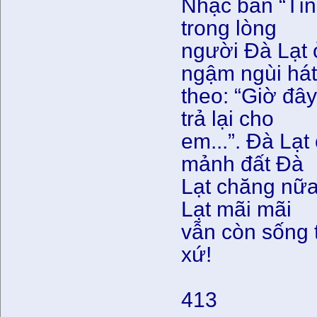
Nhạc bản “Tì
trong lòng
người Đà Lạt 
ngậm ngùi há
theo: “Giờ đây
trả lại cho
em...”. Đà Lạt
mảnh đất Đà
Lạt chăng nữa
Lạt mãi mãi
vẫn còn sống t
xứ!
413