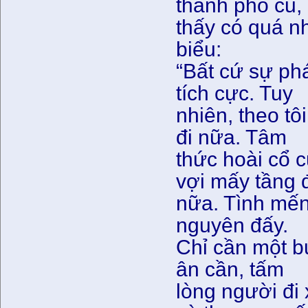
thành phố cũ,
thấy có quá nh
biểu:
“Bất cứ sự phá
tích cực. Tuy
nhiên, theo tô
đi nữa. Tâm
thức hoài cổ 
vợi mấy tầng 
nữa. Tình mến
nguyên đấy.
Chỉ cần một b
ân cần, tấm
lòng người đi