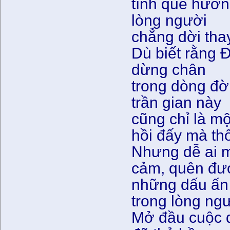
tình quê hươn
lòng người
chẳng dời tha
Dù biết rằng Đ
dừng chân
trong dòng đời
trần gian này
cũng chỉ là mộ
hồi đấy mà thô
Nhưng dễ ai mà
cảm, quên đư
những dấu ấn 
trong lòng ngư
Mở đầu cuộc d