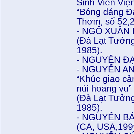
Sinh Viên Việ
“Bóng dáng Đà
Thơm, số 52,
- NGÔ XUÂN H
(Đà Lạt Tưởn
1985).
- NGUYÊN ĐẠT,
- NGUYỄN A
“Khúc giao cả
núi hoang vu”
(Đà Lạt Tưởn
1985).
- NGUYỄN BÁ 
(CA, USA,199