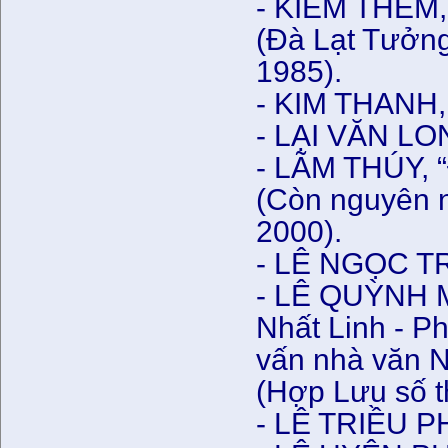
- KIÊM THÊM, 
(Đà Lạt Tưởn
1985).
- KIM THANH, 
- LẠI VĂN LON
- LÃM THÚY, “
(Còn nguyên 
2000).
- LÊ NGỌC 
- LÊ QUỲNH M
Nhất Linh - P
vấn nhà văn 
(Hợp Lưu số t
- LÊ TRIỀU P