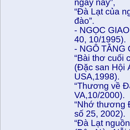
ngày này”,
“Đà Lạt của n
đào”.
- NGỌC GIAO, 
40, 10/1995).
- NGÔ TẰNG 
“Bài thơ cuối 
(Đặc san Hội 
USA,1998).
“Thương về Đà
VA,10/2000).
“Nhớ thương 
số 25, 2002).
“Đà Lạt nguồn