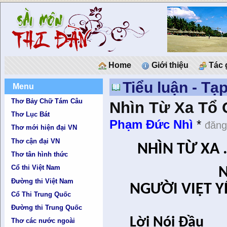
Home
Giới thiệu
Tác 
Tiểu luận - Tạ
Menu
Thơ Bảy Chữ Tám Câu
Nhìn Từ Xa Tổ
Thơ Lục Bát
Phạm Đức Nhì
*
đăng
Thơ mới hiện đại VN
Thơ cận đại VN
NHÌN TỪ XA
Thơ tân hình thức
Cổ thi Việt Nam
Đường thi Việt Nam
NGƯỜI VIỆT 
Cổ Thi Trung Quốc
Đường thi Trung Quốc
Lời Nói Đầu
Thơ các nước ngoài