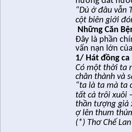
hương đất nướ
“Dù ở đâu vẫn T
cột biên giới đ
Những Căn Bệ
Đây là phần chí
vấn nạn lớn củ
1/ Hát đồng ca
Có một thời ta 
chân thành và 
“
ta là ta mà ta
tất cả trôi xuôi
thần tượng giả
ợ lên thum thủ
(*) Thơ Chế Lan