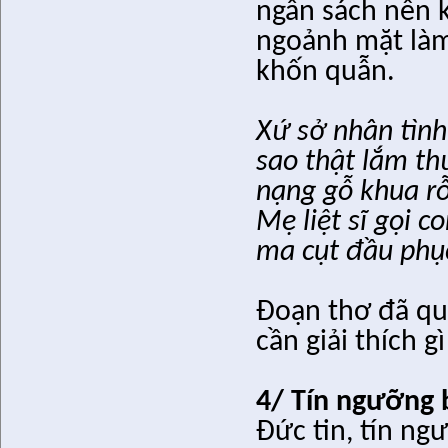
ngân sách nên 
ngoảnh mặt làm
khốn quẫn.
Xứ sở nhân tình
sao thật lắm th
nạng gỗ khua r
Mẹ liệt sĩ gọi c
ma cụt đầu phụ
Đ
oạn thơ đã qu
cần giải thích 
4/ Tín ngưỡng 
Đứ
c tin, tín n