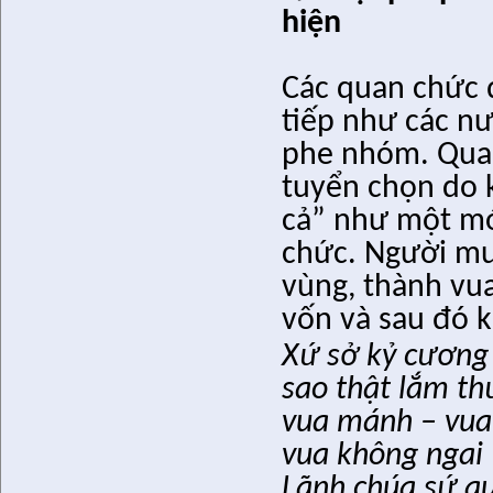
hiện
Các quan chức 
tiếp như các nư
phe nhóm. Qua
tuyển chọn do 
cả” như một món
chức. Người mu
vùng, thành vua
vốn và sau đó k
Xứ sở kỷ cương
sao thật lắm th
vua mánh – vua 
vua không ngai 
Lãnh chúa
s
ứ qu