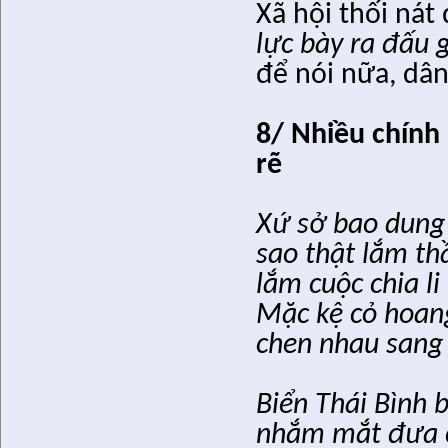
Xã hội thối ná
lực bày ra đấu 
để nói nữa, dân
8/ Nhiều chính 
rẽ
Xứ sở bao dung
sao thật lắm th
lắm cuộc chia li
Mặc kệ cỏ hoan
chen nhau sang
Biển Thái Bình
nhắm mắt đưa c