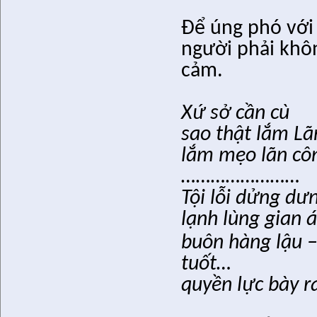
Để úng phó với 
người phải khôn
cảm.
Xứ sở cần cù
sao thật lắm L
lắm mẹo lãn cô
……………………
Tội lỗi dửng dư
lạnh lùng gian á
buôn hàng lậu 
tuốt…
quyền lực bày r