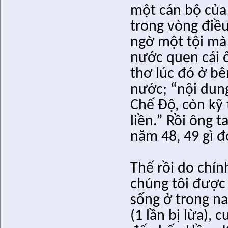
một cán bộ của
trong vòng điều
ngờ một tội mà 
nước quen cái 
thơ lúc đó ở bê
nước; “nội dun
Chế Độ, còn kỹ t
liền.” Rồi ông t
năm 48, 49 gì đ
Thế rồi do chí
chúng tôi được 
sống ở trong nam
(1 lần bị lừa),