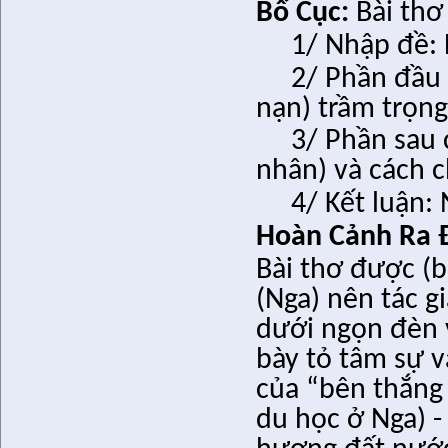
Bố Cục:
Bài thơ
1/ Nhập đề: 
2/ Phần đầu
nạn) trầm trọng
3/ Phần sau 
nhân) và cách c
4/ Kết luận: 
Hoàn Cảnh Ra 
Bài thơ được (
(Nga) nên tác g
dưới ngọn đèn v
bày tỏ tâm sự v
của “bên thắng
du học ở Nga) -