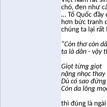
Việt Nam rất s
chó, đen như cá
… Tổ Quốc đầy đ
hơn bức tranh 
chúng ta lại rấ
“Còn thơ còn d
ta là dân - vậy th
Giọt từng giọt
nặng nhọc thay
Dù có sao đừng 
Còn da lông mọc
thì đúng là ngà