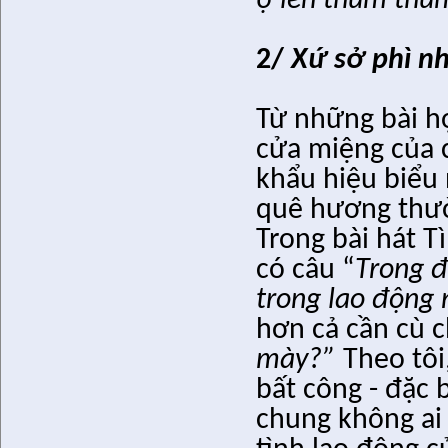
ợ lên thum thủ
2/
X
ứ sở phì n
Từ những bài h
cửa miệng của 
khẩu hiệu biểu
quê hương thư
Trong bài hát 
có câu “
Trong đ
trong lao động 
hơn cả cần cù 
mày?”
Theo tôi
bất công - đặc 
chung không ai 