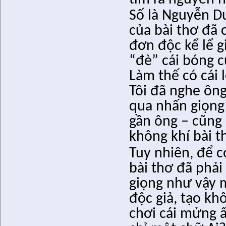
Số là Nguyễn Du
của bài thơ đã 
đơn độc kể lể g
“đè” cái bóng c
Làm thế có cái 
Tôi đã nghe ông
qua nhấn giọng 
gần ông – cũng 
không khí bài t
Tuy nhiên, để c
bài thơ đã phải 
giọng như vậy m
độc giả, tạo kh
chơi cái mửng ấ