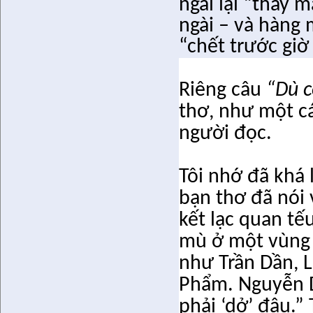
ngài lại “thay 
ngài – và hàng 
“chết trước giờ 
Riêng câu
“Dù c
thơ, như một cá
người đọc.
Tôi nhớ đã khá l
bạn thơ đã nói 
kết lạc quan tế
mù ở một vùng 
như Trần Dần, L
Phẩm. Nguyễn D
phải ‘dở’ đâu.” 