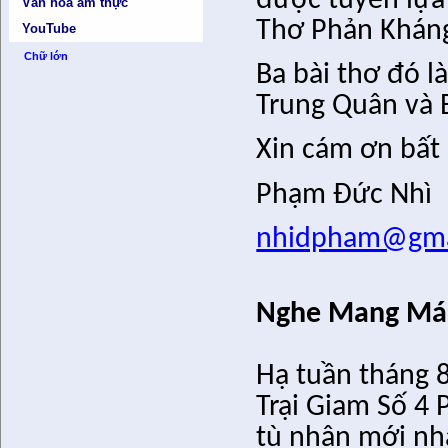
được tuyển lựa 
Văn hóa ẩm thực
Thơ Phản Kháng 
YouTube
Chữ lớn
Ba bài thơ đó 
Trung Quân và 
Xin cám ơn bất 
Phạm Đức Nhì
nhidpham@gma
Nghe Mang Mán
Hạ tuần tháng 
Trại Giam Số 4 
tù nhân mới nhậ