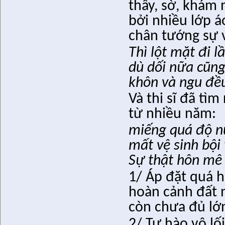
thấy, sờ, khám
bởi nhiều lớp á
chân tướng sự 
Thì lột mặt đi l
dù dối nữa cũn
khôn và ngu đề
Và thi sĩ đã tì
từ nhiều năm:
miếng quá độ nu
mất vệ sinh bội
Sự thật hôn mê 
1/ Áp đặt quá 
hoàn cảnh đất n
còn chưa đủ lớ
2/ Tự hào vô lố