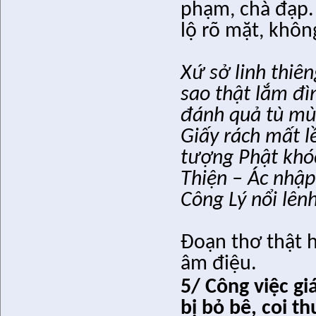
phạm, chà đạp.
lộ rõ mặt, khôn
Xứ sở linh thiê
sao thật lắm đì
đánh quả tù mù 
Giấy rách mất l
tượng Phật khóc
Thiện – Ác nhậ
Công Lý nổi lên
Đoạn thơ thật h
âm điệu.
5/ Công việc gi
bị bỏ bê, coi t