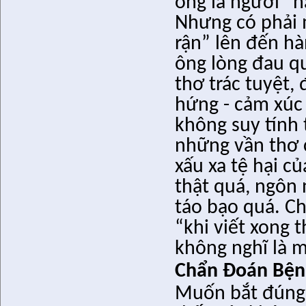
ông là người “n
Nhưng có phải 
rận” lên đến hà
ông lòng đau qu
thơ trác tuyệt,
hứng - cảm xúc 
không suy tính
những vần thơ 
xấu xa tệ hại 
thật quá, ngôn
táo bạo quá. C
“
khi viết xong 
không nghĩ là 
Chẩn Đoán Bệnh
Muốn bắt đúng b