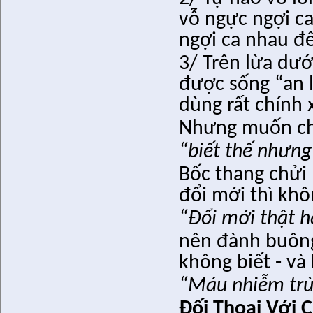
vỗ ngực ngợi ca
ngợi ca nhau đ
3/ Trên lừa dướ
được sống “an 
dùng rất chính x
Nhưng muốn chữ
“biết thế nhưng
Bốc thang chửi b
đổi mới thì khô
“Đổi mới thật h
nên đành buông
không biết - và
“Máu nhiễm trù
Đối Thoại Với 