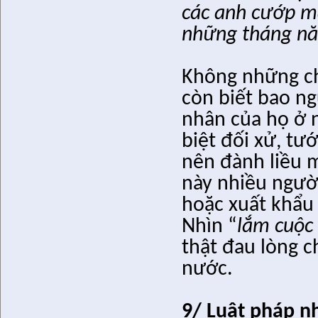
các anh cướp mấ
những tháng nă
Không những ch
còn biết bao n
nhân của họ ở n
biệt đối xử, t
nên đành liều m
này nhiều người
hoặc xuất khẩu 
Nhìn “
lắm cuộc 
thật đau lòng 
nước.
9/ Luật pháp nh