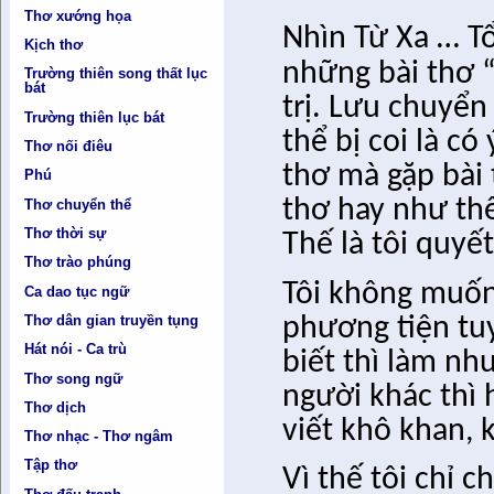
Thơ xướng họa
Nhìn Từ Xa … T
Kịch thơ
những bài thơ 
Trường thiên song thất lục
bát
trị. Lưu chuyển
Trường thiên lục bát
thể bị coi là c
Thơ nối điêu
thơ mà gặp bài 
Phú
thơ hay như th
Thơ chuyển thể
Thơ thời sự
Thế là tôi quyết
Thơ trào phúng
Tôi không muốn
Ca dao tục ngữ
phương tiện tuy
Thơ dân gian truyền tụng
Hát nói - Ca trù
biết thì làm như
Thơ song ngữ
người khác thì
Thơ dịch
viết khô khan, 
Thơ nhạc - Thơ ngâm
Tập thơ
Vì thế tôi chỉ 