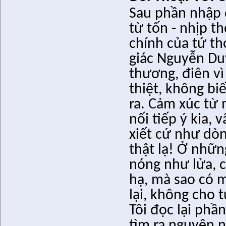
Sau phần nhập 
từ tốn - nhịp t
chính của tứ th
giác Nguyễn Duy
thương, điên v
thiệt, không bi
ra. Cảm xúc từ 
nối tiếp ý kia, 
xiết cứ như dò
thật lạ! Ở nhữn
nóng như lửa, c
hạ, mà sao có m
lại, không cho
Tôi đọc lại phầ
tìm ra nguyên 