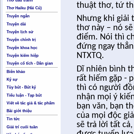
Thơ đấu tranh
thuật thơ, tứ t
Thơ Haiku (Hài Cú)
Truyện ngắn
Nhưng khi giải 
Truyện dài
thơ này – nó sẽ
Truyện lịch sử
điểm. Nói thì c
Truyện chính trị
đứng ngay thẳng
Truyện khoa học
NTXTQ.
Truyện kiếm hiệp
Truyện cổ tích - Dân gian
Dĩ nhiên bình t
Biên khảo
rất hiếm gặp - 
Ký sự
thì có người đồ
Tùy bút - Bút ký
nhận mọi ý kiến
Tiểu luận - Tạp bút
Viết về tác giả & tác phẩm
bạn văn, bạn t
Bài giới thiệu
của mọi độc giả
Tin tức
sẽ trả lời tất c
Giải trí cuối tuần