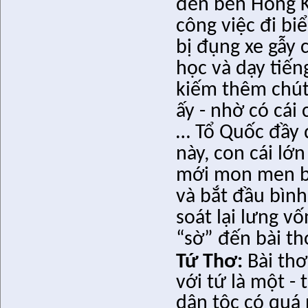
đến bến Hồng K
công việc đi b
bị đụng xe gẫy 
học và dạy tiến
kiếm thêm chút 
ấy - nhờ có cái
… Tổ Quốc đầy 
này, con cái lớn
mới mon men b
và bắt đầu bình
soát lại lưng v
“sờ” đến bài t
Tứ Thơ:
Bài thơ
với tứ là một -
dân tộc có quá