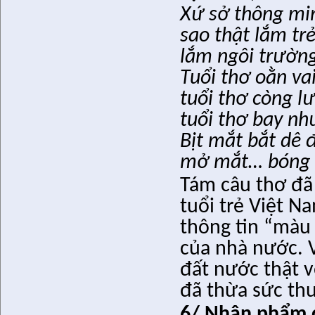
Xứ sở thông mi
sao thật lắm tr
lắm ngôi trườn
Tuổi thơ oằn v
tuổi thơ còng l
tuổi thơ bay nh
Bịt mắt bắt dê
mở mắt… bóng n
Tám câu thơ đã
tuổi trẻ Việt N
thông tin “màu
của nhà nước. V
đất nước thật 
đã thừa sức thu
6/ Nhân phẩm 