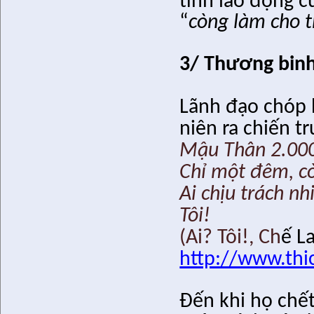
tình lao động c
“
còng làm cho 
3/ Thương binh l
Lãnh đạo chóp 
niên ra chiến t
Mậu Thân 2.00
Chỉ một đêm, c
Ai chịu trách n
Tôi!
(Ai? Tôi!, Ch
ế L
http://www.thi
Đến khi họ chết