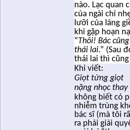
nào. Lạc quan c
của ngài chỉ nh
lưỡi của láng g
khi gặp hoạn nạ
“
Thôi! Bác cũng
thái lai
.” (Sau 
thái lai thì cũn
Khi viết:
Giọt từng giọt
nặng nhọc thay
không biết có 
nhiễm trùng kh
bác sĩ (mà tôi 
ra phải giải qu