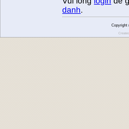
Vui lòng
login
để g
danh
.
Copyright
Create