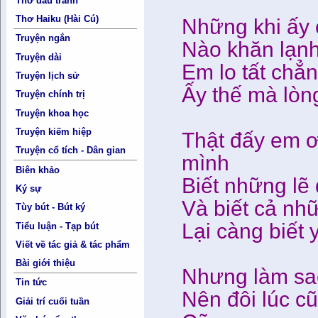
Thơ đấu tranh
Thơ Haiku (Hài Cú)
Những khi ấy 
Truyện ngắn
Nào khăn lạnh
Truyện dài
Em lo tất chẳn
Truyện lịch sử
Ấy thế mà lòn
Truyện chính trị
Truyện khoa học
Truyện kiếm hiệp
Thật đấy em ơi
Truyện cổ tích - Dân gian
mình
Biên khảo
Biết những lẽ
Ký sự
Và biết cả nh
Tùy bút - Bút ký
Lại càng biết 
Tiểu luận - Tạp bút
Viết về tác giả & tác phẩm
Bài giới thiệu
Nhưng làm sao
Tin tức
Nên đôi lúc c
Giải trí cuối tuần