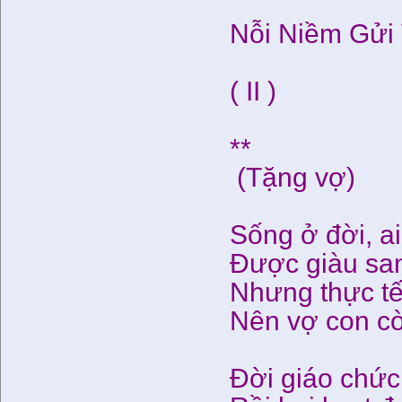
Nỗi Niềm Gửi
( II )
**
(Tặng vợ)
Sống ở đời, 
Được giàu sa
Nhưng thực t
Nên vợ con cò
Đời giáo chức