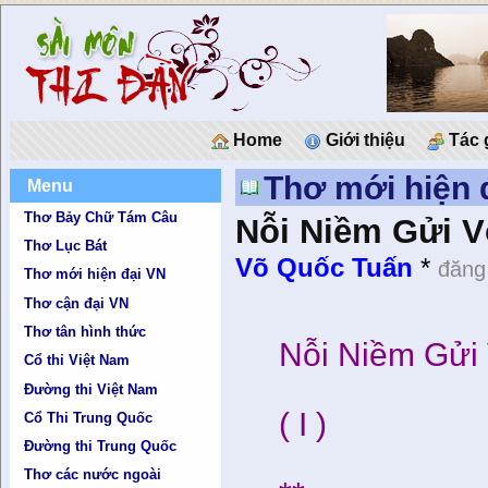
Home
Giới thiệu
Tác 
Thơ mới hiện 
Menu
Thơ Bảy Chữ Tám Câu
Nỗi Niềm Gửi Vợ
Thơ Lục Bát
Võ Quốc Tuấn
*
đăng
Thơ mới hiện đại VN
Thơ cận đại VN
Thơ tân hình thức
Nỗi Niềm Gửi
Cổ thi Việt Nam
Đường thi Việt Nam
( I )
Cổ Thi Trung Quốc
Đường thi Trung Quốc
Thơ các nước ngoài