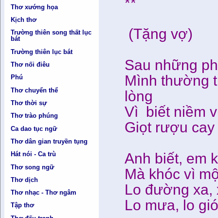
**
Thơ xướng họa
Kịch thơ
(Tặng vợ)
Trường thiên song thất lục
bát
Trường thiên lục bát
Sau những phú
Thơ nối điêu
Mình thường t
Phú
Thơ chuyển thể
lòng
Thơ thời sự
Vì biết niềm 
Thơ trào phúng
Giọt rượu cay
Ca dao tục ngữ
Thơ dân gian truyền tụng
Anh biết, em 
Hát nói - Ca trù
Thơ song ngữ
Mà khóc vì mộ
Thơ dịch
Lo đường xa, 
Thơ nhạc - Thơ ngâm
Lo mưa, lo gi
Tập thơ