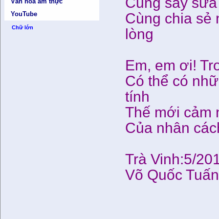
Cũng say sưa 
Văn hóa ẩm thực
Cùng chia sẻ 
YouTube
Chữ lớn
lòng
Em, em ơi! Tr
Có thể có nhữ
tính
Thế mới cảm n
Của nhân cách
Trà Vinh:5/20
Võ Quốc Tuấ