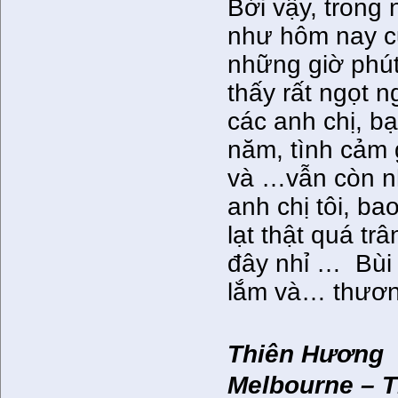
Bởi vậy, trong
như hôm nay của
những giờ phút
thấy rất ngọt 
các anh chị, b
năm, tình cảm 
và …vẫn còn nh
anh chị tôi, ba
lạt thật quá tr
đây nhỉ … Bùi
lắm và… thươ
Thiên Hương
Melbourne – T