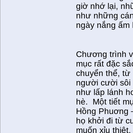
giờ nhớ lại, n
như những cán
ngày nắng ấm 
Chương trình vă
mục rất đặc s
chuyển thể, từ
người cười sôi 
như lấp lánh h
hè. Một tiết m
Hồng Phuơng –
họ khởi đi từ c
muốn xỉu thiệt,