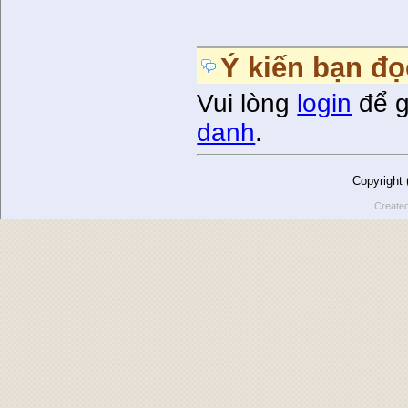
Ý kiến bạn đọ
Vui lòng
login
để g
danh
.
Copyright
Create