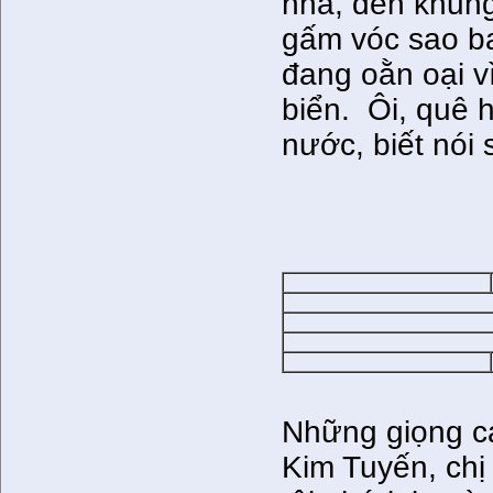
nhà, đến khung
gấm vóc sao ba
đang oằn oại v
biển. Ôi, quê 
nước, biết nó
Những giọng ca
Kim Tuyến, chị