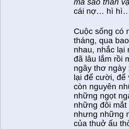
mà sao thân v
cái nợ… hì hì
Cuộc sống có 
tháng, qua bao
nhau, nhắc lạ
đã lâu lắm rồi
ngây thơ ngày
lại để cười, để
còn nguyên nh
những ngọt ngà
những đôi mắt 
nhưng những n
của thuở ấu thờ