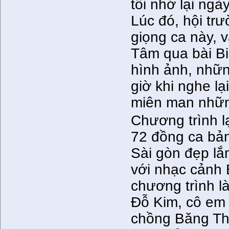
tôi nhớ lại ng
Lúc đó, hội t
giọng ca này, 
Tâm qua bài Bi
hình ảnh, nhữn
giờ khi nghe lạ
miên man nhữn
Chương trình l
72 đồng ca bản
Sài gòn đẹp lắ
với nhạc cảnh
chương trình l
Đỗ Kim, cô em
chồng Băng Tha