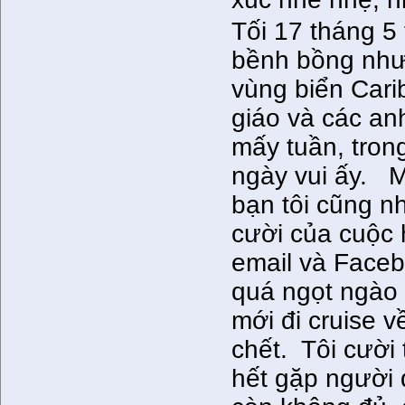
Tối 17 tháng 5
bềnh bồng như 
vùng biển Cari
giáo và các an
mấy tuần, tron
ngày vui ấy. 
bạn tôi cũng n
cười của cuộc 
email và Faceb
quá ngọt ngào
mới đi cruise v
chết. Tôi cười 
hết gặp người 