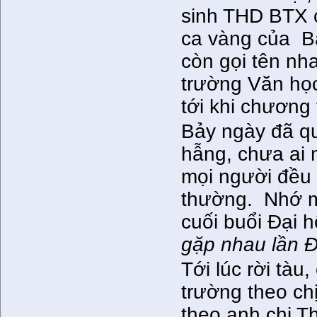
sinh THD BTX c
ca vàng của Bă
còn gọi tên nh
trường Văn học
tới khi chương 
Bảy ngày đã qu
hẫng, chưa ai
mọi người đều 
thường. Nhớ m
cuối buổi Đại 
gặp nhau lần Đạ
Tới lúc rời tàu
trường theo ch
theo anh chị T