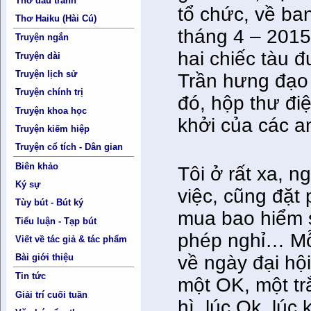
Thơ đấu tranh
tổ chức, về ban
Thơ Haiku (Hài Cú)
tháng 4 – 2015
Truyện ngắn
hai chiếc tàu 
Truyện dài
Truyện lịch sử
Trần hưng đạo 
Truyện chính trị
đó, hộp thư đi
Truyện khoa học
khởi của các an
Truyện kiếm hiệp
Truyện cổ tích - Dân gian
Biên khảo
Tôi ở rất xa, 
Ký sự
việc, cũng đặ
Tùy bút - Bút ký
mua bao hiểm s
Tiểu luận - Tạp bút
phép nghỉ… Mỗ
Viết về tác giả & tác phẩm
Bài giới thiệu
về ngày đại hội,
Tin tức
một OK, một tr
Giải trí cuối tuần
hì, lúc Ok, lú