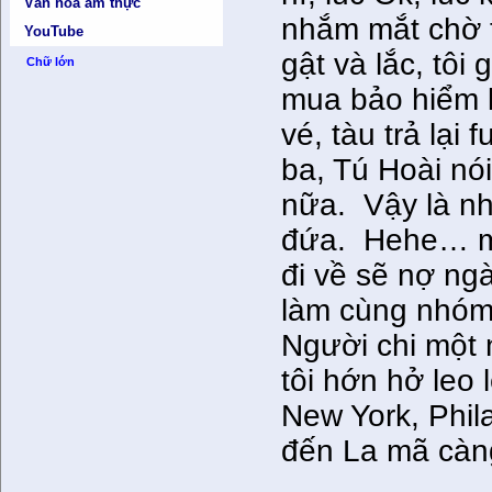
Văn hóa ẩm thực
nhắm mắt chờ t
YouTube
gật và lắc, tôi
Chữ lớn
mua bảo hiểm l
vé, tàu trả lại
ba, Tú Hoài nó
nữa. Vậy là n
đứa. Hehe… mọi
đi về sẽ nợ ng
làm cùng nhóm
Người chi một 
tôi hớn hở leo 
New York, Phil
đến La mã càng