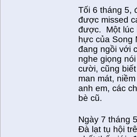
Tối 6 tháng 5, 
được missed cal
được. Một lúc l
hực của Song M
đang ngồi với 
nghe giọng nói 
cười, cũng biế
man mát, niềm 
anh em, các ch
bè cũ.
Ngày 7 tháng 
Đà lạt tụ hội t