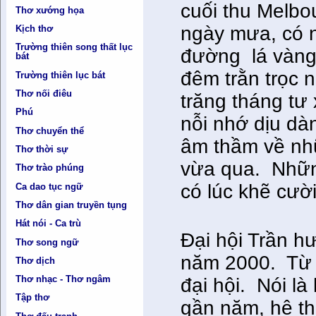
cuối thu Melb
Thơ xướng họa
ngày mưa, có 
Kịch thơ
Trường thiên song thất lục
đường lá vàng,
bát
đêm trằn trọc
Trường thiên lục bát
Thơ nối điêu
trăng tháng tư
Phú
nỗi nhớ dịu dàn
Thơ chuyển thể
âm thầm về nhữ
Thơ thời sự
vừa qua. Nhữn
Thơ trào phúng
có lúc khẽ cười
Ca dao tục ngữ
Thơ dân gian truyền tụng
Hát nói - Ca trù
Đại hội Trần h
Thơ song ngữ
năm 2000. Từ đ
Thơ dịch
Thơ nhạc - Thơ ngâm
đại hội. Nói l
Tập thơ
gần năm, hệ thố