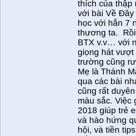
thích của thập
với bài Về Đây
học với hắn 7 
thương ta. Rồi
BTX v.v… với n
giọng hát vượt 
trường cũng rư
Mẹ là Thánh Mẫ
qua các bài n
cũng rất duyên
màu sắc. Việc
2018 giúp trẻ 
và hào hứng qu
hội, và tiền ti