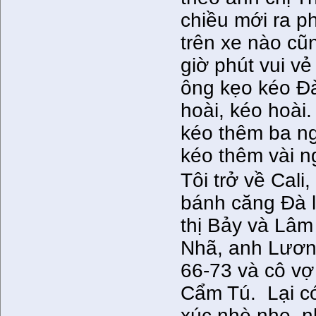
chiều mới ra ph
trên xe nào cũ
giờ phút vui v
ông kẹo kéo Đà
hoài, kéo hoài.
kéo thêm ba n
kéo thêm vài n
Tôi trở về Cal
bánh căng Đà 
thị Bảy và Lâm
Nhã, anh Lươ
66-73 và cô vợ
Cẩm Tú. Lại c
xúc nhè nhẹ, 