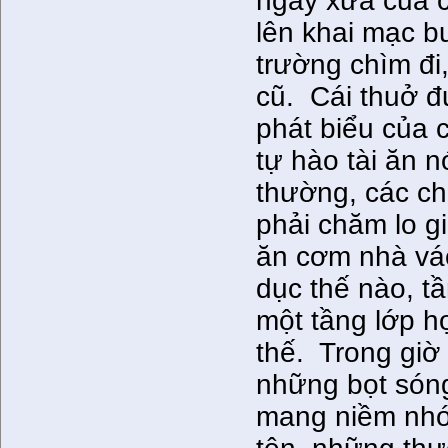
ngày xưa của c
lên khai mạc b
trường chìm đi,
cũ. Cái thuở đ
phát biểu của 
tự hào tài ăn n
thường, các chị
phải chăm lo g
ăn cơm nhà vác
dục thế nào, t
một tầng lớp h
thế. Trong giờ
những bọt són
mang niềm nhớ