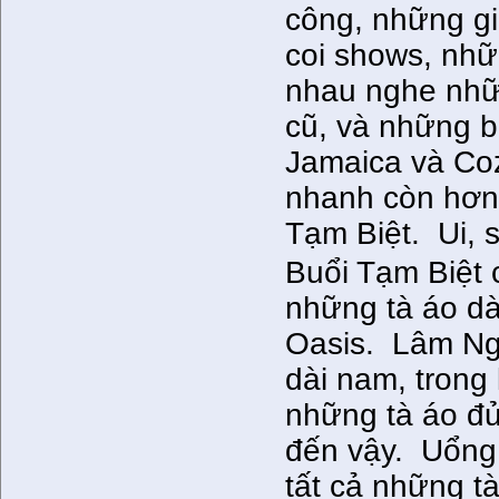
công, những gi
coi shows, nhữ
nhau nghe nhữ
cũ, và những bu
Jamaica và Co
nhanh còn hơn 
Tạm Biệt. Ui, s
Buổi Tạm Biệt c
những tà áo dà
Oasis. Lâm Ngu
dài nam, trong 
những tà áo đ
đến vậy. Uổng 
tất cả những t