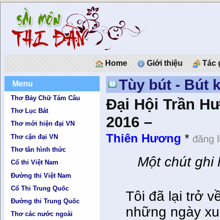
Home
Giới thiệu
Tác 
Tùy bút - Bút 
Menu
Thơ Bảy Chữ Tám Câu
Đại Hội Trần Hư
Thơ Lục Bát
2016 –
Thơ mới hiện đại VN
Thiên Hương
*
Thơ cận đại VN
đăng 
Thơ tân hình thức
Một chút ghi
Cổ thi Việt Nam
Đường thi Việt Nam
Cổ Thi Trung Quốc
Tôi đã lại trở 
Đường thi Trung Quốc
những ngày xuâ
Thơ các nước ngoài