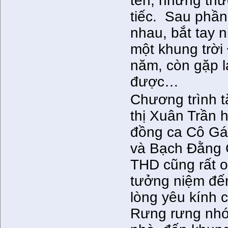
tên, những th
tiếc. Sau phần
nhau, bắt tay 
một khung trời
năm, còn gặp l
được…
Chương trình t
thị Xuân Trần
đồng ca Cô Gái
và Bạch Đằng G
THD cũng rất o
tưởng niệm đến
lòng yêu kính 
Rưng rưng nhớ