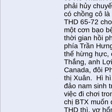
phải hủy chuyến
có chồng cô l
THD 65-72 cho
một cơn bạo bệ
thời gian hồi 
phía Trần Hưn
thế hừng hực, 
Thắng, anh Lợi
Canada, đôi Ph
thị Xuân. Hì hì
đảo nam sinh t
việc đi chơi tr
chị BTX muốn đ
THD thì, vợ hổ