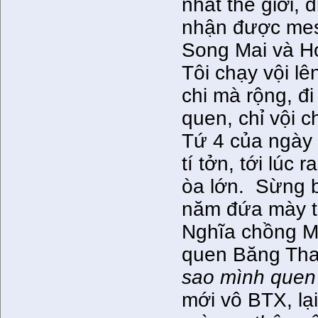
nhất thế giới, 
nhận được mes
Song Mai và Ho
Tôi chạy vội l
chi mà rộng, đi
quen, chỉ vội c
Tứ 4 của ngày
tí tởn, tới lúc
òa lớn. Sừng b
năm đứa mày ta
Nghĩa chồng Ma
quen Băng Tha
sao mình quen
mới vô BTX, lạ