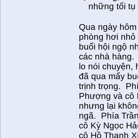
những tối tụ
Qua ngày hôm s
phòng hơi nhỏ 
buổi hội ngộ n
các nhà hàng. 
lo nói chuyện,
đã qua mấy buổ
trịnh trọng. P
Phượng và cô 
nhưng lại khôn
ngã. Phía Trầ
cô Kỳ Ngọc Hả
cô Hồ Thanh X