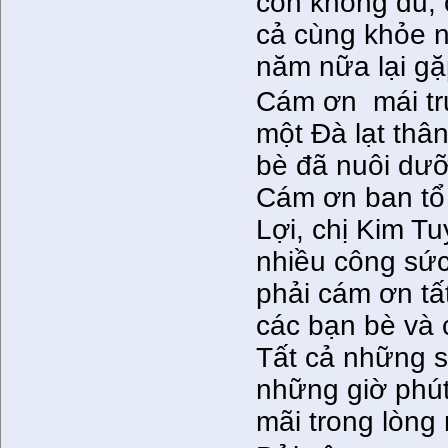
còn không đủ, 
cả cùng khỏe 
năm nữa lại gặp
Cám ơn mái tr
một Đà lạt thâ
bè đã nuôi dư
Cám ơn ban tổ 
Lợi, chị Kim Tu
nhiều công sức
phải cám ơn tất
các bạn bè và 
Tất cả những s
những giờ phút
mãi trong lòng