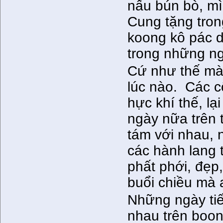
nấu bún bò, mì
Cung tặng tron
koong kô pác d
trong những ng
Cứ như thế mà 
lúc nào. Các c
hực khí thế, lạ
ngày nữa trên 
tám với nhau, 
các hành lang 
phất phới, đẹp
buổi chiều mà 
Những ngày tiế
nhau trên boon