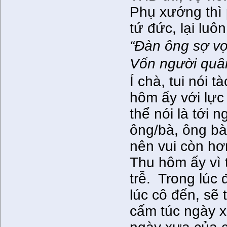
Phụ xướng thì 
tứ đức, lại lu
“Đàn ông sợ vợ
Vốn người quâ
Í chà, tui nói t
hôm ấy với lực
thể nói là tới 
ông/bà, ông bà,
nên vui còn hơ
Thu hôm ấy vì 
trễ. Trong lúc 
lúc cô đến, sẽ 
cấm túc ngày x