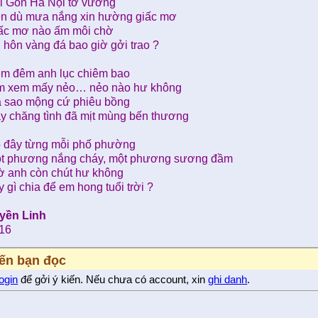
i Gòn Hà Nội tơ vương
n dù mưa nắng xin hường giấc mơ
ấc mơ nào ấm môi chờ
 hôn vàng đá bao giờ gởi trao ?
m đêm anh lục chiêm bao
m xem mấy nẻo… nẻo nào hư không
 sao mộng cứ phiêu bồng
y chăng tình đã mịt mùng bến thương
 đây từng mỗi phố phường
t phương nắng cháy, một phương sương đầm
ờ anh còn chút hư không
y gì chia để em hong tuổi trời ?
yền Linh
16
iến bạn đọc
login
để gởi ý kiến. Nếu chưa có account, xin
ghi danh
.