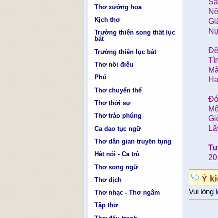
Sa
Thơ xướng họa
Nê
Kịch thơ
Gi
Nụ
Trường thiên song thất lục
bát
Đê
Trường thiên lục bát
Tì
Thơ nối điêu
Mà
Phú
Ha
Thơ chuyển thể
Đó
Thơ thời sự
Mộ
Thơ trào phúng
Gi
Lấ
Ca dao tục ngữ
Thơ dân gian truyền tụng
Tu
Hát nói - Ca trù
20
Thơ song ngữ
Ý k
Thơ dịch
Vui lòng
Thơ nhạc - Thơ ngâm
Tập thơ