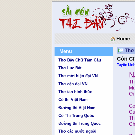
Home
Thơ 
Menu
Còn C
Thơ Bảy Chữ Tám Câu
Tuyền Lin
Thơ Lục Bát
N
Thơ mới hiện đại VN
Th
Thơ cận đại VN
Mư
Thơ tân hình thức
Ơi
Cổ thi Việt Nam
Gở
Đường thi Việt Nam
Củ
Cổ Thi Trung Quốc
Th
Đường thi Trung Quốc
Ch
Thơ các nước ngoài