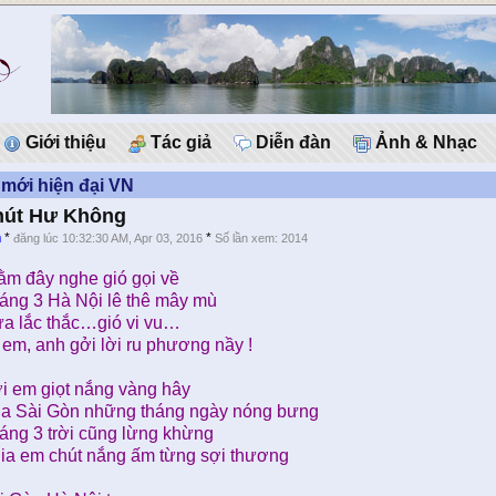
Giới thiệu
Tác giả
Diễn đàn
Ảnh & Nhạc
mới hiện đại VN
hút Hư Không
h
*
*
đăng lúc 10:32:30 AM, Apr 03, 2016
Số lần xem: 2014
ằm đây nghe gió gọi về
áng 3 Hà Nội lê thê mây mù
a lắc thắc…gió vi vu…
 em, anh gởi lời ru phương nầy !
i em giọt nắng vàng hây
a Sài Gòn những tháng ngày nóng bưng
áng 3 trời cũng lừng khừng
ia em chút nắng ấm từng sợi thương