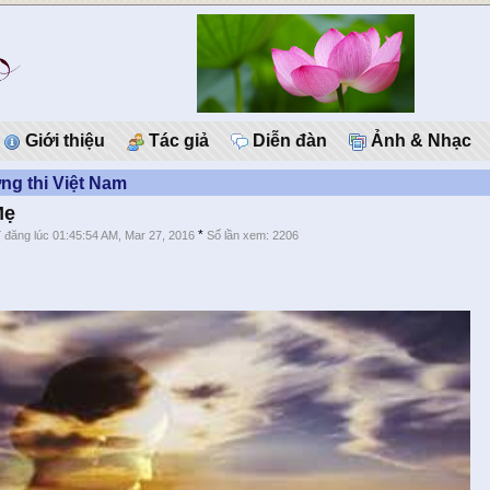
Giới thiệu
Tác giả
Diễn đàn
Ảnh & Nhạc
g thi Việt Nam
Mẹ
*
*
đăng lúc 01:45:54 AM, Mar 27, 2016
Số lần xem: 2206