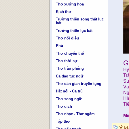
Thơ xướng họa
Kịch thơ
Trường thiên song thất lục
bát
Trường thiên lục bát
Thơ nối điêu
Phú
Thơ chuyển thể
Thơ thời sự
G
Thơ trào phúng
Hy
Tr
Ca dao tục ngữ
Su
Thơ dân gian truyền tụng
Vạ
Hát nói - Ca trù
Ng
Hi
Thơ song ngữ
Ti
Thơ dịch
Thơ nhạc - Thơ ngâm
Mi
Tập thơ
Ý k