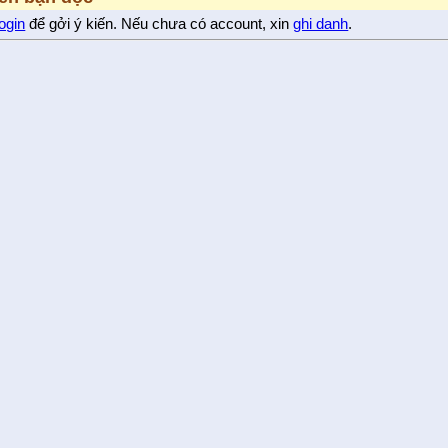
login
để gởi ý kiến. Nếu chưa có account, xin
ghi danh
.