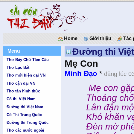
Home
Giới thiệu
Tác 
Đường thi Việ
Menu
Thơ Bảy Chữ Tám Câu
Mẹ Con
Thơ Lục Bát
Minh Đạo
*
đăng lúc 0
Thơ mới hiện đại VN
Thơ cận đại VN
Mẹ con gặp 
Thơ tân hình thức
Thoáng chốc
Cổ thi Việt Nam
Lân đận một 
Đường thi Việt Nam
Khó khăn vạn
Cổ Thi Trung Quốc
Đường thi Trung Quốc
Đèn mờ phên 
Thơ các nước ngoài