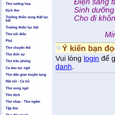
Điện sáng tư
Thơ xướng họa
Sinh dưỡng â
Kịch thơ
Cho đi không 
Trường thiên song thất lục
bát
Trường thiên lục bát
Minh 
Thơ nối điêu
Phú
Ý kiến bạn đọ
Thơ chuyển thể
Thơ thời sự
Vui lòng
login
để g
Thơ trào phúng
danh
.
Ca dao tục ngữ
Thơ dân gian truyền tụng
Hát nói - Ca trù
Thơ song ngữ
Thơ dịch
Thơ nhạc - Thơ ngâm
Tập thơ