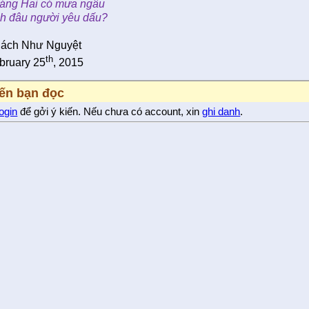
áng Hai có mưa ngâu
h đâu người yêu dấu?
ách Như Nguyệt
th
bruary 25
, 2015
iến bạn đọc
login
để gởi ý kiến. Nếu chưa có account, xin
ghi danh
.