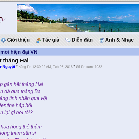
Giới thiệu
Tác giả
Diễn đàn
Ảnh & Nhạc
mới hiện đại VN
t tháng Hai
ư Nguyệt
*
*
đăng lúc 12:30:22 AM, Feb 26, 2016
Số lần xem: 1982
p gần hết tháng Hai
n dà qua tháng Ba
áng tình nhân qua vội
lentine hấp hối
n lại gì nơi tôi?
 hoa hồng thê thảm
 lòng tham sân si