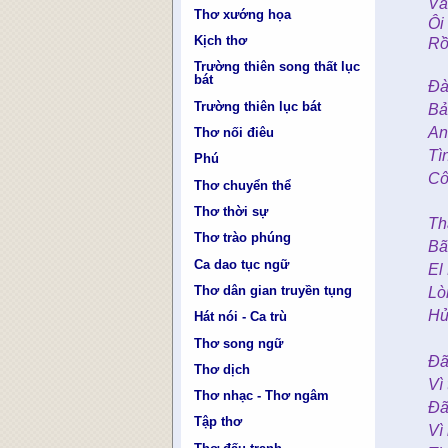
Vẫ
Thơ xướng họa
Ôi 
Kịch thơ
Rồ
Trường thiên song thất lục
bát
Đà
Trường thiên lục bát
Bả
An
Thơ nối điêu
Tì
Phú
Cô
Thơ chuyển thể
Thơ thời sự
Th
Thơ trào phúng
Bã
Ca dao tục ngữ
El
Thơ dân gian truyền tụng
Lò
Hử
Hát nói - Ca trù
Thơ song ngữ
Đã
Thơ dịch
Vì
Thơ nhạc - Thơ ngâm
Đã
Tập thơ
Vì