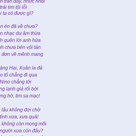
n tràn đầy, nhức nhối
trái tim tội lỗi
i ta có được gì?
n én đã về chưa?
n nhạc dư âm thừa
h quên lời anh hứa
nh chưa bén vội tàn
 đơn về mênh mang
áng Hai, Xuân la đà
o tố chẳng đi qua
 Nino chẳng tới
ng lạnh giá rối bời
ng hờ, tim sa mạc!
 lâu không đợi chờ
 tình xưa, xưa quá!
 không còn mong mõi
 người xưa còn đâu?