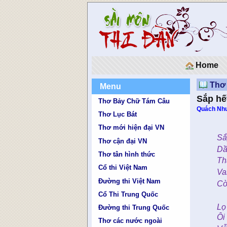
Home
Thơ 
Menu
Sắp hế
Thơ Bảy Chữ Tám Câu
Quách Nh
Thơ Lục Bát
Thơ mới hiện đại VN
Sắ
Thơ cận đại VN
Dầ
Thơ tân hình thức
Th
Cổ thi Việt Nam
Va
Đường thi Việt Nam
Cò
Cổ Thi Trung Quốc
Lọ
Đường thi Trung Quốc
Ôi
Thơ các nước ngoài