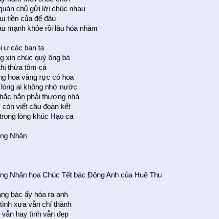
quán chủ gửi lời chúc nhau
u tiền của để đâu
u mạnh khỏe rồi lâu hóa nhàm
ồi ư các bạn ta
ng xin chúc quý ông bà
 thị thừa tôm cá
ng hoa vàng rực cỏ hoa
lòng ai không nhớ nước
hắc hẳn phải thương nhà
 còn viết câu đoàn kết
trong lòng khúc Hạo ca
ng Nhân
ng Nhân họa Chúc Tết bác Ðông Anh của Huệ Thu
ng bác ấy hóa ra anh
tình xưa vẫn chí thành
 vẫn hay tình vẫn đẹp