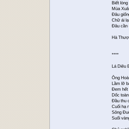
Biết lòng
Mùa Xuân
Ðâu giốn
Chữ ái l
Ðâu cần 
Hà Thượ
****
Lá Diêu 
Ông Hoàn
Lầm lỡ b
Đem hết 
Dốc toàn
Đầu thu
Cuối hạ 
Sông Đuố
Suối vàng