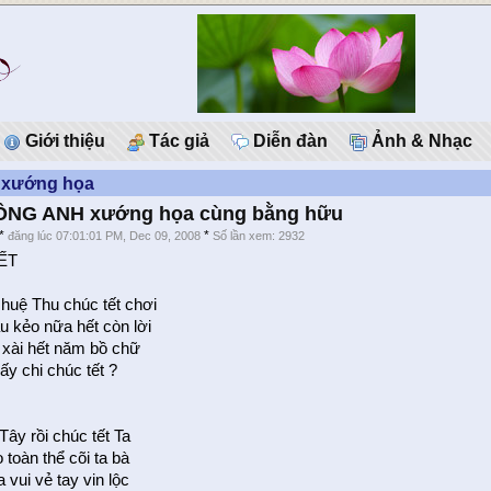
Giới thiệu
Tác giả
Diễn đàn
Ảnh & Nhạc
 xướng họa
ÔNG ANH xướng họa cùng bằng hữu
*
*
đăng lúc 07:01:01 PM, Dec 09, 2008
Số lần xem: 2932
ẾT
 huệ Thu chúc tết chơi
 kẻo nữa hết còn lời
 xài hết năm bồ chữ
ấy chi chúc tết ?
Tây rồi chúc tết Ta
toàn thể cõi ta bà
 vui vẻ tay vin lộc