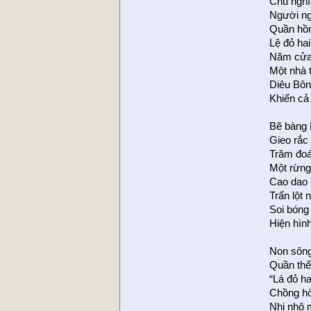
Chủ nghĩ
Người ng
Quần hồn
Lệ đỏ ha
Năm cửa 
Một nhà 
Diêu Bông
Khiến cả
Bẽ bàng 
Gieo rắc
Trăm đoá
Một rừng 
Cao dao 
Trấn lột
Soi bóng
Hiện hìn
Non sông
Quần thể
“Lá đỏ h
Chồng hờ
Nhi nhô 