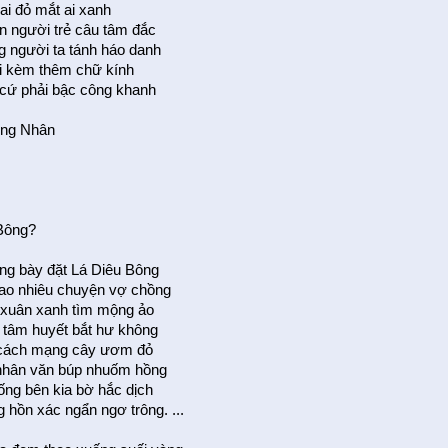
 ai đỏ mắt ai xanh
 người trẻ câu tâm đắc
g người ta tánh háo danh
ại kèm thêm chữ kính
cứ phải bậc công khanh
ng Nhân
Bông?
g bày đặt Lá Diêu Bông
ao nhiêu chuyện vợ chồng
xuân xanh tìm mộng ảo
 tâm huyết bắt hư không
 cách mạng cây ươm đỏ
nhân văn búp nhuốm hồng
ng bên kia bờ hắc dịch
 hồn xác ngẩn ngơ trông. ...