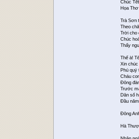
Chúc Tế
Họa Thơ
Trà Sơn 
Theo châ
Trời cho
Chúc hoà
Thấy ngư
Thế à! Tết
Xin chúc
Phú quý 
Cháu con
Ðông đàn
Trước mặ
Dân số h
Ðầu năm 
Ðông An
Hà Thượ
Nhân ng