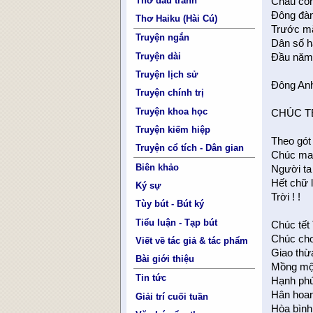
Thơ đấu tranh
Cháu con
Ðông đàn
Thơ Haiku (Hài Cú)
Trước mặ
Truyện ngắn
Dân số h
Truyện dài
Ðầu năm 
Truyện lịch sử
Ðông An
Truyện chính trị
Truyện khoa học
CHÚC T
Truyện kiếm hiệp
Theo gót
Truyện cổ tích - Dân gian
Chúc mau
Biên khảo
Người ta
Hết chữ l
Ký sự
Trời ! !
Tùy bút - Bút ký
Tiểu luận - Tạp bút
Chúc tết 
Chúc cho 
Viết về tác giả & tác phẩm
Giao thừa
Bài giới thiệu
Mồng một
Tin tức
Hạnh phúc
Hân hoan
Giải trí cuối tuần
Hòa bình