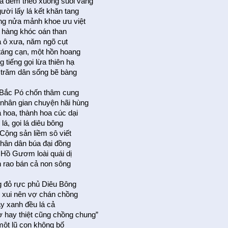
a đem theo xuống suối vàng
ười lấy lá kết khăn tang
g nửa mảnh khoe ưu việt
i hàng khóc oán than
ô xưa, năm ngõ cụt
táng cạn, một hồn hoang
 tiếng gọi lừa thiên hạ
 trăm dân sống bẽ bàng
Bắc Pó chốn thâm cung
 nhân gian chuyện hãi hùng
 hoa, thành hoa cúc dại
lá, gọi lá diêu bông
Cộng sản liềm sô viết
 nhân dân búa đại đồng
 Hồ Gươm loài quái dị
h rao bán cả non sông
 đỏ rực phủ Diêu Bông
 xui nên vợ chán chồng
ay xanh đều lá cả
 hay thiệt cũng chồng chung”
một lũ con không bố