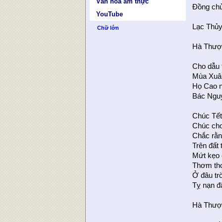
Văn hóa ẩm thực
Ðồng chủ
YouTube
Lạc Thủy
Chữ lớn
Hà Thượ
Cho dẫu 
Mùa Xuân
Họ Cao n
Bác Nguy
Chúc Tết
Chúc cho
Chắc rằn
Trên đất
Mứt kẹo 
Thơm tho
Ở đâu tr
Tỵ nạn đ
Hà Thượ