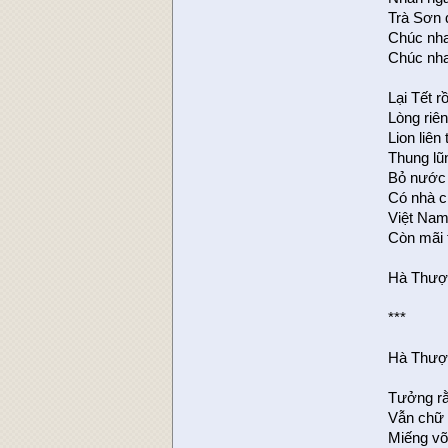
Trà Sơn 
Chúc nha
Chúc nha
Lại Tết r
Lòng riê
Lion liên
Thung lũ
Bỏ nước 
Có nhà c
Việt Nam
Còn mãi 
Hà Thượ
***
Hà Thượ
Tưởng rằ
Vẫn chữ 
Miếng võ