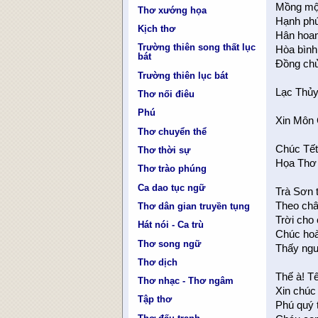
Mồng một
Thơ xướng họa
Hạnh phúc
Kịch thơ
Hân hoan
Trường thiên song thất lục
Hòa bình
bát
Ðồng chủ
Trường thiên lục bát
Lạc Thủy
Thơ nối điêu
Phú
Xin Môn 
Thơ chuyển thể
Chúc Tế
Thơ thời sự
Họa Thơ
Thơ trào phúng
Ca dao tục ngữ
Trà Sơn 
Theo châ
Thơ dân gian truyền tụng
Trời cho
Hát nói - Ca trù
Chúc hoà
Thơ song ngữ
Thấy ngư
Thơ dịch
Thế à! Tết
Thơ nhạc - Thơ ngâm
Xin chúc
Tập thơ
Phú quý 