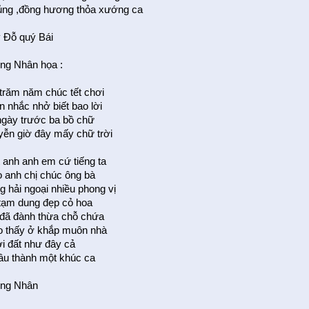
ng ,đồng hương thỏa xướng ca
 Ðỗ quý Bái
ng Nhân họa :
trăm năm chúc tết chơi
 nhắc nhở biết bao lời
gày trước ba bồ chữ
ễn giờ đây mấy chữ trời
 anh anh em cứ tiếng ta
 anh chị chúc ông bà
g hải ngoại nhiều phong vị
 tạm dung đẹp cỏ hoa
đã đành thừa chỗ chứa
 thấy ở khắp muôn nhà
ời đất như đây cả
âu thành một khúc ca
ng Nhân