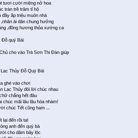
 tươi cười miệng nở hoa
 tràn trề trăm tỉ hộ
 đầy ắp triệu muôn nhà
 ,nhân ái dân chung hưởng
ng ,đồng hương thỏa xướng ca
 Ðỗ quý Bái
Chủ cho vào Trà Sơn Thi Ðàn giúp
t
 Lạc Thủy Ðỗ Quý Bái
ta ghé vào chơi
n Lạc Thủy đôi lời chúc nhau
 chữ chẳng hết đâu
i chúc mãi lâu lâu hóa nhàm!
ời chúc Tết cũng ham ...
 lại đến rồi ta!
 ông anh đến quý bà
trời cho dăm bảy lộc