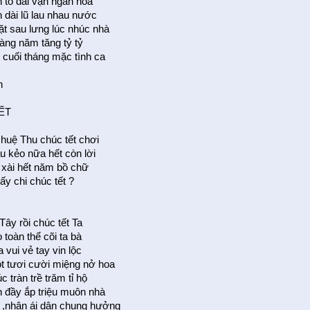
 tổ đãi vạn ngàn hoa
 dài lũ lau nhau nước
t sau lưng lúc nhúc nhà
àng năm tăng tỷ tỷ
cuối tháng mặc tình ca
h
ẾT
 huệ Thu chúc tết chơi
 kẻo nữa hết còn lời
 xài hết năm bồ chữ
ấy chi chúc tết ?
Tây rồi chúc tết Ta
toàn thể cõi ta bà
 vui vẻ tay vin lộc
 tươi cười miệng nở hoa
 tràn trề trăm tỉ hộ
 đầy ắp triệu muôn nhà
 ,nhân ái dân chung hưởng