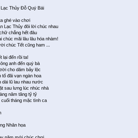
t
 Lạc Thủy Ðỗ Quý Bái
ta ghé vào chơi
n Lạc Thủy đôi lời chúc nhau
 chữ chẳng hết đâu
i chúc mãi lâu lâu hóa nhàm!
ời chúc Tết cũng ham ...
 lại đến rồi ta!
 ông anh đến quý bà
trời cho dăm bảy lộc
 tổ đãi vạn ngàn hoa
 dài lũ lau nhau nước
t sau lưng lúc nhúc nhà
àng năm tăng tỷ tỷ
cuối tháng mặc tình ca
h
ng Nhân họa
ày năm mới chúc chơi