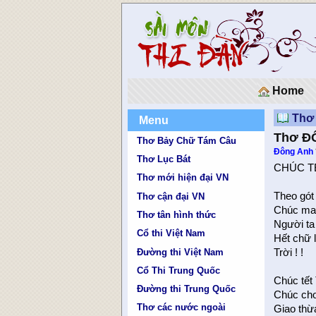
Home
Thơ
Menu
Thơ Ð
Thơ Bảy Chữ Tám Câu
Ðông Anh
Thơ Lục Bát
CHÚC T
Thơ mới hiện đại VN
Theo gót
Thơ cận đại VN
Chúc mau
Thơ tân hình thức
Người ta
Cổ thi Việt Nam
Hết chữ l
Đường thi Việt Nam
Trời ! !
Cổ Thi Trung Quốc
Chúc tết 
Đường thi Trung Quốc
Chúc cho 
Thơ các nước ngoài
Giao thừa