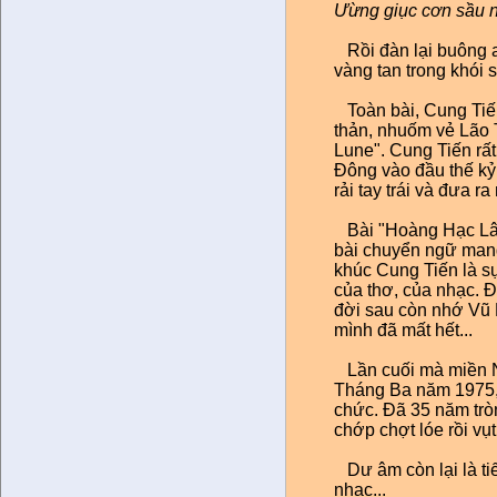
Ưừng giục cơn sầu nữa
Rồi đàn lại buông a
vàng tan trong khói s
Toàn bài, Cung Tiến
thản, nhuốm vẻ Lão T
Lune". Cung Tiến rấ
Đông vào đầu thế kỷ
rải tay trái và đưa ra
Bài "Hoàng Hạc Lâu
bài chuyển ngữ mang
khúc Cung Tiến là sự
của thơ, của nhạc. Đi
đ
ời sau còn nhớ Vũ
mình đã mất hết...
Lần cuối mà miền Na
Tháng Ba năm 1975, 
chức. Đã 35 năm tròn
chớp chợt lóe rồi vụt 
Dư âm còn lại là tiế
nhạc...