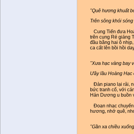
"Quê hương khuất b
Trên sông khói sóng 
Cung Tiến đưa Hoàn
trên cung Ré giáng T
đầu bằng hai ô nhịp, 
ca cất lên bồi hồi d
"Xưa hạc vàng bay vú
Ưây lầu Hoàng Hạc ch
Đàn piano lại rải, 
bức tranh cổ, với c
Hán Dương u buồn và
Đoạn nhạc chuyển ti
hương, nhớ quê, nhớ
"Gần xa chiều xuốn