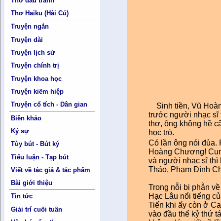
Thơ đấu tranh
Thơ Haiku (Hài Cú)
Truyện ngắn
Truyện dài
Truyện lịch sử
Truyện chính trị
Truyện khoa học
Truyện kiếm hiệp
Truyện cổ tích - Dân gian
Sinh tiền, Vũ Hoàng
trước người nhạc sĩ
Biên khảo
thơ, ông không hề c
Ký sự
học trò.
Có lần ông nói đùa.
Tùy bút - Bút ký
Hoàng Chương! Cung
Tiểu luận - Tạp bút
và người nhạc sĩ thì
Thảo, Phạm Đình Ch
Viết về tác giả & tác phẩm
Bài giới thiệu
Trong nỗi bi phẫn v
Hạc Lâu nổi tiếng c
Tin tức
Tiến khi ấy còn ở Ca
Giải trí cuối tuần
vào đầu thế kỷ thứ 