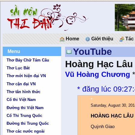
Home
Giới thiệu
Tác 
YouTube
Menu
Thơ Bảy Chữ Tám Câu
Hoàng Hạc Lâu
Thơ Lục Bát
Vũ Hoàng Chương
Thơ mới hiện đại VN
Thơ cận đại VN
*
đăng lúc 09:27
Thơ tân hình thức
*
Cổ thi Việt Nam
Saturday, August 30, 201
Đường thi Việt Nam
HOÀNG HẠC LÂU 
Cổ Thi Trung Quốc
Đường thi Trung Quốc
Quỳnh Giao
Thơ các nước ngoài