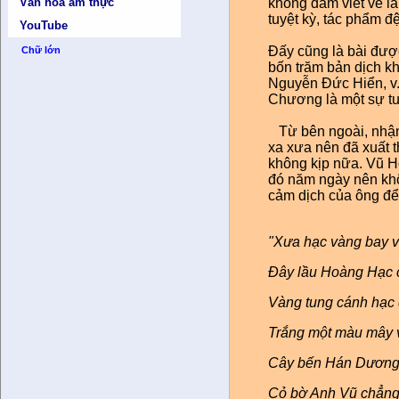
Văn hóa ẩm thực
không dám viết về l
tuyệt kỳ, tác phẩm đ
YouTube
Đấy cũng là bài đượ
Chữ lớn
bốn trăm bản dịch k
Nguyễn Đức Hiển, v.
Chương là một sự tu
Từ bên ngoài, nhận 
xa xưa nên đã xuất 
không kịp nữa. Vũ Ho
đó năm ngày nên khôn
cảm dịch của ông đ
ể
"Xưa hạc vàng bay v
Đây lầu Hoàng Hạc c
Vàng tung cánh hạc đ
Trắng một màu mây 
Cây bến Hán Dương 
Cỏ bờ Anh Vũ chẳng 