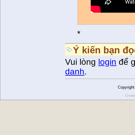
*
Ý kiến bạn đọ
Vui lòng
login
để g
danh
.
Copyrigh
Create