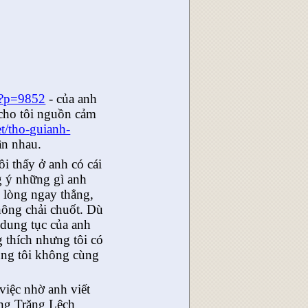
t/?p=9852
- của anh
ã cho tôi nguồn cảm
t/tho-
guianh-
ân nhau.
i thấy ở anh có cái
g ý những gì anh
 lòng ngay thẳng,
hông chải chuốt. Dù
 dung tục của anh
g thích nhưng tôi có
úng tôi không cùng
việc nhờ anh viết
óng Trăng Lệch