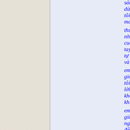
sá
dừ
tô
má
th
nh
cu
ta
tự
và
em
gi
tô
lờ
kh
kh
em
gi
ng
đê