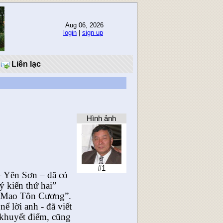
Aug 06, 2026
login
|
sign up
Liên lạc
Hình ảnh
#1
– Yên Sơn – đã có
ý kiến thứ hai”
ủa Mao Tôn Cương”.
ể lời anh - đã viết
 khuyết điểm, cũng