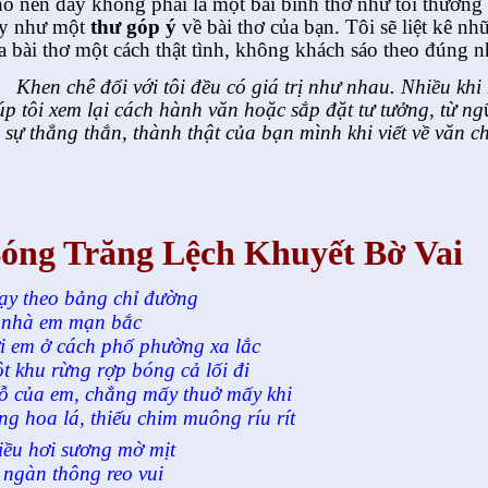
o nên đây không phải là một bài bình thơ như tôi thường
y như một
thư góp ý
về bài thơ của bạn. Tôi sẽ liệt kê n
a bài thơ một cách thật tình, không khách sáo theo đúng 
Khen chê đối với tôi đều có giá trị như nhau. Nhiều khi
úp tôi xem lại cách hành văn hoặc sắp đặt tư tưởng, từ ng
n sự thẳng thắn, thành thật của bạn mình khi viết về văn c
óng Trăng Lệch Khuyết Bờ Vai
ạy theo bảng chỉ đường
 nhà em mạn bắc
i em ở cách phố phường xa lắc
t khu rừng rợp bóng cả lối đi
ỗ của em, chẳng mấy thuở mấy khi
ng hoa lá, thiếu chim muông ríu rít
iều hơi sương mờ mịt
 ngàn thông reo vui