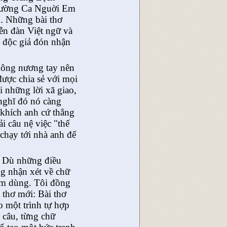
 Trường Ca Nguời Em
3. Những bài thơ
iễn đàn Việt ngữ và
c độc giả đón nhận
không nương tay nên
được chia sẻ với mọi
i những lời xã giao,
 nghĩ đó nó càng
 khích anh cứ thẳng
i câu nệ việc "thế
chạy tới nhà anh để
y. Dù những điều
ng nhận xét về chữ
tâm dùng. Tôi đồng
 thơ mới: Bài thơ
o một trình tự hợp
 câu, từng chữ