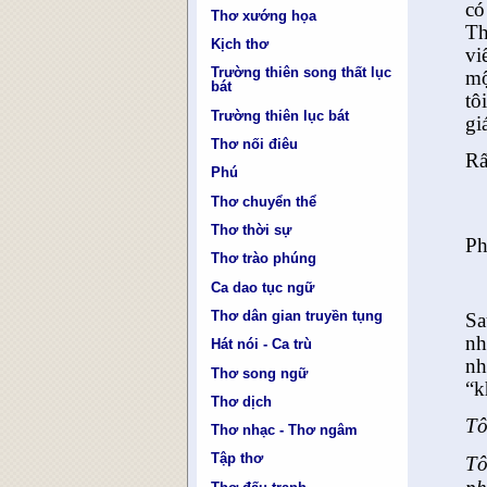
có
Thơ xướng họa
Th
Kịch thơ
vi
Trường thiên song thất lục
mộ
bát
tô
Trường thiên lục bát
gi
Thơ nối điêu
Rấ
Phú
Thơ chuyển thể
Thơ thời sự
Ph
Thơ trào phúng
Ca dao tục ngữ
Thơ dân gian truyền tụng
Sa
nh
Hát nói - Ca trù
nh
Thơ song ngữ
“k
Thơ dịch
Tô
Thơ nhạc - Thơ ngâm
Tập thơ
Tô