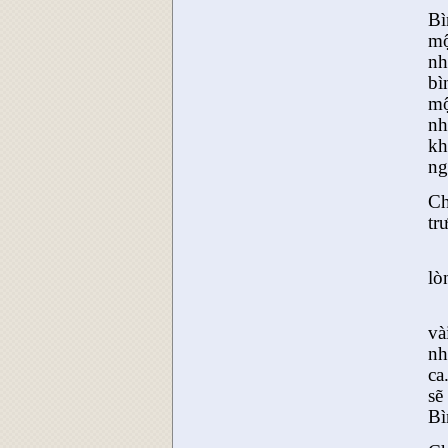
Bì
mộ
nh
bì
mộ
nh
kh
ng
Ch
tr
lò
và
nh
ca
sẽ
Bì