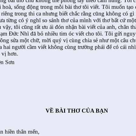
ong bài thơ chứ không thể phóng tay theo cảm hứng. Tôi c
i hoà, sống động trong mỗi bài thơ tôi viết. Tôi muốn tạo
t riêng trong thi ca nhưng biết chắc rằng cũng không có gì
ưa từng có ý nghĩ so sánh thơ của mình với thơ bất cứ mộ
 vậy, tôi cũng rất ưu ái đón nhận bài viết của anh, chân 
ạm Đức Nhì đã bỏ nhiều tim óc viết cho tôi. Tôi gửi nguyê
ông sửa một chữ, mời quý vị cùng chia sẻ như một câu c
a hai người cầm viết không cùng trường phái để có cái nh
i vị hơn.
n Sơn
VỀ BÀI THƠ CỦA BẠN
n hiền thân mến,