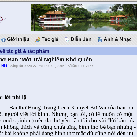
Giới thiệu
Tác giả
Diễn đàn
Ảnh & Nhạc
 về tác giả & tác phẩm
hơ Bạn :Một Trải Nghiệm Khó Quên
 Nhì
*
*
đăng lúc 09:35:27 PM, Dec 01, 2015
Số lần xem: 2157
i lời phi lộ
Bài thơ Bóng Trăng Lệch Khuyết Bờ Vai của bạn tôi 
t người viết lời bình. Nhưng bạn tôi, có lẽ muốn có một “
econd opinion) nên đã thư yêu cầu tôi cho vài “lời bàn c
i không thích và cũng chưa từng bình thơ bè bạn nhưng - n
t bài không phải dạng bình thơ mặc dù cũng nói đến ưu,