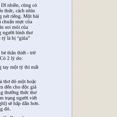
. Dĩ nhiên, cũng có
n thức, cách nhìn
 nét riêng. Một bài
iá chuẩn mực của
ìn soi mói của
g người bình thơ
tý là bị “giũa”
è thân thiết - trừ
 Có 2 lý do:
g tay một tý thì mất
ài thơ đó một hoặc
em đến cho độc giả
ng thưởng thức thơ
âm trạng người viết
ghĩ) sẽ hấp dẫn hơn.
ng đó.