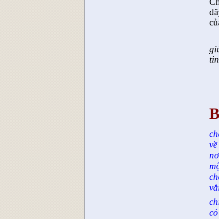
Ch
đâ
củ
gi
ti
B
ch
về
nơ
mộ
ch
vắ
ch
có