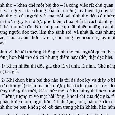
nh thơ – khen chê một bài thơ – là công việc rất chủ quan
t vài nguyên tắc chung của nó, nhưng tùy theo độ dầy kiế
ận thơ ca của người viết mà mỗi bài bình thơ đều có những
nh thơ, ngay khi được phổ biến, chưa phải là cách đánh g
t bài thơ nào đó. Nó còn phải chịu rất nhiều những cái nh
ững người đọc thơ, làm thơ sành sõi, và nhất là, của nhữn
ác, “cao tay ấn” hơn. Khen, chê nặng tay hoặc nhẹ tay một 
ay.
ính vì thế tôi thường không bình thơ của người quen, bạn b
ường hợp bài thơ đó có những điểm hay (dở) thật đặc biệt.
1/ Khen nhiều thì độc giả cho là vị tình, là nịnh. Chê nặn
ng tác giả.
2/ Khi chọn bình bài thơ nào là tôi đã đọc kỹ và thấy ở b
i ưu (khuyết) điểm mà nếu được phân tích, giải thích sẽ đ
ững thông tin mới, kiến thức mới để họ hứng thú hơn tro
. Tưởng tượng ra vẻ mặt hài lòng, khoái chí của độc giả, t
 phấn khích hơn, ngòi bút sẽ linh động hơn, bài viết (tôi n
nh thơ bè bạn không có cái tâm trạng phấn khích, hào hứ