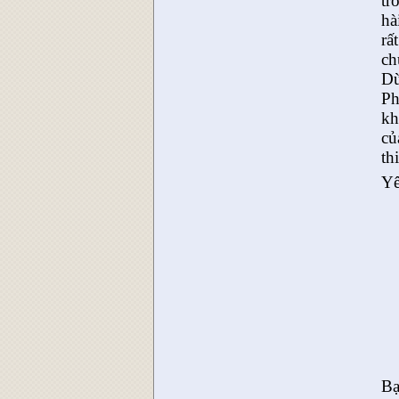
tr
hà
rấ
ch
Dù
Ph
kh
củ
th
Yê
Bạ