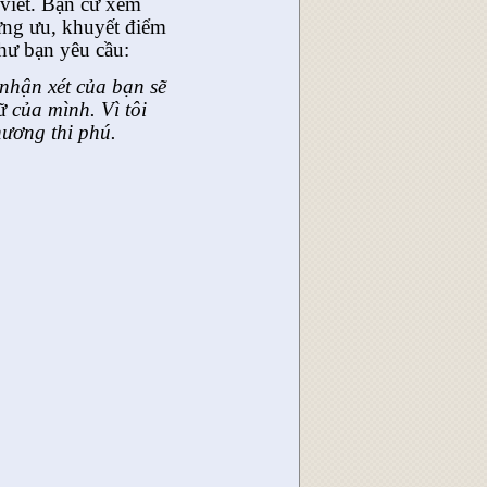
 viết. Bạn cứ xem
hững ưu, khuyết điểm
như bạn yêu cầu:
 nhận xét của bạn sẽ
ữ
của mình. Vì tôi
hương thi phú.