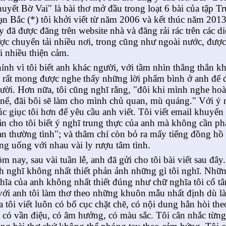
uyết Bờ Vai" là bài thơ mở đầu trong loạt 6 bài của tập
n Bắc (*) tôi khởi viết từ năm 2006 và kết thúc năm 201
y đã được đăng trên website nhà và đăng rải rác trên các d
ợc chuyển tải nhiều nơi, trong cũng như ngoài nước, đượ
i nhiều thiện cảm.
ính vì tôi biết anh khác người, với tầm nhìn thẳng thắn 
i rất mong được nghe thấy những lời phẩm bình ở anh để 
ười. Hơn nữa, tôi cũng nghĩ rằng, "đôi khi mình nghe hoà
 nể, đãi bôi sẽ làm cho mình chủ quan, mù quáng." Với ý
úc giục tôi hơn để yêu cầu anh viết. Tôi viết email khuyến
ắn cho tôi biết ý nghĩ trung thực của anh mà không cần phả
an thường tình"; và thâm chí còn bỏ ra mấy tiếng đồng hồ 
ng uống với nhau vài ly rượu tâm tình.
m nay, sau vài tuần lễ, anh đã gửi cho tôi bài viết sau đâ
h nghĩ không nhất thiết phản ảnh những gì tôi nghĩ. Nhữ
hĩa của anh không nhất thiết đúng như chữ nghĩa tôi cố 
với anh tôi làm thơ theo những khuôn mẫu nhất định dù là
a tôi viết luôn có bố cục chặt chẽ, có nội dung hẳn hòi the
; có vần điệu, có âm hưởng, có màu sắc. Tôi cân nhắc từng