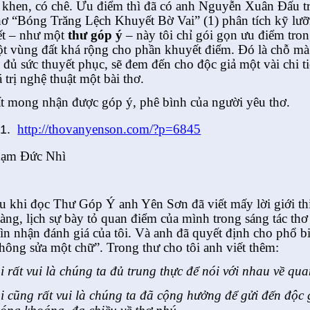
 khen, có chê. Ưu điểm thì đã có anh Nguyễn Xuân Đấu t
ơ “Bóng Trăng Lệch Khuyết Bờ Vai” (1) phân tích kỹ lưỡ
ết – như một
thư góp ý
– này tôi chỉ gói gọn ưu điểm tro
t vùng đất khá rộng cho phần khuyết điểm. Đó là chỗ mà
i đủ sức thuyết phục, sẽ đem đến cho độc giả một vài chi t
á trị nghệ thuật một bài thơ.
t mong nhận được góp ý, phê bình của người yêu thơ.
http://thovanyenson.com/?p=
6845
ạm Đức Nhì
u khi đọc Thư Góp Ý anh Yên Sơn đã viết mấy lời giới thi
àng, lịch sự bày tỏ quan điểm của mình trong sáng tác thơ
ìn nhận đánh giá của tôi. Và anh đã quyết định cho phổ bi
hông sửa một chữ”. Trong thư cho tôi anh viết thêm:
i rất vui là chúng ta đủ trung thực để nói với nhau về qu
i cũng rất vui là chúng ta đã cộng hưởng để gửi đến độc 