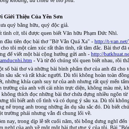
óng khoáng, đa chiều về thơ phú.
i Giới Thiệu Của Yên Sơn
ưa quý bằng hữu, quý độc giả.
t tình cờ, tôi được quen biết Văn hữu Phạm Đức Nhì.
n đầu tiên đọc bài thơ "Bờ Vẫn Quá Xa" -
http://t-van.ne
 cho tôi một cảm xúc rất thân tình, rất tâm đắc. Bài thơ đ
ng để viết một bài cộng hưởng gửi anh -
http://batkhuat.ne
amducnhi.htm
- Và từ đó chúng tôi quen biết nhau, rồi th
t số bài thơ và những bài bình phẩm thơ của anh đã cho tô
ìn sâu sắc và rất khác người. Dù tôi không hoàn toàn đồn
ết, những khía cạnh suy tư của anh nhưng rất quý mến tấm
n trường của anh với cái nhìn trực diện, không màu mè, k
i không thích đọc những bài thơ chứa đựng nhiều ngôn từ
ưng tôi biết anh cố tình và có dụng ý sâu xa. Dù tôi khôn
ng nể trọng anh trong những ẩn dụ sâu sắc đó. Dù biết ch
t trường phái nhưng vẫn đi chung lối về.
m nay, trong dịp lễ tết cuối năm, tôi bỗng dưng nghĩ đến 
m nghĩ của anh về một một bài thơ ưng ý của tôi. Bài "B