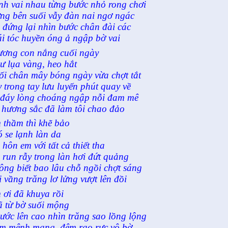
nh vai nhau từng bước nhỏ rong chơi
ng bên suối vẫy đàn nai ngơ ngác
i đứng lại nhìn bước chân đài các
i tóc huyền óng ả ngập bờ vai
ương con nắng cuối ngày
ư lụa vàng, heo hắt
ối chân mây bóng ngày vừa chợt tắt
y trong tay lưu luyến phút quay về
 đáy lòng choáng ngập nỗi đam mê
 hương sắc đã làm tôi chao đảo
 thầm thì khẽ bảo
ó se lạnh làn da
i hôn em với tất cả thiết tha
i run rẫy trong làn hơi đứt quảng
ông biết bao lâu chỗ ngồi chợt sáng
i vầng trăng lơ lửng vượt lên đồi
 ơi đã khuya rồi
ã từ bờ suối mộng
ước lên cao nhìn trăng sao lồng lộng
m mênh mang, đêm rạo rực vô bờ