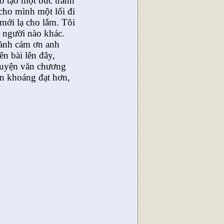
ố tạo một bức tranh
 cho mình một lối đi
 mới lạ cho lắm. Tôi
t người nào khác.
thành cám ơn anh
n bài lên đây,
huyện văn chương
ìn khoáng đạt hơn,