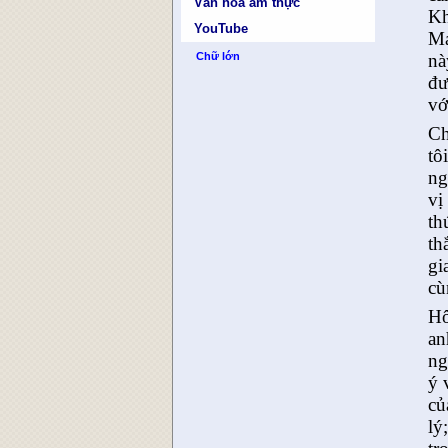
Văn hóa ẩm thực
Kh
YouTube
Mạ
Chữ lớn
nà
đư
vớ
Ch
tô
ng
vị
th
th
gi
cù
Hô
an
ng
ý 
củ
lý