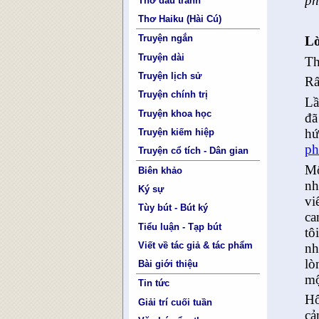
ph
Thơ đấu tranh
Thơ Haiku (Hài Cú)
Truyện ngắn
Lờ
Truyện dài
Th
Truyện lịch sử
Rấ
Truyện chính trị
Lầ
Truyện khoa học
đã
hứ
Truyện kiếm hiệp
ph
Truyện cổ tích - Dân gian
Mộ
Biên khảo
nh
Ký sự
vi
Tùy bút - Bút ký
ca
Tiểu luận - Tạp bút
tô
Viết về tác giả & tác phẩm
nh
lò
Bài giới thiệu
mộ
Tin tức
Hô
Giải trí cuối tuần
cả