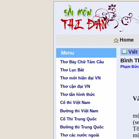
Home
Viết
Menu
Bình T
Thơ Bảy Chữ Tám Câu
Phạm Đức
Thơ Lục Bát
Thơ mới hiện đại VN
Thơ cận đại VN
Thơ tân hình thức
Và
Cổ thi Việt Nam
Đường thi Việt Nam
mộ
Cổ Thi Trung Quốc
(s
Đường thi Trung Quốc
Tô
mộ
Thơ các nước ngoài