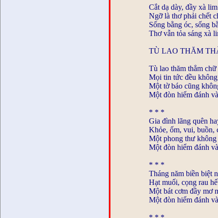
Cắt dạ dày, đầy xà lim
Ngỡ là thơ phải chết 
Sống bằng óc, sống b
Thơ vẫn tỏa sáng xà l
TÙ LAO THĂM T
Tù lao thăm thẳm chữ 
Mọi tin tức đều không
Một tờ báo cũng khôn
Một đòn hiểm đánh và
* * *
Gia đình lãng quên h
Khỏe, ốm, vui, buồn, c
Một phong thư không
Một đòn hiểm đánh vào
* * *
Tháng năm biền biệt n
Hạt muối, cọng rau h
Một bát cơm đầy mơ m
Một đòn hiểm đánh và
* * *