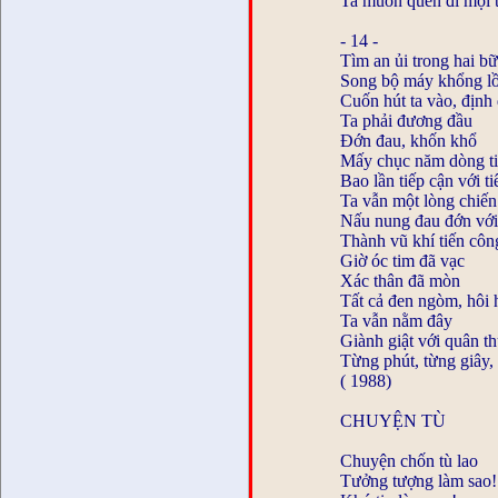
Ta muốn quên đi mọi t
- 14 -
Tìm an ủi trong hai b
Song bộ máy khổng lồ
Cuốn hút ta vào, định 
Ta phải đương đầu
Đớn đau, khốn khổ
Mấy chục năm dòng t
Bao lần tiếp cận với t
Ta vẫn một lòng chiến
Nấu nung đau đớn vớ
Thành vũ khí tiến công
Giờ óc tim đã vạc
Xác thân đã mòn
Tất cả đen ngòm, hôi
Ta vẫn nằm đây
Giành giật với quân t
Từng phút, từng giây,
( 1988)
CHUYỆN TÙ
Chuyện chốn tù lao
Tưởng tượng làm sao!