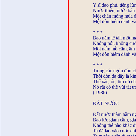
Y sĩ đao phủ, tiếng lừ
Nước thiếu, nước bẩn 
Một chăn mỏng mùa đ
Một đòn hiểm đánh và
* * *
Bao năm tê tái, một m
Không nói, không cườ
Một nấm mồ câm, âm 
Một đòn hiểm đánh và
* * *
Trong các ngón đòn cộ
Thời đòn dạ dầy là ki
Thể xác, óc, tim nó ch
Nó rất có thể vùi tất t
( 1986)
ĐẤT NƯỚC
Đất nước thâm bầm n
Bạo lực giam cầm, gi
Không thể nào khác đ
Ta đã lao vào cuộc ch