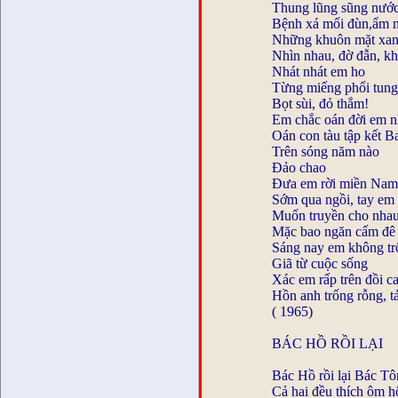
Thung lũng sũng nướ
Bệnh xá mối đùn,ẩm 
Những khuôn mặt xan
Nhìn nhau, đờ đẫn, kh
Nhát nhát em ho
Từng miếng phổi tung
Bọt sùi, đỏ thắm!
Em chắc oán đời em n
Oán con tàu tập kết B
Trên sóng năm nào
Đảo chao
Đưa em rời miền Nam 
Sớm qua ngồi, tay em
Muốn truyền cho nhau 
Mặc bao ngăn cấm đê
Sáng nay em không t
Giã từ cuộc sống
Xác em rấp trên đồi ca
Hồn anh trống rỗng, tả 
( 1965)
BÁC HỒ RỒI LẠI
Bác Hồ rồi lại Bác Tô
Cả hai đều thích ôm h