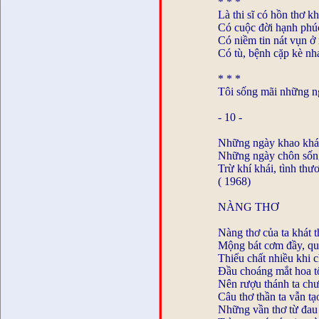
* * *
Là thi sĩ có hồn thơ k
Có cuộc đời hạnh phú
Có niềm tin nát vụn ở
Có tù, bệnh cặp kè nh
* * *
Tôi sống mãi những n
- 10 -
Những ngày khao khát
Những ngày chôn sống 
Trừ khí khái, tình thươ
( 1968)
NÀNG THƠ
Nàng thơ của ta khát
Mộng bát cơm đầy, qu
Thiếu chất nhiều khi 
Đầu choáng mắt hoa t
Nên rượu thánh ta ch
Câu thơ thần ta vẫn tạ
Những vần thơ từ đau