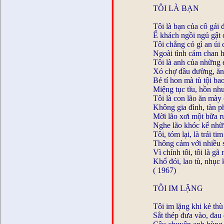
TÔI LÀ BẠN
Tôi là bạn của cô gái 
Ế khách ngồi ngủ gật
Tôi chẳng có gì an ủi 
Ngoài tình cảm chan 
Tôi là anh của những 
Xó chợ đầu đường, ăn 
Bé tí hon mà tù tội ba
Miệng tục tĩu, hồn như
Tôi là con lão ăn mày
Không gia đình, tàn ph
Mời lão xơi một bữa r
Nghe lão khóc kể nhữ
Tôi, tóm lại, là trái tim
Thông cảm với nhiều 
Vì chính tôi, tôi là gã
Khổ đói, lao tù, nhục
( 1967)
TÔI IM LẶNG
Tôi im lặng khi kẻ th
Sắt thép đưa vào, đau