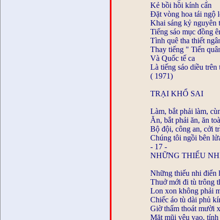
Kẻ bồi hồi kính cẩn
Đặt vòng hoa tái ngộ 
Khai sáng kỷ nguyên t
Tiếng sáo mục đồng ê
Tình quê tha thiết ngâ
Thay tiếng " Tiến quâ
Và Quốc tế ca
Là tiếng sáo diều trên 
( 1971)
TRẠI KHỔ SAI
Làm, bắt phải làm, cù
Ăn, bắt phải ăn, ăn to
Bộ đội, công an, cởi t
Chúng tôi ngồi bên lử
- 17 -
NHỮNG THIẾU NH
Những thiếu nhi điển 
Thuở mới đi tù trông t
Lon xon không phải 
Chiếc áo tù dài phủ k
Giờ thấm thoát mười 
Mặt mũi vêu vao, tính