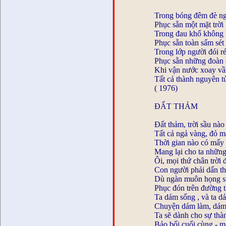
Trong bóng đêm đè n
Phục sẵn một mặt trời
Trong đau khổ không 
Phục sẵn toàn sấm sét
Trong lớp người đói ré
Phục sẵn những đoàn
Khi vận nước xoay v
Tất cả thành nguyên t
( 1976)
ĐẤT THẢM
Đất thảm, trời sầu nào
Tất cả ngả vàng, đỏ m
Thời gian nào có mấy
Mang lại cho ta nhữn
Ôi, mọi thứ chân trời đ
Con người phải dấn th
Dù ngàn muôn họng s
Phục đón trên đường t
Ta dám sống , và ta d
Chuyện dám làm, dám
Ta sẽ dành cho sự thà
Bảo bối cuối cùng - m