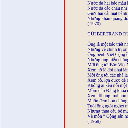
Nước da hai bác màu
Nước da các cháu nhi
Giữa hai cái mặt bành
Những khăn quàng đỏ
( 1970)
GỬI BERTRAND R
Ông là một bậc triết n
Nhưng về chính trị ôn
Ông bênh Việt Cộng 
Nhưng ông hiểu chúng
Mời ông tới Bắc Việt
Xem nô lệ đói phải là
Mời ông tới các nhà l
Xem bò, lợn được đề 
Không ai kêu nổi một 
Mồm dân Đảng khóa 
Xem rồi ông mới hờn
Muốn đem bọn chúng 
Tuổi ông ngót nghét m
Nhưng thua cậu bé mư
Về môn " Cộng sản h
( 1968)