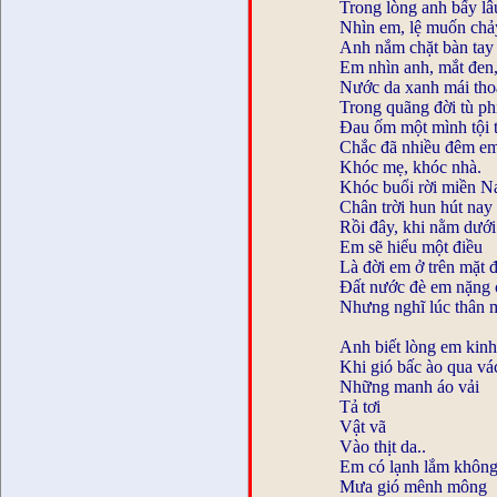
Trong lòng anh bấy lâ
Nhìn em, lệ muốn chả
Anh nắm chặt bàn tay 
Em nhìn anh, mắt đen, 
Nước da xanh mái th
Trong quãng đời tù ph
Đau ốm một mình tội 
Chắc đã nhiều đêm e
Khóc mẹ, khóc nhà.
Khóc buổi rời miền N
Chân trời hun hút nay
Rồi đây, khi nằm dưới
Em sẽ hiểu một điều
Là đời em ở trên mặt đ
Đất nước đè em nặng 
Nhưng nghĩ lúc thân 
Anh biết lòng em kinh
Khi gió bấc ào qua vá
Những manh áo vải
Tả tơi
Vật vã
Vào thịt da..
Em có lạnh lắm khôn
Mưa gió mênh mông