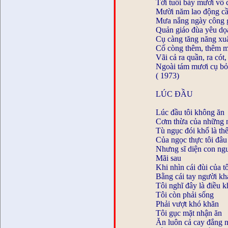
Tới tuổi bảy mươi vô c
Mười năm lao động c
Mưa nắng ngày công 
Quản giáo đùa yêu dọ
Cụ càng tăng năng xuấ
Cố còng thêm, thêm m
Vãi cả ra quần, ra cót
Ngoài tám mươi cụ bỏ 
( 1973)
LÚC ĐẦU
Lúc đầu tôi không ăn
Cơm thừa của những n
Tù ngục đói khổ là th
Của ngọc thực tôi đâ
Nhưng sĩ diện con ngư
Mãi sau
Khi nhìn cái đùi của tô
Bằng cái tay người kh
Tôi nghĩ đây là điều k
Tôi còn phải sống
Phải vượt khó khăn
Tôi gục mặt nhận ăn
Ăn luôn cả cay đắng 