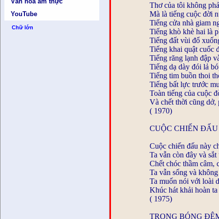
Văn hóa ẩm thực
Thơ của tôi không phải
Mà là tiếng cuộc đời 
YouTube
Tiếng cửa nhà giam 
Chữ lớn
Tiếng khò khè hai là 
Tiếng đất vùi đổ xuốn
Tiếng khai quật cuốc 
Tiếng răng lạnh đập v
Tiếng dạ dày đói lả b
Tiếng tim buồn thoi t
Tiếng bất lực trước m
Toàn tiếng của cuộc đ
Và chết thời cũng dở, 
( 1970)
CUỘC CHIẾN ĐẤU
Cuộc chiến đấu này c
Ta vẫn còn đây và sắt 
Chết chóc thầm câm, cố
Ta vẫn sống và không 
Ta muốn nói với loài d
Khúc hát khải hoàn ta 
( 1975)
TRONG BÓNG ĐÊ