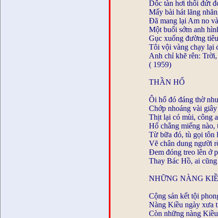
Dốc tàn hơi thổi đứt 
Mấy bài hát lăng nhă
Đã mang lại Am no và
Một buổi sớm anh hìn
Gục xuống đường tiêu
Tôi vội vàng chạy lại 
Anh chỉ khẽ rên: Trời,
( 1959)
THẦN HỔ
Ôi hổ đó đáng thờ như
Chớp nhoáng vài giây 
Thịt lại có mùi, công 
Hổ chẳng miếng nào, 
Từ bữa đó, tù gọi tôn
Vẽ chân dung người rõ
Đem đóng treo lên ở p
Thay Bác Hồ, ai cũng 
NHỮNG NÀNG KI
Cộng sản kết tội phon
Nàng Kiều ngày xưa t
Còn những nàng Kiều 