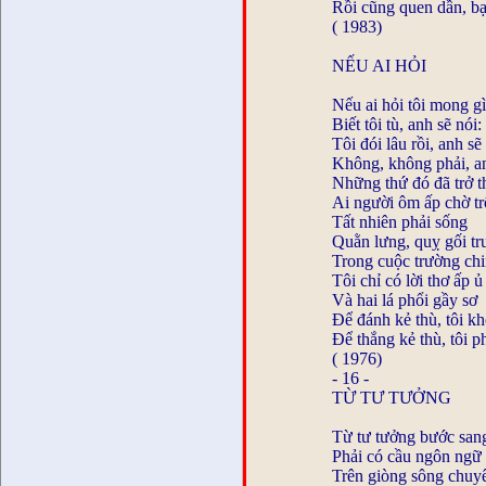
Rồi cũng quen dần, b
( 1983)
NẾU AI HỎI
Nếu ai hỏi tôi mong g
Biết tôi tù, anh sẽ nói
Tôi đói lâu rồi, anh s
Không, không phải, an
Những thứ đó đã trở 
Ai người ôm ấp chờ t
Tất nhiên phải sống
Quằn lưng, quỵ gối tr
Trong cuộc trường chi
Tôi chỉ có lời thơ ấp ủ
Và hai lá phổi gầy sơ
Để đánh kẻ thù, tôi k
Để thắng kẻ thù, tôi p
( 1976)
- 16 -
TỪ TƯ TƯỞNG
Từ tư tưởng bước san
Phải có cầu ngôn ngữ
Trên giòng sông chu