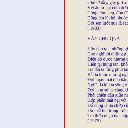
Ghẻ lở đầy, gầy giơ 
Vét ăn từ hạt cơm dướ
Cũng cùm kẹp, đòn đ
Cũng lén lút hút thu
Gót sen lướt qua là sặ
( 1983)
HÃY CHO QUA
Hãy cho qua những gì
Chớ nghĩ tới những gì 
Điều đó được nhưng c
Hiện tại hung tàn, kh
Tra tấn ta từng phút lạ
Bắt ta khóc những ng
Đợi ngày mai dù chẳng
Nghĩa là khi ta sống ở
Đời lang sói ta càng k
Phải chiến đấu giữa 
Góp phần thất bại với 
Đó cũng là tia chớp c
Dù mất hút trong trời 
Tôi thừa nhận tia chớp
( 1975)