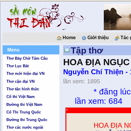
Home
Giới thiệu
Tác 
Tập thơ
Menu
Thơ Bảy Chữ Tám Câu
HOA ĐỊA NGỤC 
Thơ Lục Bát
Nguyễn Chí Thiện - 
Thơ mới hiện đại VN
lần xem: 1895
Thơ cận đại VN
Thơ tân hình thức
*
đăng lú
Cổ thi Việt Nam
lần xem: 684
Đường thi Việt Nam
*
Cổ Thi Trung Quốc
Đường thi Trung Quốc
HOA ĐỊA N
Thơ các nước ngoài