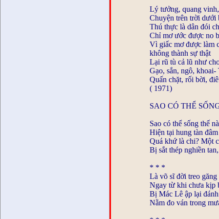
Lý tưởng, quang vinh,
Chuyện trên trời dưới 
Thú thực là dân đói c
Chỉ mơ ước được no b
Vì giấc mơ được làm
không thành sự thật
Lại rũ tù cả lũ như chơ
Gạo, sắn, ngô, khoai-
Quấn chặt, rối bời, đi
( 1971)
SAO CÓ THỂ SỐN
Sao có thể sống thế n
Hiện tại hung tàn đâm 
Quá khứ là chi? Một c
Bị sắt thép nghiền tan
* * *
Là võ sĩ đời treo găng
Ngay từ khi chưa kịp 
Bị Mác Lê ập lại đánh
Nằm đo ván trong mưa