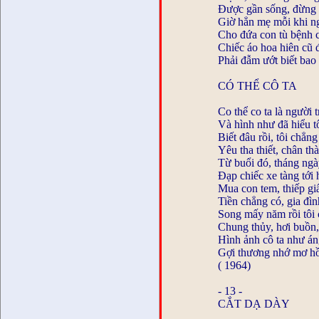
Được gần sống, đừng 
Giờ hẳn mẹ mỗi khi ng
Cho đứa con tù bệnh 
Chiếc áo hoa hiên cũ
Phải đẫm ướt biết bao
CÓ THỂ CÔ TA
Co thể co ta là người 
Và hình như đã hiểu t
Biết đâu rồi, tôi chẳn
Yêu tha thiết, chân th
Từ buổi đó, tháng ngà
Đạp chiếc xe tàng tới 
Mua con tem, thiếp giấ
Tiền chẳng có, gia đìn
Song mấy năm rồi tôi 
Chung thủy, hơi buồn,
Hình ảnh cô ta như án
Gợi thương nhớ mơ hồ
( 1964)
- 13 -
CẮT DẠ DÀY