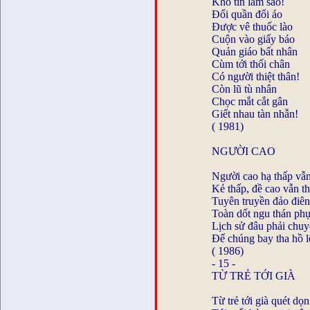
Khó tin làm sao!
Đổi quần đổi áo
Được vê thuốc lào
Cuộn vào giấy báo
Quản giáo bất nhân
Cùm tới thối chân
Có người thiệt thân!
Còn lũ tù nhân
Chọc mắt cắt gân
Giết nhau tàn nhẫn!
( 1981)
NGƯỜI CAO
Người cao hạ thấp vẫ
Kẻ thấp, đề cao vẫn t
Tuyên truyền đảo điê
Toàn dốt ngu thán phụ
Lịch sử đâu phải chuy
Để chúng bay tha hồ l
( 1986)
- 15 -
TỪ TRẺ TỚI GIÀ
Từ trẻ tới già quét dọn