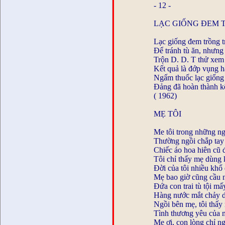
- 12 -
LẠC GIỐNG ĐEM 
Lạc giống đem trồng t
Để tránh tù ăn, nhưng
Trộn D. D. T thử xem
Kết quả là đớp vụng h
Ngấm thuốc lạc giống
Đảng đã hoàn thành 
( 1962)
MẸ TÔI
Me tôi trong những n
Thường ngồi chắp tay 
Chiếc áo hoa hiên cũ
Tôi chỉ thấy mẹ dùng k
Đời của tôi nhiều khổ 
Mẹ bao giờ cũng cầu 
Đứa con trai tù tội mấ
Hàng nước mắt chảy d
Ngồi bên mẹ, tôi thấy
Tình thương yêu của 
Mẹ ơi, con lòng chỉ n