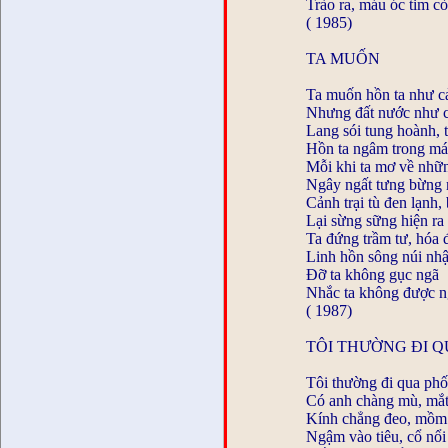
Trào ra, máu óc tim c
( 1985)
TA MUỐN
Ta muốn hồn ta như cả
Nhưng đất nước như c
Lang sói tung hoành, t
Hồn ta ngâm trong má
Mỗi khi ta mơ về những
Ngây ngất tưng bừng 
Cảnh trại tù đen lạnh,
Lại sừng sững hiện ra 
Ta đứng trầm tư, hóa 
Linh hồn sông núi nhậ
Đỡ ta không gục ngã
Nhắc ta không được n
( 1987)
TÔI THƯỜNG ĐI 
Tôi thường đi qua ph
Có anh chàng mù, mắt 
Kính chẳng đeo, mồm
Ngậm vào tiêu, cổ nổi