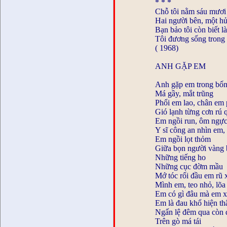
* * *
Chỗ tôi nằm sáu mươi
Hai người bên, một hủ
Bạn bảo tôi còn biết l
Tôi đương sống trong
( 1968)
ANH GẶP EM
Anh gặp em trong bốn
Má gầy, mắt trũng
Phổi em lao, chân em
Gió lạnh từng cơn rú 
Em ngồi run, ôm ngự
Y sĩ công an nhìn em,
Em ngồi lọt thỏm
Giữa bọn người vàng 
Những tiếng ho
Những cục đờm mầu
Mớ tóc rối đầu em rũ
Mình em, teo nhỏ, lõa 
Em có gì đâu mà em x
Em là đau khổ hiện th
Ngấn lệ đêm qua còn 
Trên gò má tái