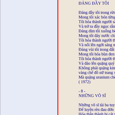
ĐẢNG ĐẦY TÔI
Đảng đầy tôi trong rừ
Mong tôi xác bón từn
Tôi hóa thành người s
Và trở ra đầy ngọc rắn
Đảng dìm tôi xuống b
Mong tôi đáy nước ch
Tôi hóa thành người t
Và nổi lên ngời sáng 
Đảng vùi tôi trong đất
Mong tôi hóa bùn đen
Tôi hóa thành người 
Và đào lên quặng quý
Không phải quặng ki
vàng chế đồ nữ trang 
Mà quặng uranium ch
( 1972)
- 8 -
NHỮNG VÕ SĨ
Những võ sĩ tài ba tuy
Để luyện rèn đau đớn 
Hóa thân thành bị cát v