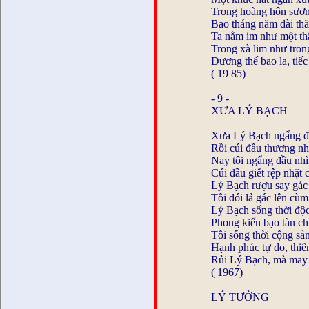
Trong hoàng hôn sươn
Bao tháng năm dài thă
Ta nằm im như một th
Trong xà lim như tron
Dương thế bao la, tiếc
( 19 85)
- 9 -
XƯA LÝ BẠCH
Xưa Lý Bạch ngẩng đầ
Rồi cúi đầu thương n
Nay tôi ngẩng đầu nh
Cúi đầu giết rệp nhặt
Lý Bạch rượu say gác
Tôi đói lả gác lên cùm
Lý Bạch sống thời độ
Phong kiến bạo tàn ch
Tôi sống thời cộng sả
Hạnh phúc tự do, thiê
Rủi Lý Bạch, mà may t
( 1967)
LÝ TƯỞNG