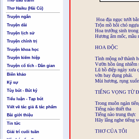
Thơ đấu tranh
Thơ Haiku (Hài Cú)
Truyện ngắn
Hoa địa ngục tưới bằ
Trộn mồ hôi chó ngựa, 
Truyện dài
Hoa trưởng sinh trong
Truyện lịch sử
Hương ẩm mốc, mầu n
Truyện chính trị
HOA ĐỘC
Truyện khoa học
Truyện kiếm hiệp
Tình mộng nở thành ho
Vườn hồn ủng nhiễm 
Truyện cổ tích - Dân gian
Lũ hồ điệp ngày xưa 
Biên khảo
vờn bay đụng phải.
Mùi hương, rụng xuốn
Ký sự
Tùy bút - Bút ký
TIẾNG VỌNG TỪ 
Tiểu luận - Tạp bút
Trong muôn ngàn tiến
Viết về tác giả & tác phẩm
Tiếng nào thiết tha
Tiếng nào trung thực
Bài giới thiệu
Hãy lắng nghe tiếng v
Tin tức
THƠ CỦA TÔI
Giải trí cuối tuần