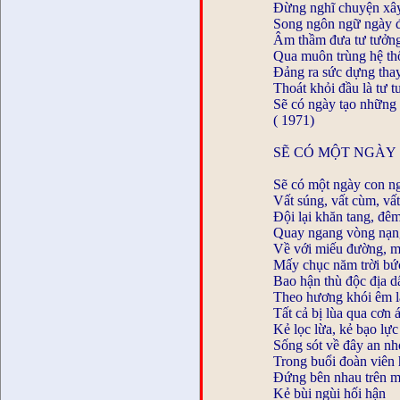
Đừng nghĩ chuyện xây
Song ngôn ngữ ngày 
Âm thầm đưa tư tưởng
Qua muôn trùng hệ th
Đảng ra sức dựng tha
Thoát khỏi đầu là tư 
Sẽ có ngày tạo những
( 1971)
SẼ CÓ MỘT NGÀY
Sẽ có một ngày con n
Vất súng, vất cùm, vấ
Đội lại khăn tang, đê
Quay ngang vòng nạn
Về với miếu đường, m
Mấy chục năm trời bứ
Bao hận thù độc địa d
Theo hương khói êm la
Tất cả bị lùa qua cơn
Kẻ lọc lừa, kẻ bạo lự
Sống sót về đây an n
Trong buổi đoàn viên
Đứng bên nhau trên m
Kẻ bùi ngùi hối hận