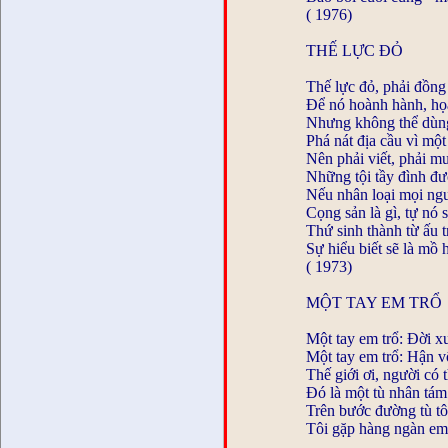
( 1976)
THẾ LỰC ĐỎ
Thế lực đỏ, phải đồng
Để nó hoành hành, họa
Nhưng không thể dù
Phá nát địa cầu vì mộ
Nên phải viết, phải m
Những tội tầy đình đượ
Nếu nhân loại mọi ngư
Cọng sản là gì, tự nó s
Thứ sinh thành từ ấu t
Sự hiểu biết sẽ là mồ 
( 1973)
MỘT TAY EM TRỔ
Một tay em trổ: Đời x
Một tay em trổ: Hận v
Thế giới ơi, người có 
Đó là một tù nhân tám
Trên bước đường tù tô
Tôi gặp hàng ngàn em