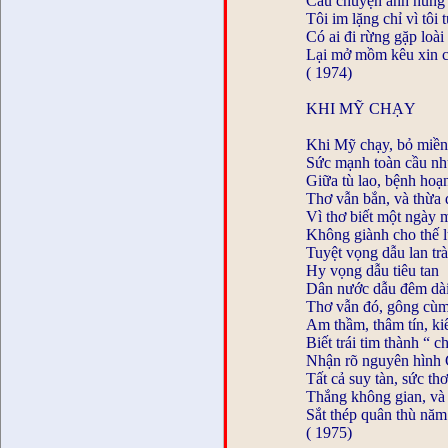
Câu chuyện anh hùng 
Tôi im lặng chỉ vì tôi 
Có ai đi rừng gặp loài
Lại mở mồm kêu xin c
( 1974)
KHI MỸ CHẠY
Khi Mỹ chạy, bỏ miền
Sức mạnh toàn cầu nh
Giữa tù lao, bệnh hoạ
Thơ vẫn bắn, và thừa 
Vì thơ biết một ngày 
Không giành cho thế l
Tuyệt vọng dẫu lan tr
Hy vọng dẫu tiêu tan
Dân nước dẫu đêm dài
Thơ vẫn đó, gông cùm
Am thầm, thâm tín, ki
Biết trái tim thành “ 
Nhận rõ nguyên hình
Tất cả suy tàn, sức th
Thắng không gian, và 
Sắt thép quân thù năm 
( 1975)