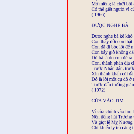
Mở miệng là chửi bới 
Có thể giết người vì c
( 1966)
ĐƯỢC NGHE BÀ
Được nghe bà kể khổ
Con thấy đời con thật 
Con đã đi bóc lột để n
Con bây giờ không dá
Dù bà là do con đẻ ra
Con, thành phần địa c
Trước Nhân dân, trướ
Xin thành khẩn cúi đầu
Đó là lời một cụ đồ ở
Trước đấu trường giăn
( 1972)
CỬA VÀO TIM
Vì cửa chính vào tim 
Nên tiếng hát Trương 
Và giọt lệ Mỵ Nương t
Chỉ khiến ly trà càng