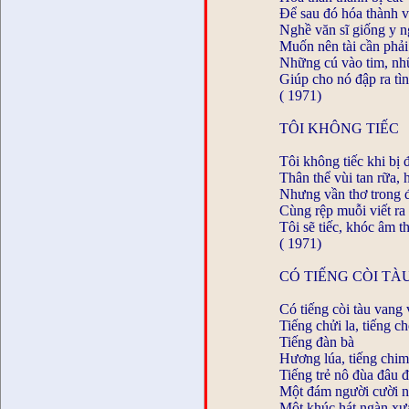
Để sau đó hóa thành v
Nghề văn sĩ giống y n
Muốn nên tài cần phải
Những cú vào tim, n
Giúp cho nó đập ra tìn
( 1971)
TÔI KHÔNG TIẾC
Tôi không tiếc khi bị đ
Thân thể vùi tan rữa,
Nhưng vần thơ trong 
Cùng rệp muỗi viết ra
Tôi sẽ tiếc, khóc âm t
( 1971)
CÓ TIẾNG CÒI TÀ
Có tiếng còi tàu vang 
Tiếng chửi la, tiếng ch
Tiếng đàn bà
Hương lúa, tiếng chim
Tiếng trẻ nô đùa đâu 
Một đám người cười n
Một khúc hát ngàn xưa