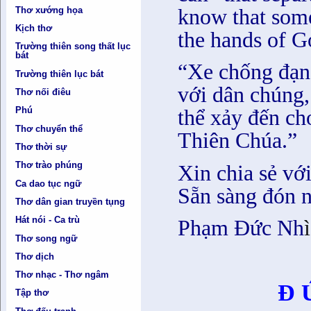
Thơ xướng họa
know that some
Kịch thơ
the hands of G
Trường thiên song thất lục
bát
“Xe chống đạn
Trường thiên lục bát
với dân chúng,
Thơ nối điêu
Phú
thể xảy đến ch
Thơ chuyển thể
Thiên Chúa.”
Thơ thời sự
Thơ trào phúng
Xin chia sẻ với
Ca dao tục ngữ
Sẵn sàng đón n
Thơ dân gian truyền tụng
Hát nói - Ca trù
Phạm Đức Nh
ì
Thơ song ngữ
Thơ dịch
Thơ nhạc - Thơ ngâm
Đ Ứ
Tập thơ