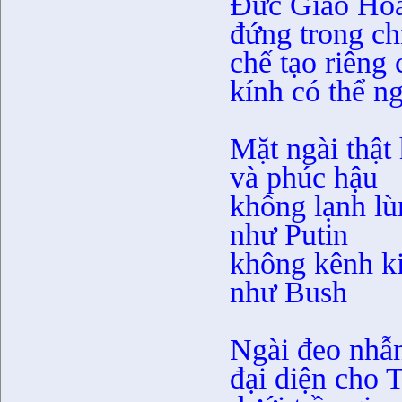
Đức Giáo Ho
đứng trong ch
chế tạo riêng 
kính có thể n
Mặt ngài thật
và phúc hậu
không lạnh lù
như Putin
không kênh ki
như Bush
Ngài đeo nhẫ
đại diện cho 