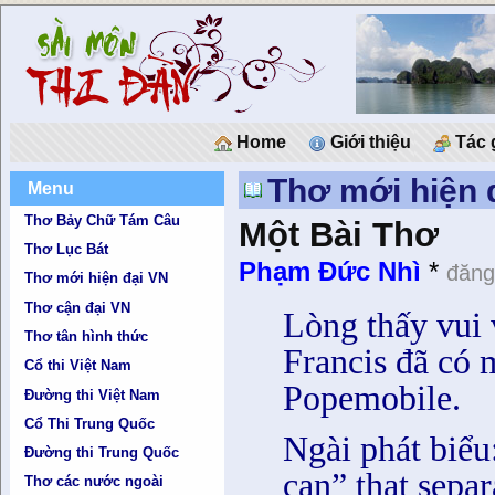
Home
Giới thiệu
Tác 
Thơ mới hiện 
Menu
Thơ Bảy Chữ Tám Câu
Một Bài Thơ
Thơ Lục Bát
Phạm Đức Nhì
*
đăng
Thơ mới hiện đại VN
Thơ cận đại VN
Lòng thấy vui 
Thơ tân hình thức
Francis đã có
Cổ thi Việt Nam
Popemobile.
Đường thi Việt Nam
Cổ Thi Trung Quốc
Ngài phát biểu
Đường thi Trung Quốc
can” that separ
Thơ các nước ngoài