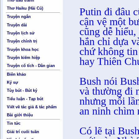
Thơ đấu tranh
Putin đi đâu 
Thơ Haiku (Hài Cú)
Truyện ngắn
cận vệ một b
Truyện dài
cũng dễ hiểu,
Truyện lịch sử
hắn chỉ dựa v
Truyện chính trị
chứ không tin
Truyện khoa học
hay Thiên Ch
Truyện kiếm hiệp
Truyện cổ tích - Dân gian
Biên khảo
Bush nói Bush
Ký sự
và thường đi 
Tùy bút - Bút ký
nhưng mỗi lầ
Tiểu luận - Tạp bút
Viết về tác giả & tác phẩm
an ninh chìm 
Bài giới thiệu
Tin tức
Có lẽ tại Bush
Giải trí cuối tuần