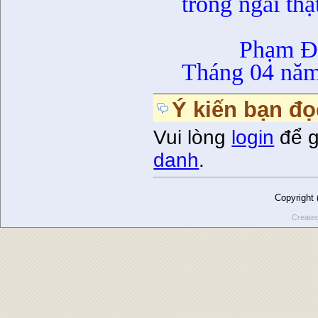
trông ngài th
Phạm Đức
Tháng 04 nă
Ý kiến bạn đọ
Vui lòng
login
để g
danh
.
Copyright
Create