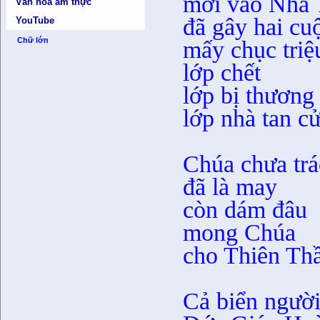
mới vào Nhà 
Văn hóa ẩm thực
đã gây hai cu
YouTube
mấy chục triệ
Chữ lớn
lớp chết
lớp bị thương
lớp nhà tan cử
Chúa chưa trá
đã là may
còn dám đâu
mong Chúa
cho Thiên Thầ
Cả biển người