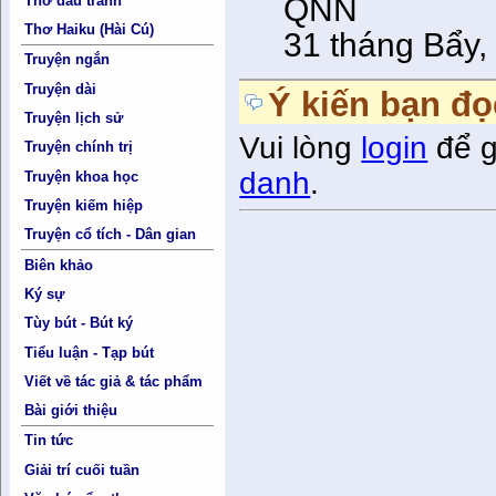
QNN
Thơ đấu tranh
Thơ Haiku (Hài Cú)
31 tháng Bẩy,
Truyện ngắn
Truyện dài
Ý kiến bạn đọ
Truyện lịch sử
Vui lòng
login
để g
Truyện chính trị
danh
.
Truyện khoa học
Truyện kiếm hiệp
Truyện cổ tích - Dân gian
Biên khảo
Ký sự
Tùy bút - Bút ký
Tiểu luận - Tạp bút
Viết về tác giả & tác phẩm
Bài giới thiệu
Tin tức
Giải trí cuối tuần