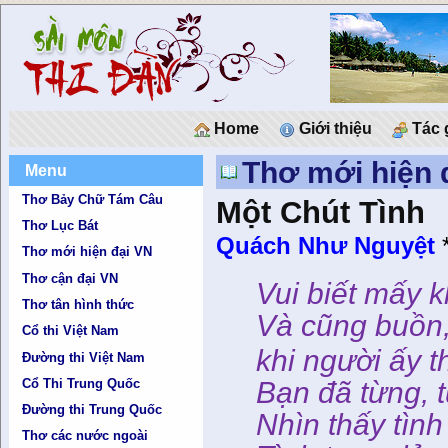
Home
Giới thiệu
Tác 
Thơ mới hiện 
Menu
Thơ Bảy Chữ Tám Câu
Một Chút Tình
Thơ Lục Bát
Quách Như Nguyệt
Thơ mới hiện đại VN
Thơ cận đại VN
Vui biết mấy 
Thơ tân hình thức
Và cũng buồn
Cổ thi Việt Nam
khi người ấy t
Đường thi Việt Nam
Bạn đã từng, t
Cổ Thi Trung Quốc
Đường thi Trung Quốc
Nhìn thấy tình
Thơ các nước ngoài