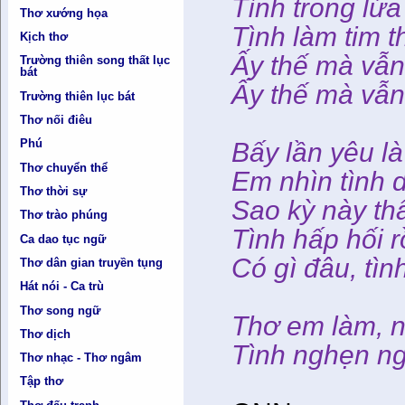
Tình trong lửa
Thơ xướng họa
Tình làm tim t
Kịch thơ
Ấy thế mà vẫn
Trường thiên song thất lục
bát
Ấy thế mà vẫn
Trường thiên lục bát
Thơ nối điêu
Phú
Bấy lần yêu l
Thơ chuyển thể
Em nhìn tình 
Thơ thời sự
Sao kỳ này t
Thơ trào phúng
Tình hấp hối rồ
Ca dao tục ngữ
Có gì đâu, tì
Thơ dân gian truyền tụng
Hát nói - Ca trù
Thơ song ngữ
Thơ em làm, n
Thơ dịch
Tình nghẹn ngà
Thơ nhạc - Thơ ngâm
Tập thơ