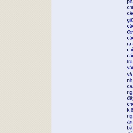
ph
ch
cá
gi
cá
đợ
cá
ra
ch
cá
tr
vẫ
và
nh
ca
ng
đẩ
ch
ki
ng
án
bà