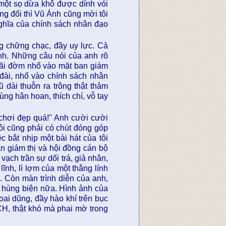
 một sọ dừa khô được dính vói
ng đối thì Vũ Ánh cũng mời tôi
nghĩa của chính sách nhân đạo
g chững chạc, đầy uy lực. Cả
nh. Những câu nói của anh rõ
bãi đờm nhổ vào mặt ban giám
đài, nhổ vào chính sách nhân
dài thuỗn ra trông thật thảm
ùng hân hoan, thích chí, vỗ tay
chơi đẹp quá!" Anh cười cười
ôi cũng phải có chút đóng góp
 bắt nhịp một bài hát của tôi
n giám thị và hội đồng cán bộ
vạch trần sự dối trá, giả nhân,
 lĩnh, lì lợm của một thằng lính
n. Còn màn trình diễn của anh,
ài hùng biện nữa. Hình ảnh của
ai dũng, đầy hào khí trên bục
CH, thật khó mà phai mờ trong