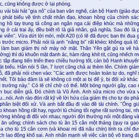
c, cũng không được ở lại phòng.
u vài bài hát "gia nô" của ban văn nghệ, cán bộ Hanh (giáo dục
n phát biểu về tính chất nhân đạo, khoan hồng của chính sác
ng hồ tay trung tá công an ngân nga cái điệp khúc mà những 
ng ở cái trại ấy, đều biết rõ là giả nhân, giả nghĩa. Sau đó l
rại viên". Vừa dứt lời mời, một A20 (có lẽ đã được ban thi đua
n trước micro. Phải nói là anh "nâng bi" rất khéo; không quá l
 làm ban giám thị nở mày nở mặt. Thân Yên gật gù ra vẻ hài
ưởng) thì dù khuôn mặt đanh ác, hàm răng khít rịt, cũng nhếch
c tập đang tiến triển theo chiều hướng tốt, cán bộ Hanh khuyến 
át biểu. Hắn nói 5 lần, 7 lượt cũng chả ai thèm lên. Chính giám
ỗ, đã phải nói chen vào: "Các anh được hoàn toàn tự do, nghĩ 
 hết. Tôi bảo đảm là sẽ không có một ai bị để ý, bị đối xử khác 
i trường này." Có lẽ chỉ chờ có thế. Một bóng người gầy, cao 
n bục diễn giả. Đó chính là Vũ Ánh. Anh sửa micro cho vừa 
u...nói. Anh rào đón rất kỹ về lời hứa của giám thị cho tự do phá
 phân biệt đối xử. Và anh bắt đầu đi vào đề tài chính. "Ông g
o khoan hồng rất hay, người tù chúng tôi nghe rất sướng tai, như
ường không đi đôi với nhau; người đời thường nói một đàng và
 ăn uống; chính sách cho tù ăn 15 cân một tháng (quy ra gạ
ia cho tù 15 cân cơm (và khoai mì đã nấu chín) tính ra chỉ đư
ch lao động khổ sai. Anh nhấn mạnh về việc cán bộ võ trang đán