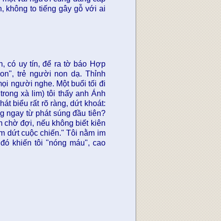
, không to tiếng gây gỗ với ai
 có uy tín, để ra tờ báo Hợp
con", trẻ người non dạ. Thỉnh
mọi người nghe. Một buổi tối đi
trong xà lim) tôi thấy anh Ánh
át biểu rất rõ ràng, dứt khoát:
g ngay từ phát súng đầu tiên?
m chờ đợi, nếu không biết kiên
m dứt cuộc chiến." Tôi nằm im
đó khiến tôi "nóng máu", cao