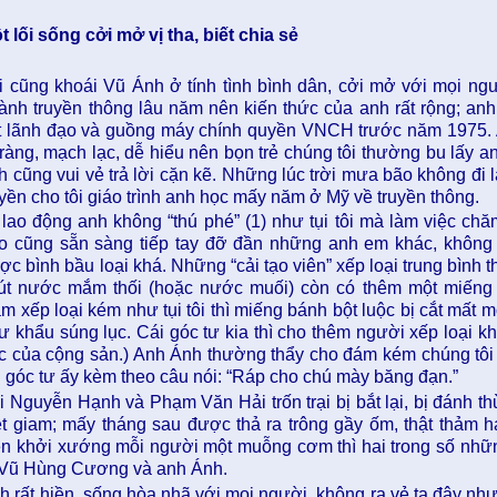
t lối sống cởi mở vị tha, biết chia sẻ
i cũng khoái Vũ Ánh ở tính tình bình dân, cởi mở với mọi ngư
ành truyền thông lâu năm nên kiến thức của anh rất rộng; anh
t lãnh đạo và guồng máy chính quyền VNCH trước năm 1975. 
 ràng, mạch lạc, dễ hiểu nên bọn trẻ chúng tôi thường bu lấy 
h cũng vui vẻ trả lời cặn kẽ. Những lúc trời mưa bão không đi
uyền cho tôi giáo trình anh học mấy năm ở Mỹ về truyền thông.
 lao động anh không “thú phé” (1) như tụi tôi mà làm việc chă
o cũng sẵn sàng tiếp tay đỡ đần những anh em khác, không 
ợc bình bầu loại khá. Những “cải tạo viên” xếp loại trung bình
út nước mắm thối (hoặc nước muối) còn có thêm một miếng b
m xếp loại kém như tụi tôi thì miếng bánh bột luộc bị cắt mất m
ư khẩu súng lục. Cái góc tư kia thì cho thêm người xếp loại kh
c của cộng sản.) Anh Ánh thường thẩy cho đám kém chúng tôi
i góc tư ấy kèm theo câu nói: “Ráp cho chú mày băng đạn.”
i Nguyễn Hạnh và Phạm Văn Hải trốn trại bị bắt lại, bị đánh th
ệt giam; mấy tháng sau được thả ra trông gầy ốm, thật thảm 
n khởi xướng mỗi người một muỗng cơm thì hai trong số nhữ
 Vũ Hùng Cương và anh Ánh.
h rất hiền, sống hòa nhã với mọi người, không ra vẻ ta đây nh