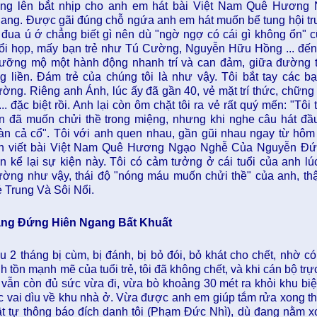
ng lên bắt nhịp cho anh em hát bài Việt Nam Quê Hươn
ang. Được gãi đúng chỗ ngứa anh em hát muốn bể tung hội tr
i đua ú ớ chẳng biết gì nên dù "ngờ ngợ có cái gì không ổn"
ổi họp, mấy bạn trẻ như Tú Cường, Nguyễn Hữu Hồng ... đến b
ưỡng mộ một hành động nhanh trí và can đảm, giữa đường th
g liền. Đám trẻ của chúng tôi là như vậy. Tôi bắt tay các bạn
ường. Riêng anh Ánh, lúc ấy đã gần 40, vẻ mặt trí thức, chững c
 ... đặc biệt rồi. Anh lại còn ôm chặt tôi ra vẻ rất quý mến: "Tô
n đã muốn chửi thề trong miệng, nhưng khi nghe câu hát đầu 
àn cả cổ". Tôi với anh quen nhau, gần gũi nhau ngay từ hôm 
n viết bài Việt Nam Quê Hương Ngạo Nghễ Của Nguyễn Đ
n kể lại sự kiện này. Tôi có cảm tưởng ở cái tuổi của anh lúc
ường như vậy, thái độ "nóng máu muốn chửi thề" của anh, thật
ẻ Trung Và Sôi Nổi.
ng Đứng Hiên Ngang Bất Khuất
u 2 tháng bị cùm, bị đánh, bị bỏ đói, bỏ khát cho chết, nhờ 
nh tồn mạnh mẽ của tuổi trẻ, tôi đã không chết, và khi cán bộ trự
i vẫn còn đủ sức vừa đi, vừa bò khoảng 30 mét ra khỏi khu biệ
c vai dìu về khu nhà ở. Vừa được anh em giúp tắm rửa xong thì 
ật tự thông báo đích danh tôi (Phạm Đức Nhì), dù đang nằm xoả