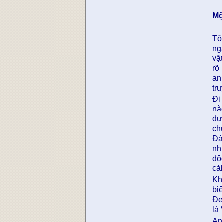
Mộ
Tô
ng
vậ
rõ
an
tr
Đi
nà
đư
ch
Đá
nh
độ
cá
Kh
bi
Đe
là
An