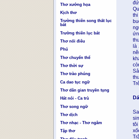
đứ
Thơ xướng họa
Qu
Kịch thơ
th
Trường thiên song thất lục
bu
bát
ng
Trường thiên lục bát
ứn
th
Thơ nối điêu
là
Phú
nê
Thơ chuyển thể
kh
cò
Thơ thời sự
Sả
Thơ trào phúng
th
Ca dao tục ngữ
Tr
Thơ dân gian truyền tụng
Dá
Hát nói - Ca trù
Thơ song ngữ
Sa
Thơ dịch
si
Thơ nhạc - Thơ ngâm
tô
xố
Tập thơ
Tr