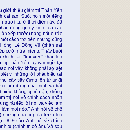
) giới thiệu giám thị Thân Yên
h cải tạo. Suốt hơn một tiếng
người tù, ở thời điểm ấy, đã
à phần đóng góp ý kiến của các
 giàn xếp trước) hăng hái bước
ố một cách trơ trẽn nhưng cũng
 lòng. Lê Đồng Vũ (phân trại
 mép cười nửa miệng. Thấy buổi
khích các "trại viên" khác lên
 thị Thân Yên tuy vẫn ngồi tại
sao nói vậy, không phải sợ sệt
biệt vì những lời phát biểu tại
như cây sậy đứng lên từ từ đi
với tầm đứng của mình và bắt
t biểu, không bị trù dập, không
iám thị nói về chính sách nhân
ng rất tiếc lời nói và việc làm
 làm một nẻo." Anh nói về chế
o) nhưng nhà bếp đã lươn lẹo
ợc 8, 9 cân. Anh nói về chính
h tù (chính trị có án). Và sau