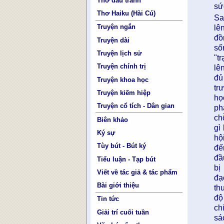
Thơ đấu tranh
sứ
Thơ Haiku (Hài Cú)
Sa
Truyện ngắn
lê
đồ
Truyện dài
số
Truyện lịch sử
"t
Truyện chính trị
lê
đủ
Truyện khoa học
tr
Truyện kiếm hiệp
họ
Truyện cổ tích - Dân gian
ph
ch
Biên khảo
gì
Ký sự
hộ
Tùy bút - Bút ký
đế
đầ
Tiểu luận - Tạp bút
bị
Viết về tác giả & tác phẩm
đạ
Bài giới thiệu
th
độ
Tin tức
ch
Giải trí cuối tuần
sá