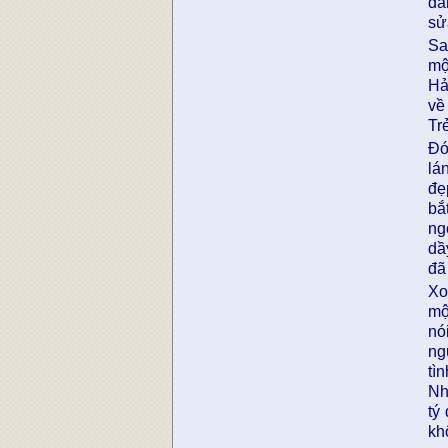
đá
sử
Sa
mộ
Hả
về
Tr
Đó
lá
đẹ
bắ
ng
dầ
đã
Xo
mộ
nó
ng
tì
Nh
tý
kh