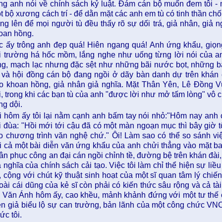
ng anh nói về chính sách kỷ luật. Đám cán bộ muốn đem tôi -
t bộ xương cách trí - để dằn mặt các anh em tù có tinh thần chố
ng lên để mọi người tù đều thấy rõ sự dối trá, giả nhân, giả 
oan hồng.
c ấy trông anh đẹp quá! Hiên ngang quá! Anh ứng khẩu, giọn
i trường há hốc mồm, lắng nghe như uống từng lời nói của a
ng, mạch lạc nhưng đặc sệt như những bãi nước bọt, những 
ị và hội đồng cán bộ đang ngồi ở dãy bàn danh dự trên khán 
o khoan hồng, giả nhân giả nghĩa. Mặt Thân Yên, Lê Đồng Vũ 
i, trong khi các bạn tù của anh "được lời như mở tấm lòng" vô c
ng dội.
i hôm ấy tôi lại nằm cạnh anh bấm tay nói nhỏ:"Hôm nay anh 
i đùa: "Hồi mới tới cậu đã có một màn ngoạn mục thì bây giờ t
o chương trình văn nghệ chứ." Ôi! Làm sao có thể so sánh việc
i cả một bài diễn văn ứng khẩu của anh chửi thẳng vào mặt ba
ân phục công an đại cán ngồi chỉnh tề, đường bệ trên khán đài, 
ả nghĩa của chính sách cải tạo. Việc tôi làm chỉ thể hiện sự liều
, cộng với chút kỹ thuật sinh hoạt của một sĩ quan tâm lý chiế
oài cái dũng của kẻ sĩ còn phải có kiến thức sâu rộng và cả t
 Văn Ánh hôm ấy, cao khều, mảnh khảnh đứng với một tư thế o
ễn giả biểu lộ sự can trường, bản lãnh của một công chức VN
ức tôi.