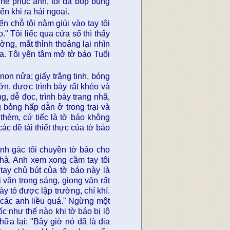
 nể phục anh, tôi đã bóp bụng
n khi ra hải ngoại.
 chỗ tôi nằm giúi vào tay tôi
." Tôi liếc qua cửa sổ thì thấy
ng, mắt thỉnh thoảng lại nhìn
xa. Tôi yên tâm mở tờ báo Tuổi
non nửa; giấy trắng tinh, bóng
ớn, được trình bày rất khéo và
ng, dễ đọc, trình bày trang nhã,
 bỏng hấp dẫn ở trong trại và
thèm, cứ tiếc là tờ báo không
ác đề tài thiết thực của tờ báo
nh gác tôi chuyền tờ báo cho
 nhà. Anh xem xong cầm tay tôi
 tay chủ bút của tờ báo này là
i văn trong sáng, giọng văn rất
y tỏ được lập trường, chí khí.
 các anh liều quá." Ngừng một
ốc như thế nào khi tờ báo bị lộ
hữa lại: "Bây giờ nó đã là địa