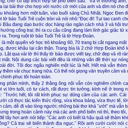
ng; chờ có dịp thích hợp sẽ phổ biến sau." Và vì thương anh,
a lại bài thơ cho hợp với nước cờ mới của anh và dìm nó cho đế
u khoảng hơn một tuần, vào buổi sáng Chủ Nhật, Ngọc Đen đến
t tờ báo Tuổi Trẻ cuộn tròn và nói nhỏ:"Đọc đi! Tụi tao canh cho
i Bầu đang dạo bước dọc hàng rào ngăn cách nhà 3 và hội trườ
 hướng cổng trại; thì ra cu cậu cũng đang làm lính gác giặc từ 
ẻ ra. Trong ruột tờ báo Tuổi Trẻ là tờ Hợp Đoàn.
 là một quyển vở học trò khoảng 60, 70 trang bị cắt ngang mất 
ng, đươc khâu lại cẩn thận. Trang bìa là 2 chữ Hợp Đoàn khổ l
p. Lật qua vài tờ thì thấy tờ báo được viết tay, chữ đẹp và rõ rà
t mắt. Nội dung các bài viết đều là những vấn đề thời sự nóng
oài đời. Tôi đọc ngấu nghiến một lúc là hết. Hết mà vẫn thòm 
y thêm vài chục trang nữa. Có thể nói giọng văn truyền cảm và c
 chinh phục tôi hoàn toàn.
ng phần mình, thấy 2 thằng ông nội vẫn còn nghiêm chỉnh ca
t vị lớn tuổi, có tư cách, rất được tin tưởng, kính nể ở trong
i: "Trước hết, tôi rất kính phục sự dũng cảm của các anh. Cái
ười có thực tài; kiến thức rộng, vừa khoa bảng, vừa thực tế, lờ
nh cảm, dễ đi vào lòng người; những bài thơ khá "ướt" mà vẫn bà
ưng trong hoàn cảnh này mà các anh phổ biến nó thì, theo tôi,
 để lấy hơi anh nói tiếp: "Các anh có biết là hậu quả sẽ thảm kh
ông? Cả trại sẽ biến thành địa ngục." Rồi anh cười cười nói c