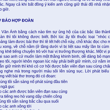
ác. Ngay cả khi bất đồng ý kiến anh cũng giữ thái độ nhã nhặn
o giờ.
Ờ BÁO HỢP ĐOÀN
 Văn Ánh bằng cách nào tìm sự ủng hộ của các bậc lão thành,
àn thì tôi không đươc biết. Bởi lúc ấy tôi thuộc loại "nhóc 
oảng làm đươc bài thơ thì lê lết hết chỗ này, chỗ khác đọc cho 
ểu xong, về chỗ nằm (ở tầng dưới vì bị liệt sau mấy lần bị cùm 
ng khẽ tiếng chuyện trò với hai vị trưởng thượng khác. Một vị ph
ại sao anh cứ muốn làm một thằng khinh binh, dễ dàng bỏ mạn
eo tôi, người khôn ngoan lúc này phải biết giữ mình, cứ nằm i
ẫn giữ mình thì khó có cơ hội được bắn viên đạn sau cùng chấ
ng nghe mà trong người máu sôi lên sùng sục. Lời phát biểu 
ng viết bài thơ trong đó có đoạn:
úng tôi sẵn sàng nổ phát súng đầu tiên
i ngã gục
o các anh được bắn viên đạn sau cùng
ữa tiếng reo hò vang dậy chiến công
úng tôi sẵn sàng bắc cầu qua suối
o các anh xông tới