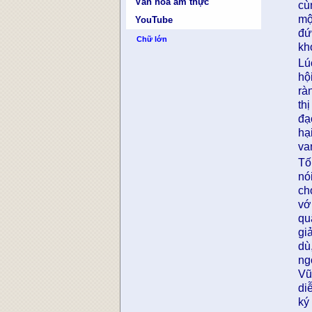
Văn hóa ẩm thực
cù
mộ
YouTube
đứ
Chữ lớn
kh
Lú
hộ
rà
th
đạ
hạ
va
Tố
nó
ch
vớ
qu
gi
dù
ng
Vũ
di
ký 