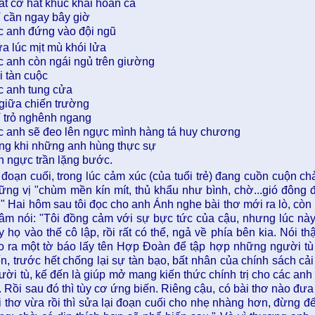
ất cờ hát khúc khải hoàn ca
ỉ cần ngay bây giờ
c anh đứng vào đội ngũ
ữa lúc mịt mù khói lửa
c anh còn ngái ngủ trên giường
i tàn cuộc
c anh tung cửa
 giữa chiến trường
ỉ trỏ nghênh ngang
c anh sẽ đeo lên ngực mình hàng tá huy chương
ong khi những anh hùng thực sự
n ngực trần lặng bước.
 đoạn cuối, trong lúc cảm xúc (của tuổi trẻ) đang cuồn cuộn c
ững vị "chùm mền kín mít, thủ khẩu như bình, chờ...gió đông 
." Hai hôm sau tôi đọc cho anh Ánh nghe bài thơ mới ra lò, cò
âm nói: "Tôi đồng cảm với sự bực tức của cậu, nhưng lúc này
y họ vào thế cô lập, rồi rất có thể, ngả về phía bên kia. Nói th
o ra một tờ báo lấy tên Hợp Đoàn để tập hợp những người tù 
ến, trước hết chống lại sự tàn bạo, bất nhân của chính sách cải
ười tù, kế đến là giúp mở mang kiến thức chính trị cho các anh 
. Rồi sau đó thì tùy cơ ứng biến. Riêng cậu, có bài thơ nào đưa
i thơ vừa rồi thì sửa lại đoạn cuối cho nhẹ nhàng hơn, đừng đ