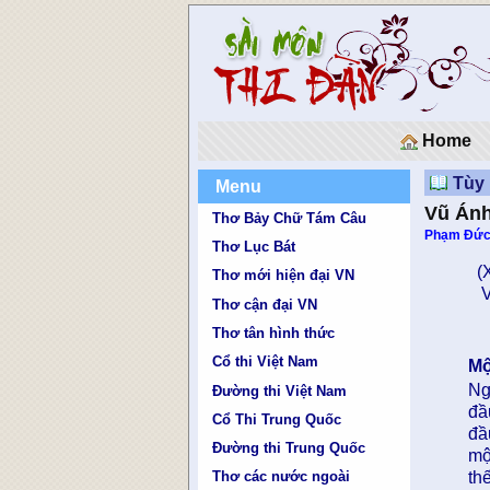
Home
Tùy 
Menu
Vũ Ánh
Thơ Bảy Chữ Tám Câu
Phạm Đức
Thơ Lục Bát
(X
Thơ mới hiện đại VN
Và
Thơ cận đại VN
P
Thơ tân hình thức
Cổ thi Việt Nam
Mộ
Ng
Đường thi Việt Nam
đầ
Cổ Thi Trung Quốc
đầ
Đường thi Trung Quốc
mộ
th
Thơ các nước ngoài