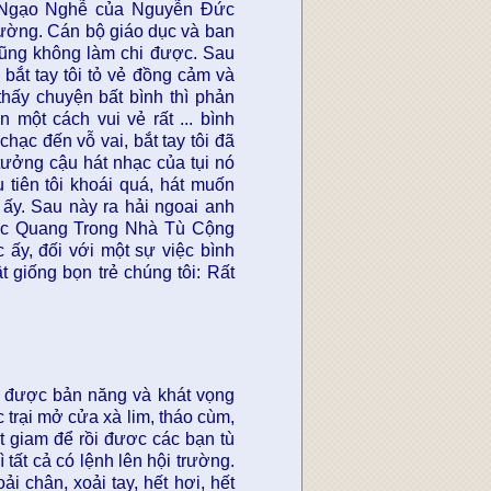
g Ngạo Nghễ của Nguyễn Đức
ường. Cán bộ giáo dục và ban
 cũng không làm chi được. Sau
ắt tay tôi tỏ vẻ đồng cảm và
ấy chuyện bất bình thì phản
 một cách vui vẻ rất ... bình
hạc đến vỗ vai, bắt tay tôi đã
i tưởng cậu hát nhạc của tụi nó
tiên tôi khoái quá, hát muốn
ấy. Sau này ra hải ngoai anh
ức Quang Trong Nhà Tù Cộng
 ấy, đối với một sự việc bình
 giống bọn trẻ chúng tôi: Rất
có được bản năng và khát vọng
c trại mở cửa xà lim, tháo cùm,
t giam để rồi đươc các bạn tù
tất cả có lệnh lên hội trường.
i chân, xoải tay, hết hơi, hết