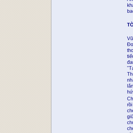
kh
ba
T
Vũ
Đo
th
ti
đa
"T
Th
nh
lắ
hứ
Ch
rồ
ch
gi
ch
ch