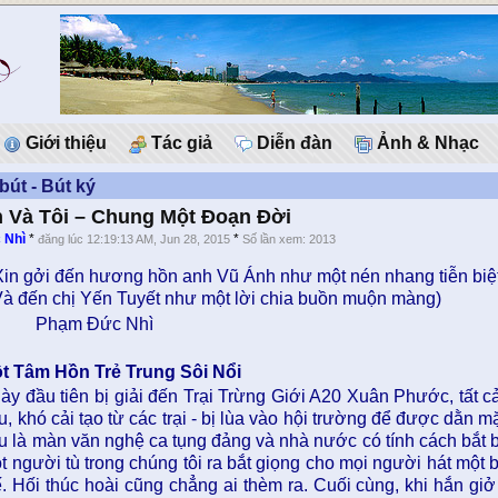
Giới thiệu
Tác giả
Diễn đàn
Ảnh & Nhạc
bút - Bút ký
 Và Tôi – Chung Một Đoạn Đời
 Nhì
*
*
đăng lúc 12:19:13 AM, Jun 28, 2015
Số lần xem: 2013
in gởi đến hương hồn anh Vũ Ánh như một nén nhang tiễn biệt
 đến chị Yến Tuyết như một lời chia buồn muộn màng)
hạm Đức Nhì
t Tâm Hồn Trẻ Trung Sôi Nổi
ày đầu tiên bị giải đến Trại Trừng Giới A20 Xuân Phước, tất c
u, khó cải tạo từ các trại - bị lùa vào hội trường để được dằn
u là màn văn nghệ ca tụng đảng và nhà nước có tính cách bắt 
t người tù trong chúng tôi ra bắt giọng cho mọi người hát một
ế. Hối thúc hoài cũng chẳng ai thèm ra. Cuối cùng, khi hắn giở