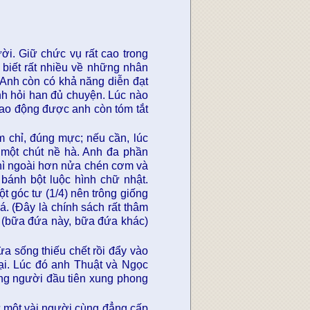
ời. Giữ chức vụ rất cao trong
 biết rất nhiều về những nhân
Anh còn có khả năng diễn đạt
anh hỏi han đủ chuyện. Lúc nào
 lao động được anh còn tóm tắt
m chỉ, đúng mực; nếu cần, lúc
một chút nề hà. Anh đa phần
 thì ngoài hơn nửa chén cơm và
ánh bột luộc hình chữ nhật.
ột góc tư (1/4) nên trông giống
á. (Đây là chính sách rất thâm
 (bữa đứa này, bữa đứa khác)
ừa sống thiếu chết rồi đẩy vào
hại. Lúc đó anh Thuật và Ngọc
ng người đầu tiên xung phong
ư một vài người cùng đẳng cấp