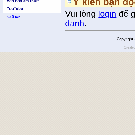
Ý kiến bạn đọ
Văn hóa ẩm thực
YouTube
Vui lòng
login
để g
Chữ lớn
danh
.
Copyright
Create