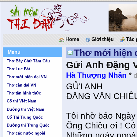
Home
Giới thiệu
Tác 
Thơ mới hiện 
Menu
Thơ Bảy Chữ Tám Câu
Gửi Anh Ðặng 
Thơ Lục Bát
Hà Thượng Nhân
*
đ
Thơ mới hiện đại VN
GỬI ANH
Thơ cận đại VN
Thơ tân hình thức
ÐẶNG VĂN CHIÊ
Cổ thi Việt Nam
Đường thi Việt Nam
Tôi nhờ báo Ngày 
Cổ Thi Trung Quốc
Ông Chiêu ơi ! Có
Đường thi Trung Quốc
Những ngày ngoài
Thơ các nước ngoài