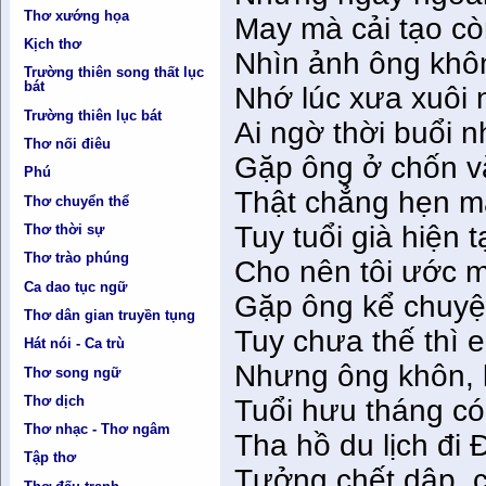
Thơ xướng họa
May mà cải tạo cò
Kịch thơ
Nhìn ảnh ông khô
Trường thiên song thất lục
bát
Nhớ lúc xưa xuôi
Trường thiên lục bát
Ai ngờ thời buổi 
Thơ nối điêu
Gặp ông ở chốn v
Phú
Thật chẳng hẹn mà
Thơ chuyển thể
Tuy tuổi già hiện 
Thơ thời sự
Thơ trào phúng
Cho nên tôi ước m
Ca dao tục ngữ
Gặp ông kể chuyệ
Thơ dân gian truyền tụng
Tuy chưa thế thì 
Hát nói - Ca trù
Nhưng ông khôn,
Thơ song ngữ
Thơ dịch
Tuổi hưu tháng c
Thơ nhạc - Thơ ngâm
Tha hồ du lịch đi 
Tập thơ
Tưởng chết dập, c