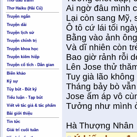
Thơ đấu tranh
Ai ngờ đâu mình 
Thơ Haiku (Hài Cú)
Lại còn sang Mỹ, 
Truyện ngắn
Truyện dài
Ô tô cứ lái tối n
Truyện lịch sử
Bằng vào ảnh ôn
Truyện chính trị
Và dĩ nhiên còn tr
Truyện khoa học
Bao giờ rảnh rỗi d
Truyện kiếm hiệp
Lên Jose thử thăm
Truyện cổ tích - Dân gian
Biên khảo
Tuy già lão không
Ký sự
Tháng bảy bò vẫn
Tùy bút - Bút ký
Jose ấm áp vô cù
Tiểu luận - Tạp bút
Tưởng như mình 
Viết về tác giả & tác phẩm
Bài giới thiệu
Tin tức
Hà Thượng Nhân
Giải trí cuối tuần