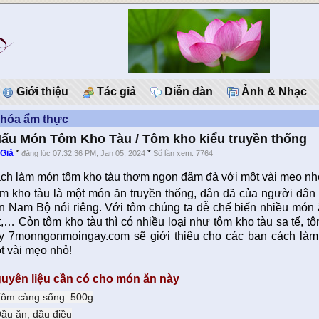
Giới thiệu
Tác giả
Diễn đàn
Ảnh & Nhạc
 hóa ẩm thực
ấu Món Tôm Kho Tàu / Tôm kho kiểu truyền thống
 Giả
*
*
đăng lúc 07:32:36 PM, Jan 05, 2024
Số lần xem: 7764
ch làm món tôm kho tàu thơm ngon đậm đà với một vài mẹo nh
m kho tàu là một món ăn truyền thống, dân dã của người dân
n Nam Bộ nói riêng. Với tôm chúng ta dễ chế biến nhiều món 
ịt,… Còn tôm kho tàu thì có nhiều loại như tôm kho tàu sa tế,
y 7monngonmoingay.com sẽ giới thiệu cho các bạn cách làm
t vài mẹo nhỏ
!
uyên liệu cần có cho món ăn này
Tôm càng sống: 500g
Dầu ăn, dầu điều