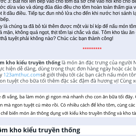
ớc 3: Bắt nồi lên bếp vào cho tôm đã sơ chế vào nồi kho cho đến
ớc dừa vào và dùng đũa đảo đều cho tôm hoàn toàn thấm gia vị
t ít dầu điều. Tiếp tục đun nhỏ lửa cho đến khi nước hơi sánh lạ
 bếp.
y là chúng ta đã bỏ túi thêm được một vài bí kíp để nấu món tô
á mặn, không quá ngọt, thịt tôm lại chắc và dai. Tôm kho tàu ă
ì thậ tuyệt phải không nào? Chúc các bạn thành công!
*********
m kho kiểu truyền thống
là món ăn đặc trưng của người 
ực hiện dễ dàng, dùng trong thực đơn hàng ngày hoặc các b
y
123amthuc.com
sẽ giới thiệu tới các bạn cách nấu món t
on tuyệt cho bữa tối thêm đặc sắc đậm đà hương vị! Cùng 
 đi vắng, ba làm món gì ngon mà nhanh cho con ăn bữa tối đây.
ản mà ngon tuyệt cú mèo rồi. Có nhiều cách để kho tôm, cùng cá
i chế biến món ăn thông dụng với kiểu kho truyền thống và kho t
ôm kho kiểu truyền thống