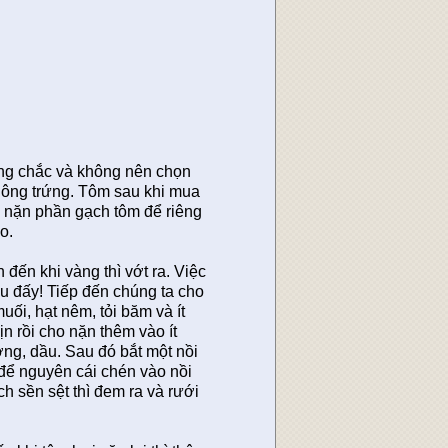
ng chắc và không nên chọn
không trứng. Tôm sau khi mua
i nặn phần gạch tôm để riêng
o.
đến khi vàng thì vớt ra. Việc
ều đấy! Tiếp đến chúng ta cho
i, hạt nêm, tỏi băm và ít
 rồi cho nặn thêm vào ít
g, dầu. Sau đó bắt một nồi
 để nguyên cái chén vào nồi
h sền sệt thì đem ra và rưới