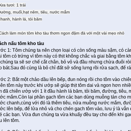
ừa tươi: 1 trái
Đường, muối,hạt nêm, tiêu, nước mắm
Chanh, hành lá, tỏi băm
ch nấu tôm kho tàu
ớc 1: Tôm chúng ta nên chọn loại có còn sống màu sậm, có cà
ại tôm có trứng vì tôm này có thịt không chắc và giai bằng tôm 
 chúng ta sẽ sơ chế cắt chân, bỏ vỏ và đầu nhưng chừa đuôi rò
o bát.Sau đó cùng là bỏ chỉ đất sở sống lưng rồi rửa sạch, để rá
ớc 2: Bắt một chảo dầu lên bếp, đun nóng rồi cho tôm vào chiên 
iên tôm này trước khi ướp sẽ giúp thịt tôm dai và ngon hơn nhi
m đã chiên ướp với 1 ít đầu hành lá băm, tỏi băm, đường, tiêu, muố
ớc mắm.Còn lại phần gạch tôm các bạn dùng muỗng tán cho mịn
ớc chanh,cùng với đó là thêm tiêu, nửa muỗng nước mắm, đườn
ớc lên bếp, để lửa nhỏ và cho chén gạch tôm vào, lưu ý là vẫn
é các bạn. Vừa đun chúng ta vừa khuấy đều tay cho đến khi gạc
u lên tôm.