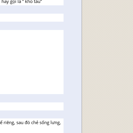
ay gọi là ” kho tàu”
 riêng, sau đó chẻ sống lưng,