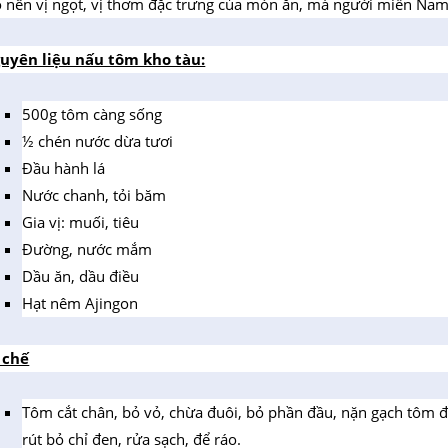
o nên vị ngọt, vị thơm đặc trưng của món ăn, mà người miền Nam h
uyên liệu nấu tôm kho tàu:
500g tôm càng sống
½ chén nước dừa tươi
Đầu hành lá
Nước chanh, tỏi băm
Gia vị: muối, tiêu
Đường, nước mắm
Dầu ăn, dầu điều
Hạt nêm Ajingon
 chế
Tôm cắt chân, bỏ vỏ, chừa đuôi, bỏ phần đầu, nặn gạch tôm để
rút bỏ chỉ đen, rửa sạch, để ráo.