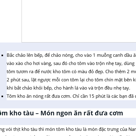
Bắc chảo lên bếp, để chảo nóng, cho vào 1 muỗng canh dầu ă
vào xào cho hơi vàng, sau đó cho tôm vào trộn nhẹ tay, dùn
tôm tươm ra để nước kho tôm có màu đỏ đẹp. Cho thêm 2 m
2 phút sau, lật ngược mỗi con tôm lại cho tôm chín mặt bên k
khi bắt chảo khỏi bếp, cho hành lá vào và trộn đều nhẹ tay.
Tôm kho ăn nóng rất đưa cơm. Chỉ cần 15 phút là các bạn đã c
ôm kho tàu – Món ngon ăn rất đưa cơm
ng vói thịt kho tàu thì món tôm kho tàu là món đặc trưng của N