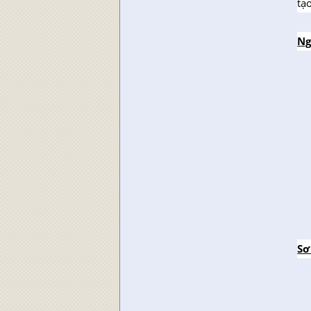
tạ
Ng
Sơ