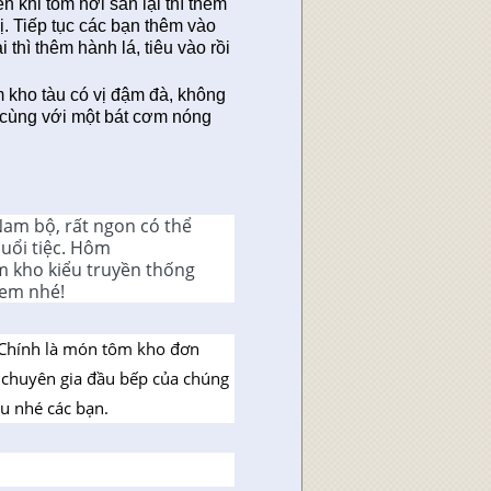
 khi tôm hơi săn lại thì thêm
. Tiếp tục các bạn thêm vào
i thì thêm hành lá, tiêu vào rồi
m kho tàu có vị đậm đà, không
n cùng với một bát cơm nóng
Nam bộ, rất ngon có thể
uổi tiệc. Hôm
ôm kho kiểu truyền thống
xem nhé!
 Chính là món tôm kho đơn
c chuyên gia đầu bếp của chúng
àu nhé các bạn.