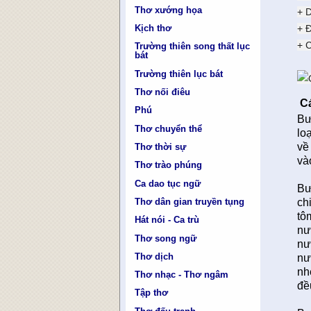
Thơ xướng họa
+ D
+ 
Kịch thơ
+ 
Trường thiên song thất lục
bát
Trường thiên lục bát
Thơ nối điêu
Cá
Phú
Bư
Thơ chuyển thể
lo
về
Thơ thời sự
và
Thơ trào phúng
Ca dao tục ngữ
Bư
Thơ dân gian truyền tụng
ch
tô
Hát nói - Ca trù
nư
Thơ song ngữ
nư
Thơ dịch
nư
nh
Thơ nhạc - Thơ ngâm
đề
Tập thơ