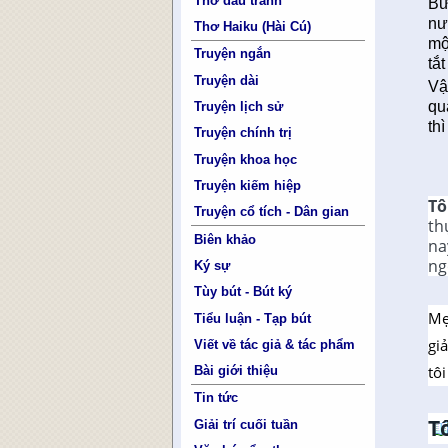
Thơ đấu tranh
Bư
nư
Thơ Haiku (Hài Cú)
mộ
Truyện ngắn
tắt
Truyện dài
Vậ
qu
Truyện lịch sử
th
Truyện chính trị
Truyện khoa học
Truyện kiếm hiệp
Tô
Truyện cổ tích - Dân gian
th
Biên khảo
na
ng
Ký sự
Tùy bút - Bút ký
Mẹ
Tiểu luận - Tạp bút
gi
Viết về tác giả & tác phẩm
tô
Bài giới thiệu
Tin tức
T
Giải trí cuối tuần