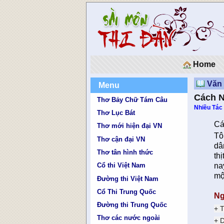
Home
Văn
Menu
Cách N
Thơ Bảy Chữ Tám Câu
Nhiều Tác
Thơ Lục Bát
Cá
Thơ mới hiện đại VN
Tô
Thơ cận đại VN
dâ
Thơ tân hình thức
th
na
Cổ thi Việt Nam
mộ
Đường thi Việt Nam
Cổ Thi Trung Quốc
Ng
Đường thi Trung Quốc
+ 
Thơ các nước ngoài
+ 