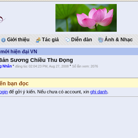
Giới thiệu
Tác giả
Diễn đàn
Ảnh & Nhạc
mới hiện đại VN
Bản Sương Chiều Thu Ðọng
g Nhân
*
*
đăng lúc 02:04:23 PM, Aug 27, 2008
Số lần xem: 2076
iến bạn đọc
login
để gởi ý kiến. Nếu chưa có account, xin
ghi danh
.