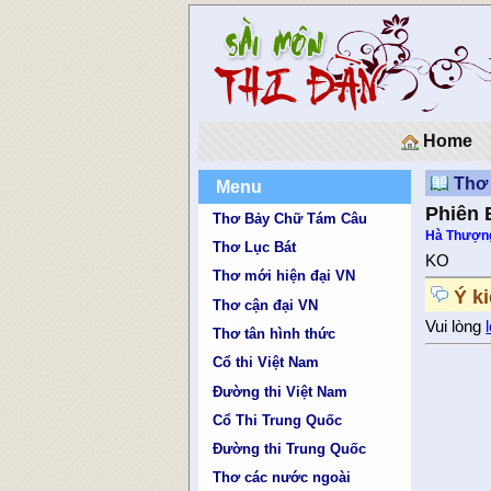
Home
Thơ 
Menu
Phiên 
Thơ Bảy Chữ Tám Câu
Hà Thượn
Thơ Lục Bát
KO
Thơ mới hiện đại VN
Ý k
Thơ cận đại VN
Vui lòng
Thơ tân hình thức
Cổ thi Việt Nam
Đường thi Việt Nam
Cổ Thi Trung Quốc
Đường thi Trung Quốc
Thơ các nước ngoài