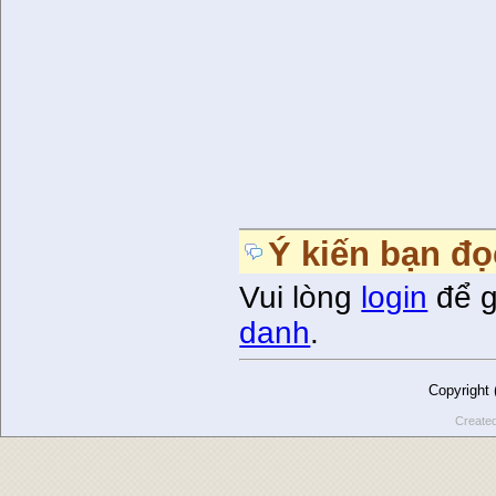
Ý kiến bạn đọ
Vui lòng
login
để g
danh
.
Copyright
Create