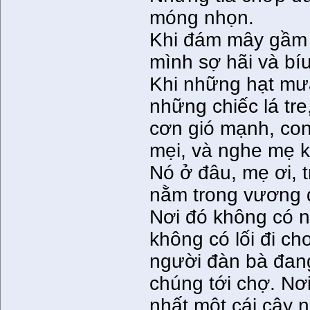
móng nhọn.
Khi đám mây gầm 
mình sợ hãi và bí
Khi những hạt mưa 
những chiếc lá tr
cơn gió mạnh, con
mẹi, và nghe mẹ k
Nó ở đâu, mẹ ơi, 
nằm trong vương 
Nơi đó không có 
không có lối đi ch
người đàn bà đan
chúng tới chợ. Nơi
nhất một cái cây 