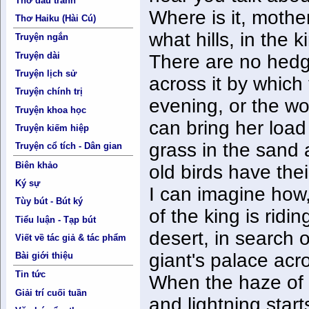
Thơ đấu tranh
Where is it, mother
Thơ Haiku (Hài Cú)
what hills, in the
Truyện ngắn
Truyện dài
There are no hedge
Truyện lịch sử
across it by which 
Truyện chính trị
evening, or the wo
Truyện khoa học
can bring her load
Truyện kiếm hiệp
grass in the sand 
Truyện cổ tích - Dân gian
Biên khảo
old birds have thei
Ký sự
I can imagine how,
Tùy bút - Bút ký
of the king is rid
Tiểu luận - Tạp bút
desert, in search 
Viết về tác giả & tác phẩm
giant's palace acr
Bài giới thiệu
Tin tức
When the haze of t
Giải trí cuối tuần
and lightning start