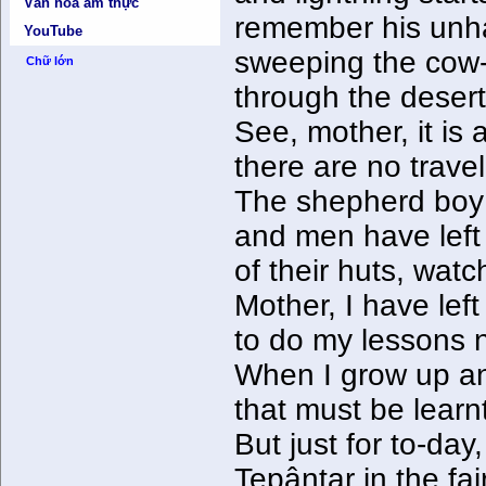
Văn hóa ẩm thực
remember his unh
YouTube
sweeping the cow-s
Chữ lớn
through the desert 
See, mother, it is
there are no travel
The shepherd boy 
and men have left 
of their huts, wat
Mother, I have lef
to do my lessons 
When I grow up and 
that must be learn
But just for to-day
Tepântar in the fai