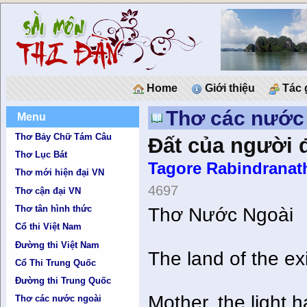
Home
Giới thiệu
Tác 
Thơ các nước
Menu
Thơ Bảy Chữ Tám Câu
Ðất của người đi
Thơ Lục Bát
Tagore Rabindranat
Thơ mới hiện đại VN
4697
Thơ cận đại VN
Thơ tân hình thức
Thơ Nước Ngoài
Cổ thi Việt Nam
Đường thi Việt Nam
The land of the ex
Cổ Thi Trung Quốc
Đường thi Trung Quốc
Mother, the light 
Thơ các nước ngoài