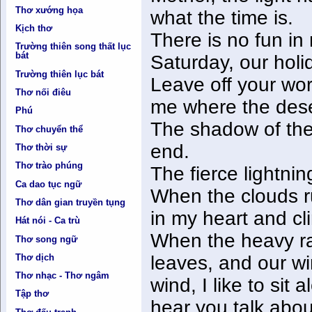
Thơ xướng họa
what the time is.
Kịch thơ
There is no fun in 
Trường thiên song thất lục
bát
Saturday, our holi
Trường thiên lục bát
Leave off your wor
Thơ nối điêu
me where the desert
Phú
The shadow of the
Thơ chuyển thể
end.
Thơ thời sự
Thơ trào phúng
The fierce lightning
Ca dao tục ngữ
When the clouds ru
Thơ dân gian truyền tụng
in my heart and cl
Hát nói - Ca trù
When the heavy ra
Thơ song ngữ
Thơ dịch
leaves, and our wi
Thơ nhạc - Thơ ngâm
wind, I like to sit
Tập thơ
hear you talk about