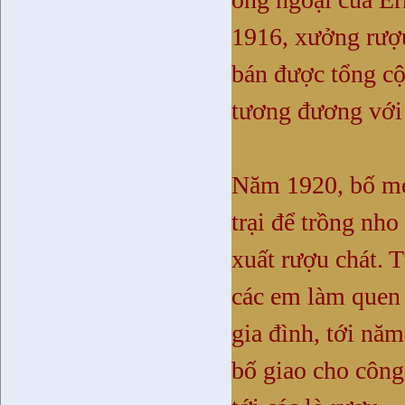
1916, xưởng rượu
bán được tổng cộ
tương đương với 3
Năm 1920, bố mẹ
trại để trồng nho
xuất rượu chát. 
các em làm quen 
gia đình, tới năm
bố giao cho công