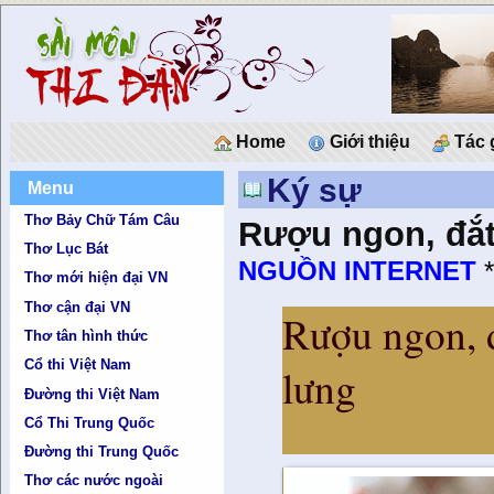
Home
Giới thiệu
Tác 
Ký sự
Menu
Thơ Bảy Chữ Tám Câu
Rượu ngon, đắt 
Thơ Lục Bát
NGUỒN INTERNET
Thơ mới hiện đại VN
Thơ cận đại VN
Rượu ngon, đ
Thơ tân hình thức
Cổ thi Việt Nam
lưng
Đường thi Việt Nam
Cổ Thi Trung Quốc
Đường thi Trung Quốc
Thơ các nước ngoài