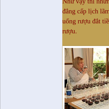
Như vậy thì nhữn
đẳng cấp lịch lã
uống rượu đắt tiề
rượu.