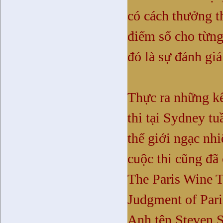
có cách thưởng t
điểm số cho từng 
đó là sự đánh gi
Thực ra những k
thi tại
Sydney
tu
thế giới ngạc nhi
cuộc thi cũng đã
The Paris Wine T
Judgment of Par
Anh tên Steven S