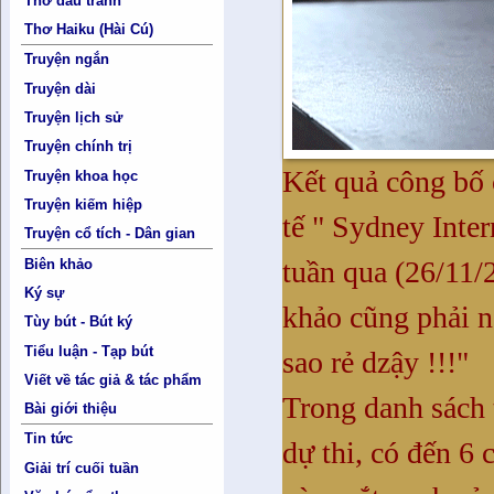
Thơ đấu tranh
Thơ Haiku (Hài Cú)
Truyện ngắn
Truyện dài
Truyện lịch sử
Truyện chính trị
Kết quả công bố 
Truyện khoa học
Truyện kiếm hiệp
tế " Sydney Inte
Truyện cổ tích - Dân gian
tuần qua (26/11/
Biên khảo
Ký sự
khảo cũng phải 
Tùy bút - Bút ký
Tiểu luận - Tạp bút
sao rẻ dzậy !!!"
Viết về tác giả & tác phẩm
Trong danh sách 
Bài giới thiệu
Tin tức
dự thi, có đến 6 
Giải trí cuối tuần