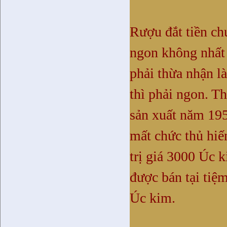
Rượu đắt tiền ch
ngon không nhất 
phải thừa nhận là
thì phải ngon. T
sản xuất năm 195
mất chức thủ hiến
trị giá 3000 Úc 
được bán tại tiệ
Úc kim.