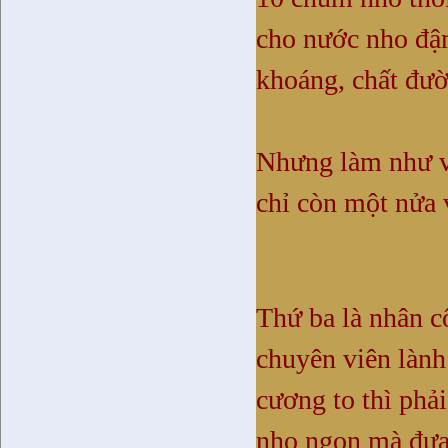
cho nước nho đậm
khoáng, chất đườ
Nhưng làm như v
chỉ còn một nửa 
Thứ ba là nhân cô
chuyên viên lành
cương to thì phả
nho ngon mà đưa 