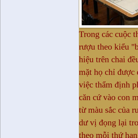
Trong các cuộc t
rượu theo kiểu "b
hiệu trên chai đề
mặt họ chỉ được 
việc thẩm định p
căn cứ vào con mắ
từ màu sắc của r
dư vị đọng lại t
theo mỗi thứ hạn