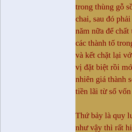
trong thùng gỗ s
chai, sau đó phả
năm nữa để chất 
các thành tố tron
và kết chặt lại 
vị đặt biệt rồi m
nhiên giá thành s
tiền lãi từ số vốn
Thứ bảy là quy l
như vậy thì rất h