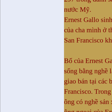
nước Mỹ.
Ernest Gallo sin
của cha mình ở t
San Francisco k
Bố của Ernest Ga
sống bằng nghề l
giao bán tại các 
Francisco
. Trong
ông có nghề sản 
ông ngoại của Er