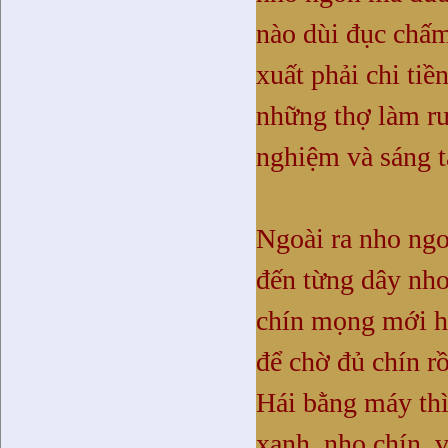
nào dùi đục chấm
xuất phải chi tiề
những thợ làm r
nghiệm và sáng t
Ngoài ra nho ngon
đến từng dây nh
chín mọng mới h
để chờ đủ chín rồ
Hái bằng máy thì
xanh, nho chín, 