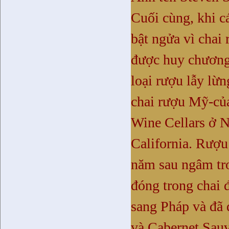
Cuối cùng, khi c
bật ngửa vì chai
được huy chương 
loại rượu lẫy lừ
chai rượu Mỹ-của
Wine Cellars ở N
California. Rượu
năm sau ngâm tr
đóng trong chai 
sang Pháp và đã 
và Cabernet Sau