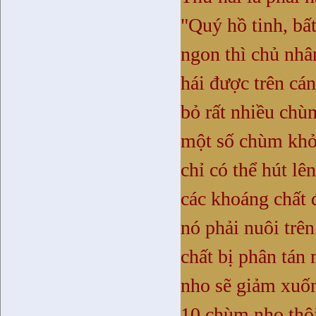
"Quý hồ tinh, bấ
ngon thì chủ nhâ
hái được trên cá
bỏ rất nhiều chù
một số chùm khỏe
chỉ có thể hút lê
các khoáng chất 
nó phải nuôi trê
chất bị phân tán
nho sẽ giảm xuốn
10 chùm nho thôi,