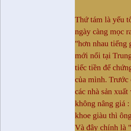
Thứ tám là yếu tố
ngày càng mọc ra
"hơn nhau tiếng g
mới nổi tại Trun
tiếc tiền để chứn
của mình. Trước 
các nhà sản xuất
không nâng giá :
khoe giàu thì ôn
Và đây chính là 