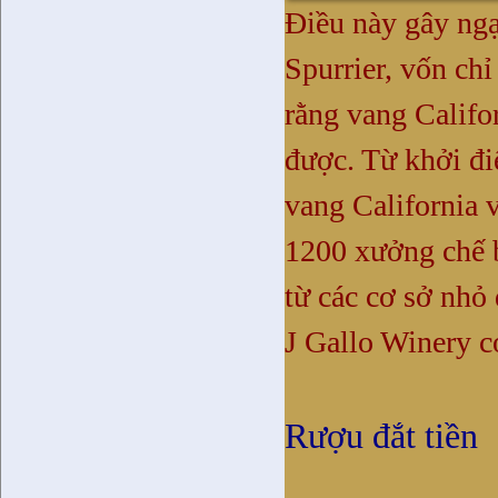
Điều này gây ngạ
Spurrier, vốn ch
rằng vang
Califo
được. Từ khởi đ
vang California 
1200 xưởng chế b
từ các cơ sở nhỏ
J Gallo Winery c
Rượu đắt tiền