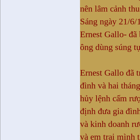
nên lâm cảnh thu
Sáng ngày 21/6/1
Ernest Gallo- đã 
ông dùng súng tự 
Ernest Gallo đã t
đình và hai tháng
hủy lệnh cấm rượ
định đưa gia đìn
và kinh doanh rư
và em trai mình 