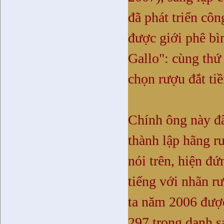
đã phát triển côn
được giới phê bì
Gallo": cùng thứ
chọn rượu đắt tiề
Chính ông này đ
thành lập hãng r
nói trên, hiện đ
tiếng với nhãn r
ta năm 2006 được
297 trong danh s