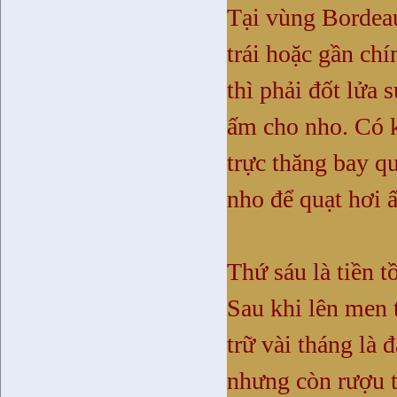
Tại vùng
Bordea
trái hoặc gần chí
thì phải đốt lửa
ấm cho nho. Có k
trực thăng bay qu
nho để quạt hơi 
Thứ sáu là tiền t
Sau khi lên men 
trữ vài tháng là 
nhưng còn rượu 