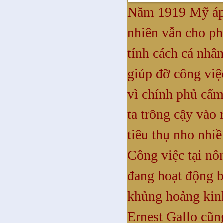
Năm 1919 Mỹ áp 
nhiên vẫn cho ph
tính cách cá nhâ
giúp đỡ công việ
vì chính phủ cấm
ta trông cậy vào 
tiêu thụ nho nhi
Công việc tại nôn
đang hoạt động b
khủng hoảng kinh
Ernest Gallo cũn