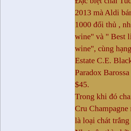
Đặc biệt chai Tud
2013 mà Aldi bán
1000 đối thủ , nh
wine" và " Best l
wine", cùng hạn
Estate C.E. Blac
Paradox Barossa S
$45.
Trong khi đó ch
Cru
Champagne
là loại chát trắn