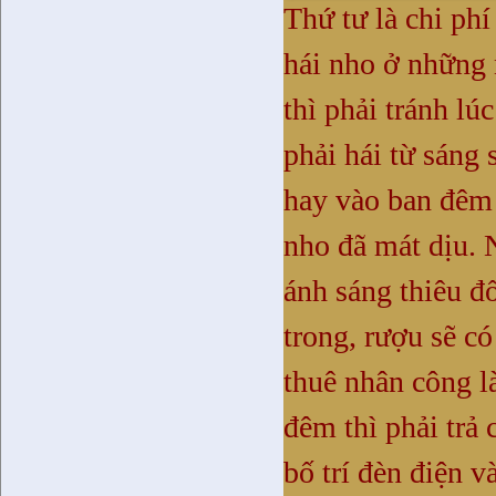
Thứ tư là chi phí
hái nho ở những 
thì phải tránh lú
phải hái từ sáng
hay vào ban đêm ,
nho đã mát dịu. N
ánh sáng thiêu đ
trong, rượu sẽ c
thuê nhân công l
đêm thì phải trả
bố trí đèn điện v