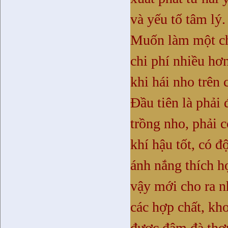
và yếu tố tâm lý.
Muốn làm một ch
chi phí nhiều hơ
khi hái nho trên 
Đầu tiên là phải
trồng nho, phải 
khí hậu tốt, có đ
ánh nắng thích 
vậy mới cho ra 
các hợp chất, kho
được đậm đà thơ