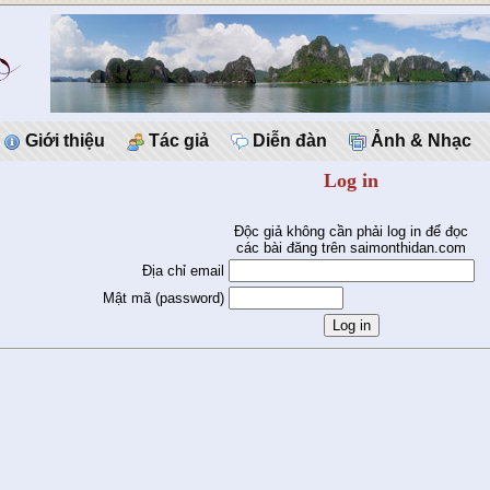
Giới thiệu
Tác giả
Diễn đàn
Ảnh & Nhạc
Log in
Độc giả không cần phải log in để đọc
các bài đăng trên saimonthidan.com
Địa chỉ email
Mật mã (password)