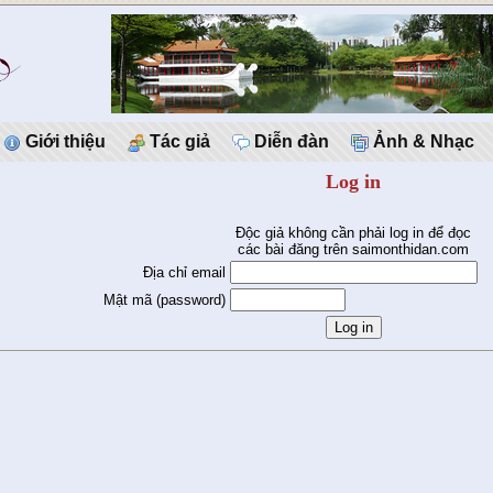
Giới thiệu
Tác giả
Diễn đàn
Ảnh & Nhạc
Log in
Độc giả không cần phải log in để đọc
các bài đăng trên saimonthidan.com
Địa chỉ email
Mật mã (password)