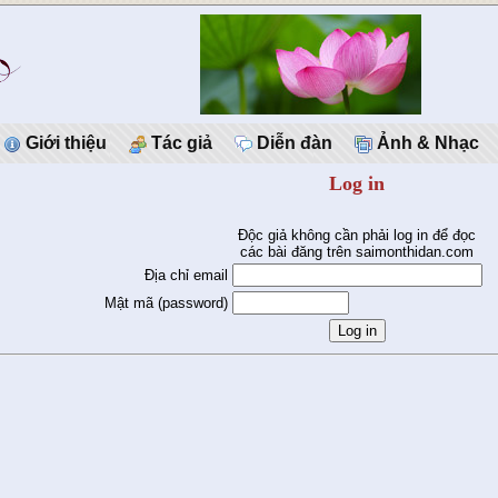
Giới thiệu
Tác giả
Diễn đàn
Ảnh & Nhạc
Log in
Độc giả không cần phải log in để đọc
các bài đăng trên saimonthidan.com
Địa chỉ email
Mật mã (password)