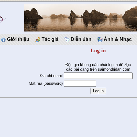
Giới thiệu
Tác giả
Diễn đàn
Ảnh & Nhạc
Log in
Độc giả không cần phải log in để đọc
các bài đăng trên saimonthidan.com
Địa chỉ email
Mật mã (password)