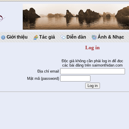
Giới thiệu
Tác giả
Diễn đàn
Ảnh & Nhạc
Log in
Độc giả không cần phải log in để đọc
các bài đăng trên saimonthidan.com
Địa chỉ email
Mật mã (password)