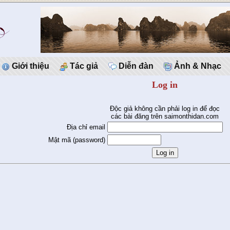
Giới thiệu
Tác giả
Diễn đàn
Ảnh & Nhạc
Log in
Độc giả không cần phải log in để đọc
các bài đăng trên saimonthidan.com
Địa chỉ email
Mật mã (password)