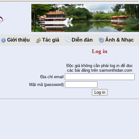
Giới thiệu
Tác giả
Diễn đàn
Ảnh & Nhạc
Log in
Độc giả không cần phải log in để đọc
các bài đăng trên saimonthidan.com
Địa chỉ email
Mật mã (password)