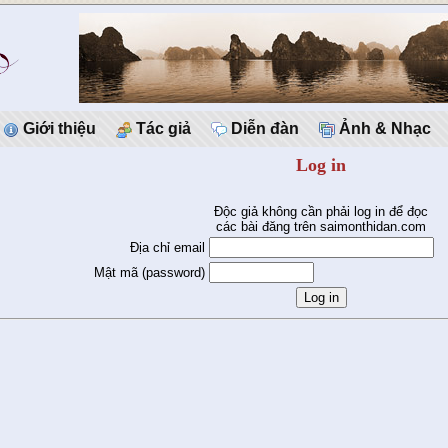
Giới thiệu
Tác giả
Diễn đàn
Ảnh & Nhạc
Log in
Độc giả không cần phải log in để đọc
các bài đăng trên saimonthidan.com
Địa chỉ email
Mật mã (password)