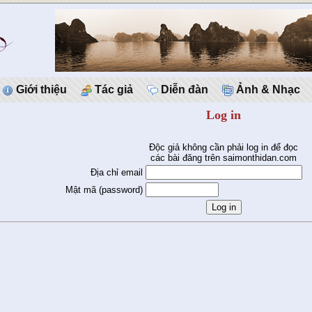
Giới thiệu
Tác giả
Diễn đàn
Ảnh & Nhạc
Log in
Độc giả không cần phải log in để đọc
các bài đăng trên saimonthidan.com
Địa chỉ email
Mật mã (password)