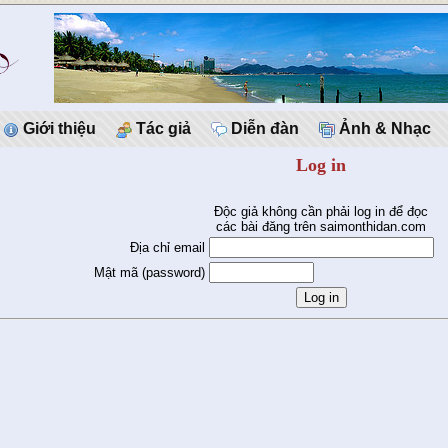
Giới thiệu
Tác giả
Diễn đàn
Ảnh & Nhạc
Log in
Độc giả không cần phải log in để đọc
các bài đăng trên saimonthidan.com
Địa chỉ email
Mật mã (password)