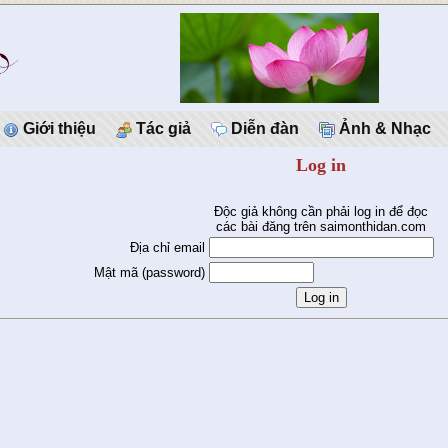
Giới thiệu
Tác giả
Diễn đàn
Ảnh & Nhạc
Log in
Độc giả không cần phải log in để đọc
các bài đăng trên saimonthidan.com
Địa chỉ email
Mật mã (password)