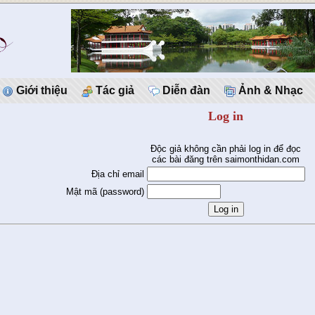
Giới thiệu
Tác giả
Diễn đàn
Ảnh & Nhạc
Log in
Độc giả không cần phải log in để đọc
các bài đăng trên saimonthidan.com
Địa chỉ email
Mật mã (password)