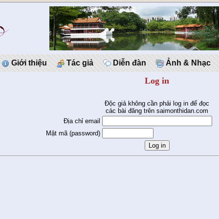
Giới thiệu
Tác giả
Diễn đàn
Ảnh & Nhạc
Log in
Độc giả không cần phải log in để đọc
các bài đăng trên saimonthidan.com
Địa chỉ email
Mật mã (password)