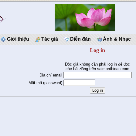
Giới thiệu
Tác giả
Diễn đàn
Ảnh & Nhạc
Log in
Độc giả không cần phải log in để đọc
các bài đăng trên saimonthidan.com
Địa chỉ email
Mật mã (password)