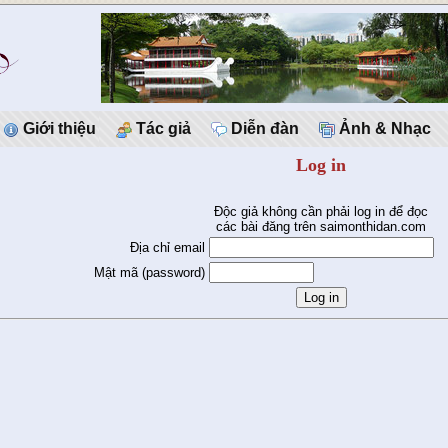
Giới thiệu
Tác giả
Diễn đàn
Ảnh & Nhạc
Log in
Độc giả không cần phải log in để đọc
các bài đăng trên saimonthidan.com
Địa chỉ email
Mật mã (password)