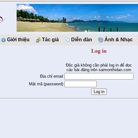
Giới thiệu
Tác giả
Diễn đàn
Ảnh & Nhạc
Log in
Độc giả không cần phải log in để đọc
các bài đăng trên saimonthidan.com
Địa chỉ email
Mật mã (password)