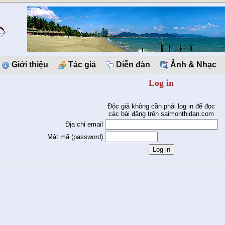
Giới thiệu
Tác giả
Diễn đàn
Ảnh & Nhạc
Log in
Độc giả không cần phải log in để đọc
các bài đăng trên saimonthidan.com
Địa chỉ email
Mật mã (password)