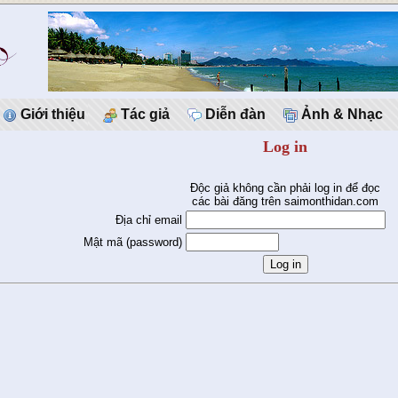
Giới thiệu
Tác giả
Diễn đàn
Ảnh & Nhạc
Log in
Độc giả không cần phải log in để đọc
các bài đăng trên saimonthidan.com
Địa chỉ email
Mật mã (password)