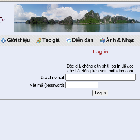
Giới thiệu
Tác giả
Diễn đàn
Ảnh & Nhạc
Log in
Độc giả không cần phải log in để đọc
các bài đăng trên saimonthidan.com
Địa chỉ email
Mật mã (password)