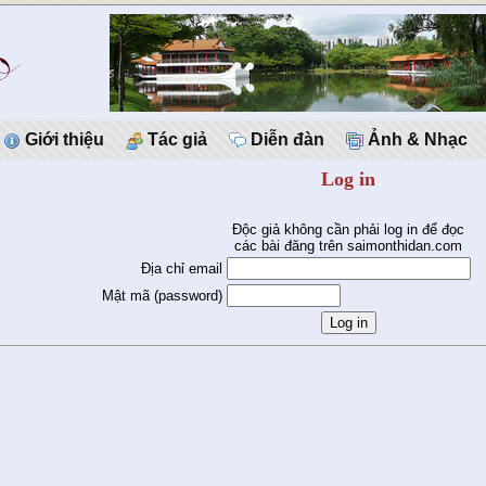
Giới thiệu
Tác giả
Diễn đàn
Ảnh & Nhạc
Log in
Độc giả không cần phải log in để đọc
các bài đăng trên saimonthidan.com
Địa chỉ email
Mật mã (password)